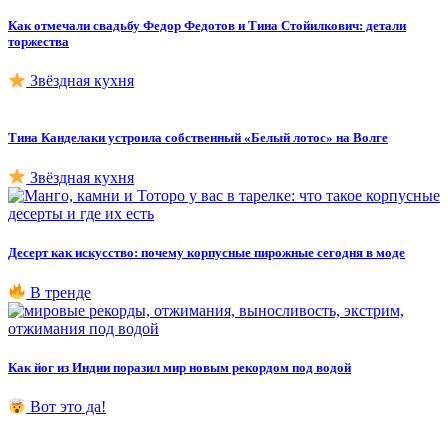
Как отмечали свадьбу Федор Федотов и Тина Стойилкович: детали
торжества
Звёздная кухня
Тина Канделаки устроила собственный «Белый лотос» на Волге
Звёздная кухня
Десерт как искусство: почему корпусные пирожные сегодня в моде
В тренде
Как йог из Индии поразил мир новым рекордом под водой
Вот это да!