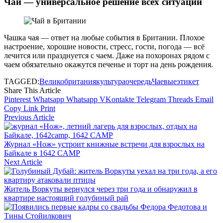
Чай — универсальное решение всех ситуаций
Чашка чая — ответ на любые события в Британии. Плохое
настроение, хорошие новости, стресс, гости, погода — всё
лечится или празднуется с чаем. Даже на похоронах рядом с
чаем обязательно окажутся печенье и торт на день рождения.
TAGGED:
Великобритания
культура
очередь
Чаевые
этикет
Share This Article
Pinterest
Whatsapp
Whatsapp
VKontakte
Telegram
Threads
Email
Copy Link
Print
Previous Article
Журнал «Нож» устроит книжные встречи для взрослых на
Байкале в 1642 CAMP
Next Article
Житель Воркуты вернулся через три года и обнаружил в
квартире настоящий голубиный рай