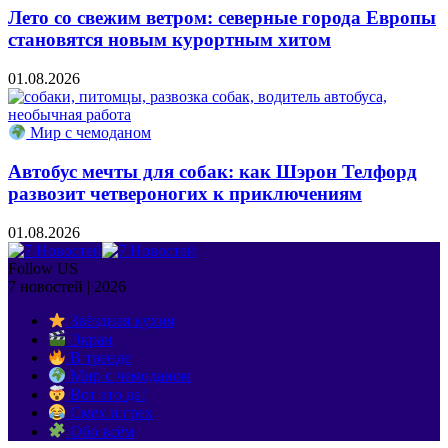
Лето со свежим ветром: северные города Европы
становятся новым курортным хитом
01.08.2026
Мир с чемоданом
Автобус мечты для собак: как Шэрон Телфорд
развозит четвероногих к приключениям
01.08.2026
Follow US
7 новостей | 2026
Звёздная кухня
Экран
В тренде
Мир с чемоданом
Вот это да!
Смех и грех
Обо всём