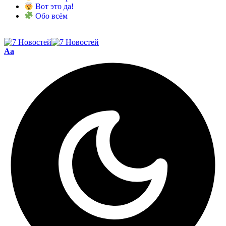
Вот это да!
Обо всём
Aa