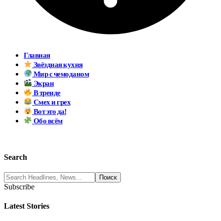
Главная
Звёздная кухня
Мир с чемоданом
Экран
В тренде
Смех и грех
Вот это да!
Обо всём
Search
Subscribe
Latest Stories