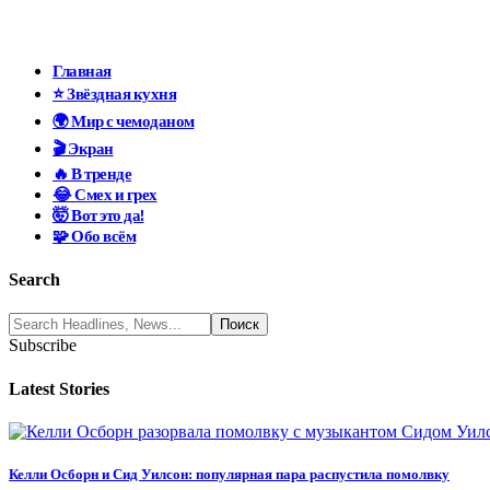
Главная
⭐ Звёздная кухня
🌍 Мир с чемоданом
🎬 Экран
🔥 В тренде
😂 Смех и грех
🤯 Вот это да!
🧩 Обо всём
Search
Subscribe
Latest Stories
Келли Осборн и Сид Уилсон: популярная пара распустила помолвку