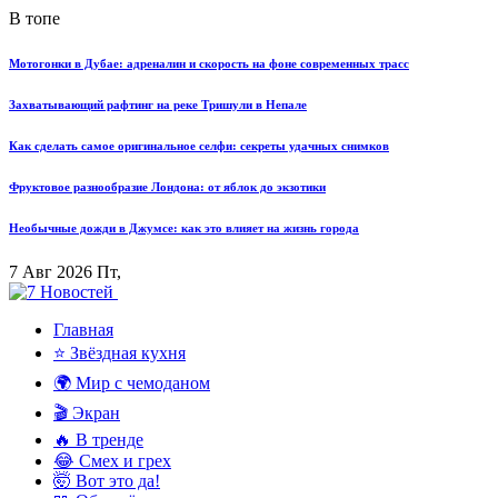
В топе
Мотогонки в Дубае: адреналин и скорость на фоне современных трасс
Захватывающий рафтинг на реке Тришули в Непале
Как сделать самое оригинальное селфи: секреты удачных снимков
Фруктовое разнообразие Лондона: от яблок до экзотики
Необычные дожди в Джумсе: как это влияет на жизнь города
7 Авг 2026 Пт,
Главная
⭐ Звёздная кухня
🌍 Мир с чемоданом
🎬 Экран
🔥 В тренде
😂 Смех и грех
🤯 Вот это да!