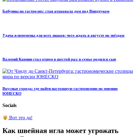
Бабуины на гастролях: стая атаковала дом под Виндхуком
Удача и перемены для всех знаков: чего ждать в августе по звёздам
Валерий Карпин стал отцом в шестой раз: в семье родился сын
Вкусные города: где найти настоящую гастрономию по мнению
ЮНЕСКО
Socials
Вот это да!
Как швейная игла может угрожать