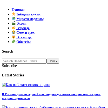
Главная
Звёздная кухня
Мир с чемоданом
Экран
В тренде
Смех и грех
Вот это да!
Обо всём
Search
Subscribe
Latest Stories
В России сделали первый шаг: индивидуальная вакцина против рака
впервые применена