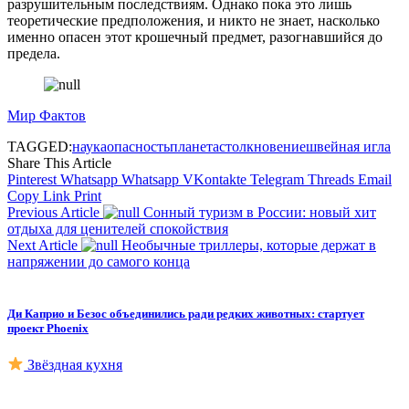
разрушительным последствиям. Однако пока это лишь
теоретические предположения, и никто не знает, насколько
именно опасен этот крошечный предмет, разогнавшийся до
предела.
Мир Фактов
TAGGED:
наука
опасность
планета
столкновение
швейная игла
Share This Article
Pinterest
Whatsapp
Whatsapp
VKontakte
Telegram
Threads
Email
Copy Link
Print
Previous Article
Сонный туризм в России: новый хит
отдыха для ценителей спокойствия
Next Article
Необычные триллеры, которые держат в
напряжении до самого конца
Ди Каприо и Безос объединились ради редких животных: стартует
проект Phoenix
Звёздная кухня