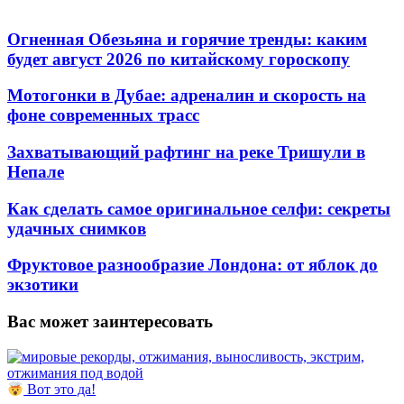
Огненная Обезьяна и горячие тренды: каким
будет август 2026 по китайскому гороскопу
Мотогонки в Дубае: адреналин и скорость на
фоне современных трасс
Захватывающий рафтинг на реке Тришули в
Непале
Как сделать самое оригинальное селфи: секреты
удачных снимков
Фруктовое разнообразие Лондона: от яблок до
экзотики
Вас может заинтересовать
Вот это да!