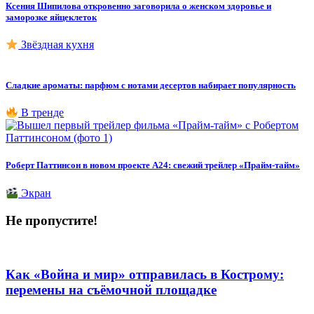
Ксения Шипилова откровенно заговорила о женском здоровье и
заморозке яйцеклеток
Звёздная кухня
Сладкие ароматы: парфюм с нотами десертов набирает популярность
В тренде
Роберт Паттинсон в новом проекте A24: свежий трейлер «Прайм-тайм»
Экран
Не пропустите!
Как «Война и мир» отправилась в Кострому:
перемены на съёмочной площадке