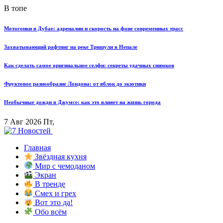
В топе
Мотогонки в Дубае: адреналин и скорость на фоне современных трасс
Захватывающий рафтинг на реке Тришули в Непале
Как сделать самое оригинальное селфи: секреты удачных снимков
Фруктовое разнообразие Лондона: от яблок до экзотики
Необычные дожди в Джумсе: как это влияет на жизнь города
7 Авг 2026 Пт,
Главная
Звёздная кухня
Мир с чемоданом
Экран
В тренде
Смех и грех
Вот это да!
Обо всём