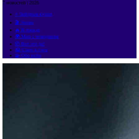
7 новостей | 2026
⭐ Звёздная кухня
🎬 Экран
🔥 В тренде
🌍 Мир с чемоданом
🤯 Вот это да!
😂 Смех и грех
🧩 Обо всём