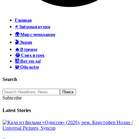
Главная
⭐ Звёздная кухня
🌍 Мир с чемоданом
🎬 Экран
🔥 В тренде
😂 Смех и грех
🤯 Вот это да!
🧩 Обо всём
Search
Subscribe
Latest Stories