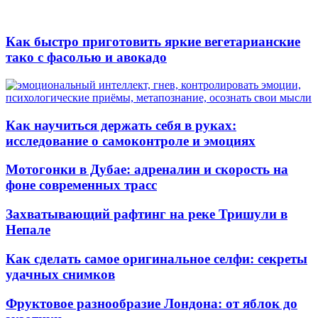
Как быстро приготовить яркие вегетарианские
тако с фасолью и авокадо
Как научиться держать себя в руках:
исследование о самоконтроле и эмоциях
Мотогонки в Дубае: адреналин и скорость на
фоне современных трасс
Захватывающий рафтинг на реке Тришули в
Непале
Как сделать самое оригинальное селфи: секреты
удачных снимков
Фруктовое разнообразие Лондона: от яблок до