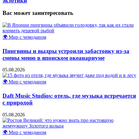
экзотики
Вас может заинтересовать
🌍 Мир с чемоданом
Пингвины и выдры устроили забастовку из-за
смены меню в японском океанариуме
05.08.2026
🌍 Мир с чемоданом
Daft Music Studios: отель, где музыка встречается
с природой
05.08.2026
🌍 Мир с чемоданом