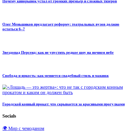
Почему кинорынок устал от громких премьер и сложных тизеров
Олег Меньшиков предлагает реформу: театральных вузов должно
остаться 6–7
Звездопад Персеид: как не упустить редкое шоу на ночном небе
Свобода и яркость: как меняется свадебный стиль и макияж
Городской конный прокат: что скрывается за красивыми прогулками
Socials
🌍 Мир с чемоданом