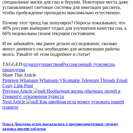
специальные маски для глаз и беруши. Некоторые места даже
устанавливают световые системы для имитации рассвета,
чтобы пробуждение проходило максимально естественно.
Почему этот тренд так популярен? Опросы показывают, что
46% россиян выбирают отдых для улучшения качества сна, а
66% недовольны своим текущим состоянием.
И не забывайте, мы ранее делали исследование, сколько
минут дневного сна необходимо для активизации работы
мозга. Узнайте об этом подробнее в статье!
TAGGED:
отдых
путешествия
Россия
сонный туризм
спа-
процедуры
Share This Article
Pinterest
Whatsapp
Whatsapp
VKontakte
Telegram
Threads
Email
Copy Link
Print
Previous Article
Необычная жизнь обычных людей в
Гонконге: откровения туриста
Next Article
Как швейная игла может угрожать нашей
планете
Ольга Дроздова остро высказалась о противозачаточных: почему
актриса против таблеток