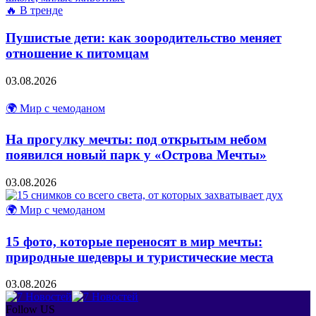
🔥 В тренде
Пушистые дети: как зоородительство меняет
отношение к питомцам
03.08.2026
🌍 Мир с чемоданом
На прогулку мечты: под открытым небом
появился новый парк у «Острова Мечты»
03.08.2026
🌍 Мир с чемоданом
15 фото, которые переносят в мир мечты:
природные шедевры и туристические места
03.08.2026
Follow US