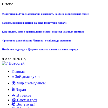
В топе
Мотогонки в Дубае: адреналин и скорость на фоне современных трасс
Захватывающий рафтинг на реке Тришули в Непале
Как сделать самое оригинальное селфи: секреты удачных снимков
Фруктовое разнообразие Лондона: от яблок до экзотики
Необычные дожди в Джумсе: как это влияет на жизнь города
8 Авг 2026 Сб,
Главная
⭐ Звёздная кухня
🌍 Мир с чемоданом
🎬 Экран
🔥 В тренде
😂 Смех и грех
🤯 Вот это да!