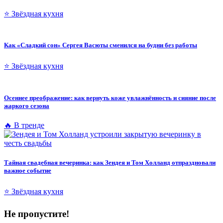
⭐ Звёздная кухня
Как «Сладкий сон» Сергея Васюты сменился на будни без работы
⭐ Звёздная кухня
Осеннее преображение: как вернуть коже увлажнённость и сияние после
жаркого сезона
🔥 В тренде
Тайная свадебная вечеринка: как Зендея и Том Холланд отпраздновали
важное событие
⭐ Звёздная кухня
Не пропустите!