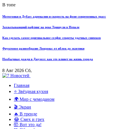
В топе
Мотогонки в Дубае: адреналин и скорость на фоне современных трасс
Захватывающий рафтинг на реке Тришули в Непале
Как сделать самое оригинальное селфи: секреты удачных снимков
Фруктовое разнообразие Лондона: от яблок до экзотики
Необычные дожди в Джумсе: как это влияет на жизнь города
8 Авг 2026 Сб,
Главная
⭐ Звёздная кухня
🌍 Мир с чемоданом
🎬 Экран
🔥 В тренде
😂 Смех и грех
🤯 Вот это да!