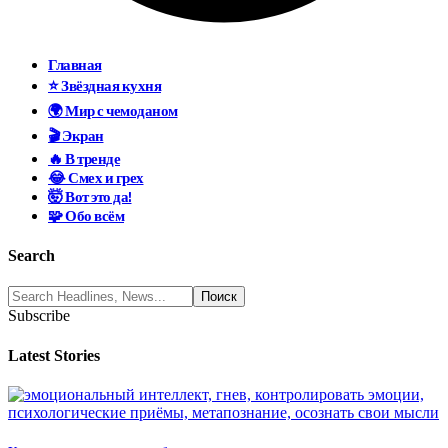
Главная
⭐ Звёздная кухня
🌍 Мир с чемоданом
🎬 Экран
🔥 В тренде
😂 Смех и грех
🤯 Вот это да!
🧩 Обо всём
Search
Subscribe
Latest Stories