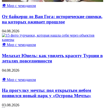
🌍 Мир с чемоданом
От байкерш до Ван Гога: исторические снимки,
на которых оживает прошлое
04.08.2026
🌍 Мир с чемоданом
Мелахат Юнель: как увидеть красоту Турции в
деталях повседневности
04.08.2026
🌍 Мир с чемоданом
На прогулку мечты: под открытым небом
появился новый парк у «Острова Мечты»
03.08.2026