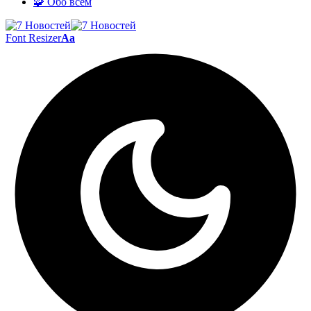
🧩 Обо всём
Font Resizer
Aa