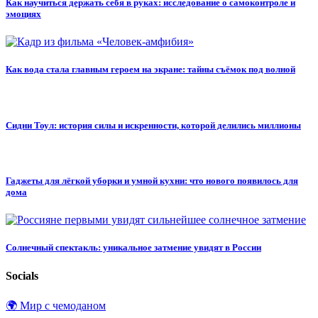
Как научиться держать себя в руках: исследование о самоконтроле и
эмоциях
Как вода стала главным героем на экране: тайны съёмок под волной
Сидни Тоул: история силы и искренности, которой делились миллионы
Гаджеты для лёгкой уборки и умной кухни: что нового появилось для
дома
Солнечный спектакль: уникальное затмение увидят в России
Socials
🌍 Мир с чемоданом