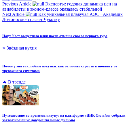
Previous Article
Эксперты: годовая динамика цен на
авиабилеты в эконом-классе оказалась стабильной
Next Article
Как уникальная плавучая АЭС «Академик
Ломоносов» спасает Чукотку
Норт Уэст выпустила клип после отмены своего первого тура
⭐ Звёздная кухня
Почему мы так любим покупки: как отличить страсть к шопингу от
тревожного симптома
🔥 В тренде
Путешествие во времени и науку: на платформе «ДНК Онлайн» собрали
захватывающие документальные фильмы