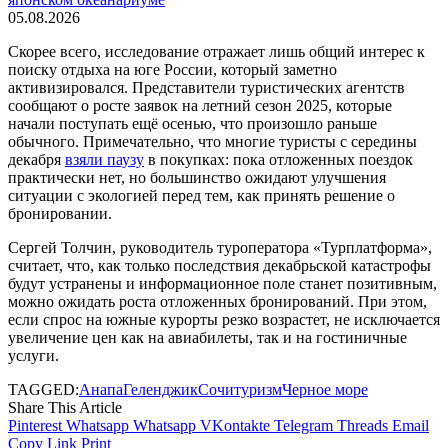
05.08.2026
Скорее всего, исследование отражает лишь общий интерес к
поиску отдыха на юге России, который заметно
активизировался. Представители туристических агентств
сообщают о росте заявок на летний сезон 2025, которые
начали поступать ещё осенью, что произошло раньше
обычного. Примечательно, что многие туристы с середины
декабря
взяли паузу
в покупках: пока отложенных поездок
практически нет, но большинство ожидают улучшения
ситуации с экологией перед тем, как принять решение о
бронировании.
Сергей Толчин, руководитель туроператора «Турплатформа»,
считает, что, как только последствия декабрьской катастрофы
будут устранены и информационное поле станет позитивным,
можно ожидать роста отложенных бронирований. При этом,
если спрос на южные курорты резко возрастет, не исключается
увеличение цен как на авиабилеты, так и на гостиничные
услуги.
TAGGED:
Анапа
Геленджик
Сочи
туризм
Черное море
Share This Article
Pinterest
Whatsapp
Whatsapp
VKontakte
Telegram
Threads
Email
Copy Link
Print