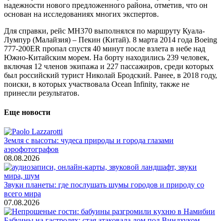
надежности нового предложенного района, отметив, что он
основан на исследованиях многих экспертов.
Для справки, рейс MH370 выполнялся по маршруту Куала-
Лумпур (Малайзия) – Пекин (Китай). 8 марта 2014 года Boeing
777-200ER пропал спустя 40 минут после взлета в небе над
Южно-Китайским морем. На борту находились 239 человек,
включая 12 членов экипажа и 227 пассажиров, среди которых
был российский турист Николай Бродский. Ранее, в 2018 году,
поиски, в которых участвовала Ocean Infinity, также не
принесли результатов.
Еще новости
Земля с высоты: чудеса природы и города глазами
аэрофотографов
08.08.2026
Звуки планеты: где послушать шумы городов и природу со
всего мира
07.08.2026
Бабуины на гастролях: стая атаковала дом под Виндхуком