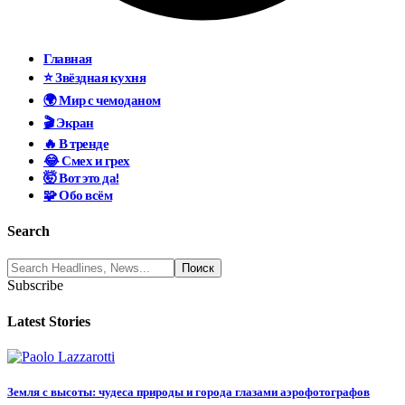
Главная
⭐ Звёздная кухня
🌍 Мир с чемоданом
🎬 Экран
🔥 В тренде
😂 Смех и грех
🤯 Вот это да!
🧩 Обо всём
Search
Subscribe
Latest Stories
Земля с высоты: чудеса природы и города глазами аэрофотографов