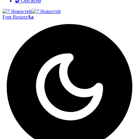
🧩 Обо всём
Font Resizer
Aa