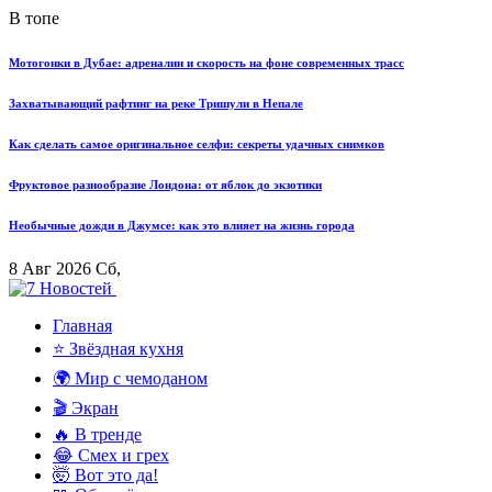
В топе
Мотогонки в Дубае: адреналин и скорость на фоне современных трасс
Захватывающий рафтинг на реке Тришули в Непале
Как сделать самое оригинальное селфи: секреты удачных снимков
Фруктовое разнообразие Лондона: от яблок до экзотики
Необычные дожди в Джумсе: как это влияет на жизнь города
8 Авг 2026 Сб,
Главная
⭐ Звёздная кухня
🌍 Мир с чемоданом
🎬 Экран
🔥 В тренде
😂 Смех и грех
🤯 Вот это да!