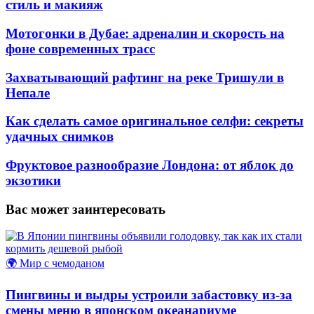
стиль и макияж
Мотогонки в Дубае: адреналин и скорость на
фоне современных трасс
Захватывающий рафтинг на реке Тришули в
Непале
Как сделать самое оригинальное селфи: секреты
удачных снимков
Фруктовое разнообразие Лондона: от яблок до
экзотики
Вас может заинтересовать
🌍 Мир с чемоданом
Пингвины и выдры устроили забастовку из-за
смены меню в японском океанариуме