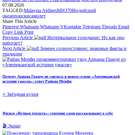
07.08.2026
TAGGED:
Malaysia Airlines
MH370
Индийский
океан
поиски
самолет
Share This Article
Pinterest
Whatsapp
Whatsapp
VKontakte
Telegram
Threads
Email
Copy Link
Print
Previous Article
Интервальное голодание: Но как оно
работает?
Next Article
Зимнее солнцестояние: знаковые факты и
традиции
Почему Ариана Гранде не снялась в новом сезоне «Американской
истории ужасов»: ответ Райана Мерфи
⭐ Звёздная кухня
Фильм «Вечная теплота»: северяне сами рассказывают о себе
🎬 Экран