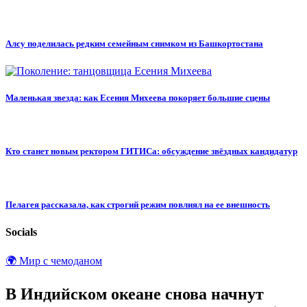
Алсу поделилась редким семейным снимком из Башкортостана
Маленькая звезда: как Есения Михеева покоряет большие сцены
Кто станет новым ректором ГИТИСа: обсуждение звёздных кандидатур
Пелагея рассказала, как строгий режим повлиял на ее внешность
Socials
🌍 Мир с чемоданом
В Индийском океане снова начнут