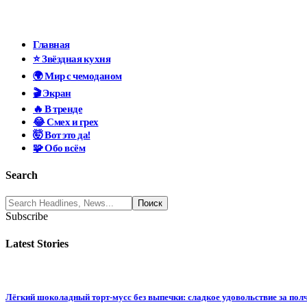
Главная
⭐ Звёздная кухня
🌍 Мир с чемоданом
🎬 Экран
🔥 В тренде
😂 Смех и грех
🤯 Вот это да!
🧩 Обо всём
Search
Subscribe
Latest Stories
Лёгкий шоколадный торт-мусс без выпечки: сладкое удовольствие за пол