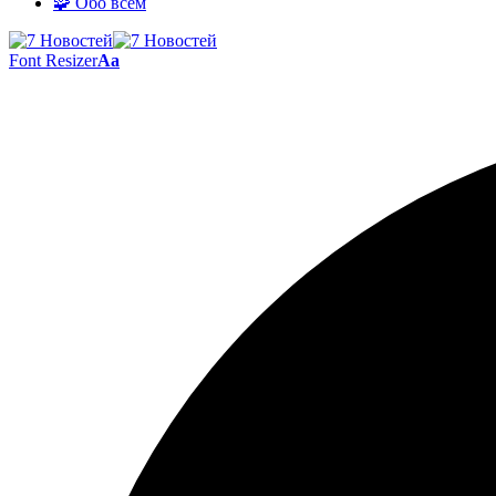
🧩 Обо всём
Font Resizer
Aa