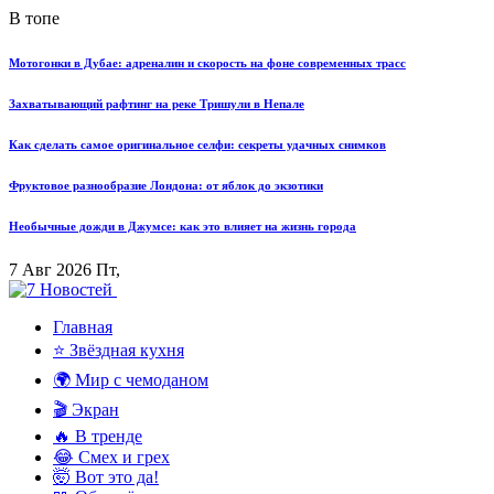
В топе
Мотогонки в Дубае: адреналин и скорость на фоне современных трасс
Захватывающий рафтинг на реке Тришули в Непале
Как сделать самое оригинальное селфи: секреты удачных снимков
Фруктовое разнообразие Лондона: от яблок до экзотики
Необычные дожди в Джумсе: как это влияет на жизнь города
7 Авг 2026 Пт,
Главная
⭐ Звёздная кухня
🌍 Мир с чемоданом
🎬 Экран
🔥 В тренде
😂 Смех и грех
🤯 Вот это да!