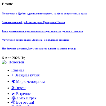
В топе
Мотогонки в Дубае: адреналин и скорость на фоне современных трасс
Захватывающий рафтинг на реке Тришули в Непале
Как сделать самое оригинальное селфи: секреты удачных снимков
Фруктовое разнообразие Лондона: от яблок до экзотики
Необычные дожди в Джумсе: как это влияет на жизнь города
6 Авг 2026 Чт,
Главная
⭐ Звёздная кухня
🌍 Мир с чемоданом
🎬 Экран
🔥 В тренде
😂 Смех и грех
🤯 Вот это да!