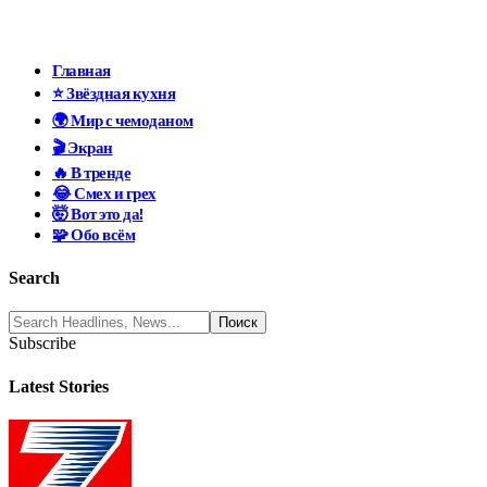
Главная
⭐ Звёздная кухня
🌍 Мир с чемоданом
🎬 Экран
🔥 В тренде
😂 Смех и грех
🤯 Вот это да!
🧩 Обо всём
Search
Subscribe
Latest Stories