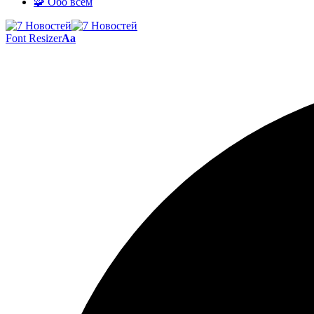
🧩 Обо всём
Font Resizer
Aa