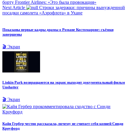
борту Frontier Airlines: «Это была провокация»
Next Article
Строки задержки: причины вынужденной
посадки самолета «Аэрофлота» в Ухане
Показаны первые кадры драмы о Романе Костомарове: съёмки
завершены
🎬 Экран
Linkin Park возвращаются на экран: выходит документальный фильм
Unshatter
🎬 Экран
Кайя Гербер честно рассказала, почему не считает себя копией Синди
Кроуфорд