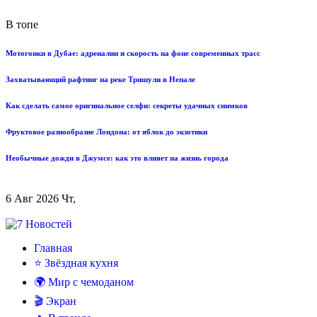
В топе
Мотогонки в Дубае: адреналин и скорость на фоне современных трасс
Захватывающий рафтинг на реке Тришули в Непале
Как сделать самое оригинальное селфи: секреты удачных снимков
Фруктовое разнообразие Лондона: от яблок до экзотики
Необычные дожди в Джумсе: как это влияет на жизнь города
6 Авг 2026 Чт,
Главная
⭐ Звёздная кухня
🌍 Мир с чемоданом
🎬 Экран