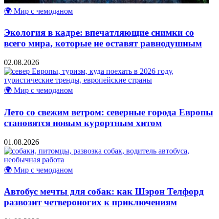
🌍 Мир с чемоданом
Экология в кадре: впечатляющие снимки со
всего мира, которые не оставят равнодушным
02.08.2026
🌍 Мир с чемоданом
Лето со свежим ветром: северные города Европы
становятся новым курортным хитом
01.08.2026
🌍 Мир с чемоданом
Автобус мечты для собак: как Шэрон Телфорд
развозит четвероногих к приключениям