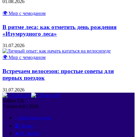
01.08.2026
🌍 Мир с чемоданом
В ритме леса: как отметить день рождения
«Изумрудного леса»
31.07.2026
🌍 Мир с чемоданом
Встречаем велосезон: простые советы для
первых поездок
31.07.2026
Follow US
7 новостей | 2026
⭐ Звёздная кухня
🎬 Экран
🔥 В тренде