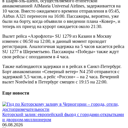
в Шарм-эль-Шейх, осуществляемого египетской
авиакомпанией AlMasria Universal Airlines, задерживается на
10 часов. Вместо ожидаемого времени отправления в 05:45,
Airbus А321 перенесен на 16:00. Пассажиры, вероятно, уже
были на борту, когда объявили о введении плана «Ковер», и
теперь их приезд на курорт ожидается около 21:30.
Вылет рейса «Аэрофлота» SU 1279 из Казани в Москву
изменен с 06:50 на 12:00, в данный момент проходит
регистрация. Аналогичная задержка на 5 часов касается рейса
SU 1277 в Шереметьево. Пассажиры «Победы» также ждут
свои рейсы с опозданием в 4 часа.
Также наблюдаются задержки и в рейсах в Санкт-Петербург.
Борт авиакомпании «Северный ветер» N4 250 отправится с
задержкой 5,5 часов, а рейс «России» – на 2 часа. Вечерний
вылет Nordwind в Петербург смещен с 19:15 на 22:00.
Еще новости
Которский залив: европейский фьорд с городами-открытками
и дворцом-миллионером
06.08.2026