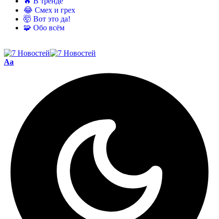
🔥 В тренде
😂 Смех и грех
🤯 Вот это да!
🧩 Обо всём
Aa