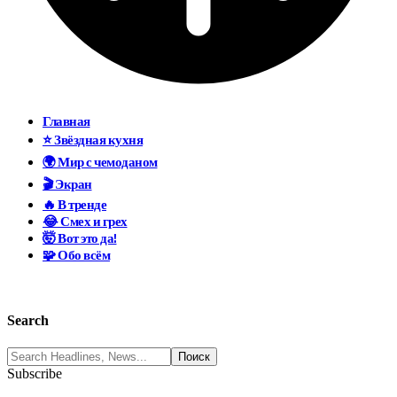
Главная
⭐ Звёздная кухня
🌍 Мир с чемоданом
🎬 Экран
🔥 В тренде
😂 Смех и грех
🤯 Вот это да!
🧩 Обо всём
Search
Subscribe