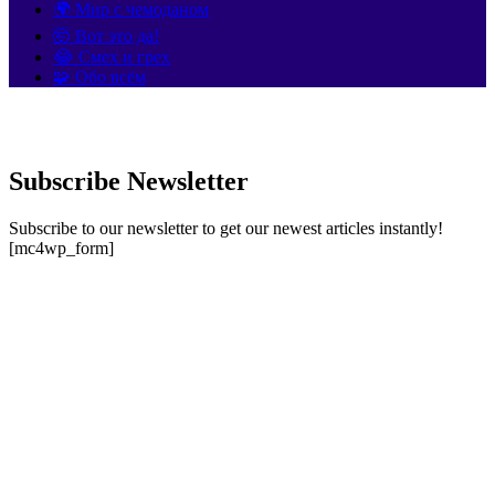
🌍 Мир с чемоданом
🤯 Вот это да!
😂 Смех и грех
🧩 Обо всём
Subscribe Newsletter
Subscribe to our newsletter to get our newest articles instantly!
[mc4wp_form]