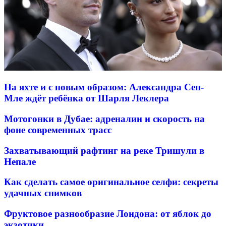
На яхте и с новым образом: Александра Сен-
Мле ждёт ребёнка от Шарля Леклера
Мотогонки в Дубае: адреналин и скорость на
фоне современных трасс
Захватывающий рафтинг на реке Тришули в
Непале
Как сделать самое оригинальное селфи: секреты
удачных снимков
Фруктовое разнообразие Лондона: от яблок до
экзотики