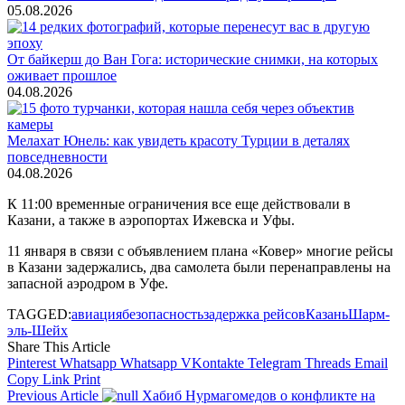
05.08.2026
От байкерш до Ван Гога: исторические снимки, на которых
оживает прошлое
04.08.2026
Мелахат Юнель: как увидеть красоту Турции в деталях
повседневности
04.08.2026
К 11:00 временные ограничения все еще действовали в
Казани, а также в аэропортах Ижевска и Уфы.
11 января в связи с объявлением плана «Ковер» многие рейсы
в Казани задержались, два самолета были перенаправлены на
запасной аэродром в Уфе.
TAGGED:
авиация
безопасность
задержка рейсов
Казань
Шарм-
эль-Шейх
Share This Article
Pinterest
Whatsapp
Whatsapp
VKontakte
Telegram
Threads
Email
Copy Link
Print
Previous Article
Хабиб Нурмагомедов о конфликте на