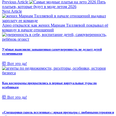
Previous Article
Пять
платьев, которые будут в моде летом 2026
Next Article
Арно открылся: как жених Мариам Тилляевой покрывал её
команду в начале отношений
Учёные выяснили: завышенная самоуверенность не делает детей
отличниками
🤯 Вот это да!
Как косморамы превратились в первые виртуальные туры по
особнякам
🤯 Вот это да!
«Смешарики сквозь вселенные»: яркая премьера с любимыми героями и