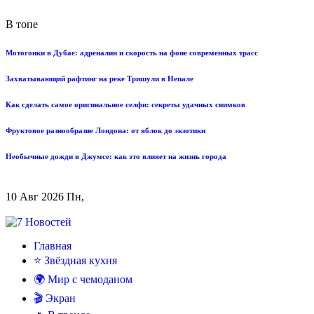
В топе
Мотогонки в Дубае: адреналин и скорость на фоне современных трасс
Захватывающий рафтинг на реке Тришули в Непале
Как сделать самое оригинальное селфи: секреты удачных снимков
Фруктовое разнообразие Лондона: от яблок до экзотики
Необычные дожди в Джумсе: как это влияет на жизнь города
10 Авг 2026 Пн,
Главная
⭐ Звёздная кухня
🌍 Мир с чемоданом
🎬 Экран