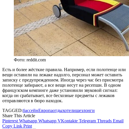
Фото: reddit.com
Есть и более жёсткие правила. Например, если полотенце или
вещи оставили на лежаке надолго, персонал может оставить
записку с предупреждением. Иногда через час без присмотра
полотенце забирают, а все вещи несут на ресепшн. В одном
французском кемпинге даже установили звуковой сигнал:
когда он срабатывает, все бесхозные предметы с лежаков
отправляются в бюро находок.
TAGGED:
бассейн
Европа
отдых
отели
шезлонги
Share This Article
Pinterest
Whatsapp
Whatsapp
VKontakte
Telegram
Threads
Email
Copy Link
Print