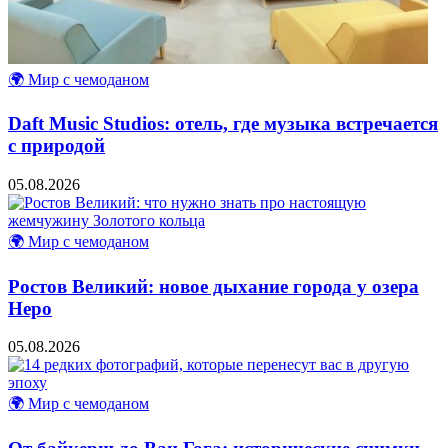
🌍 Мир с чемоданом
Daft Music Studios: отель, где музыка встречается
с природой
05.08.2026
🌍 Мир с чемоданом
Ростов Великий: новое дыхание города у озера
Неро
05.08.2026
🌍 Мир с чемоданом