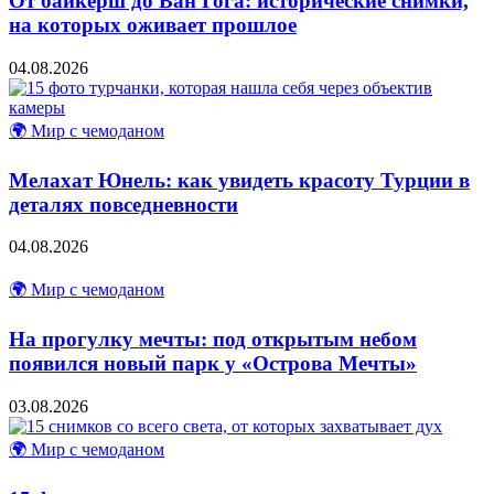
От байкерш до Ван Гога: исторические снимки,
на которых оживает прошлое
04.08.2026
🌍 Мир с чемоданом
Мелахат Юнель: как увидеть красоту Турции в
деталях повседневности
04.08.2026
🌍 Мир с чемоданом
На прогулку мечты: под открытым небом
появился новый парк у «Острова Мечты»
03.08.2026
🌍 Мир с чемоданом