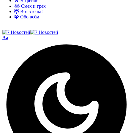
🔥 В тренде
😂 Смех и грех
🤯 Вот это да!
🧩 Обо всём
Aa