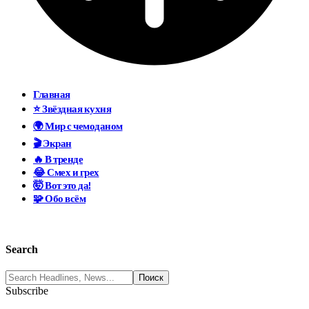
Главная
⭐ Звёздная кухня
🌍 Мир с чемоданом
🎬 Экран
🔥 В тренде
😂 Смех и грех
🤯 Вот это да!
🧩 Обо всём
Search
Subscribe