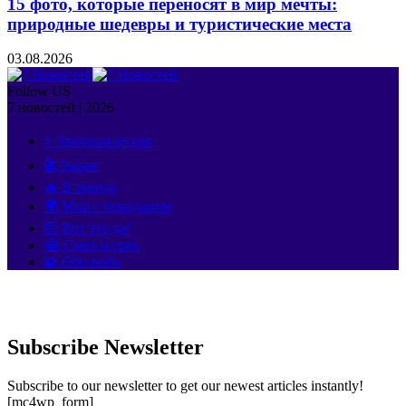
15 фото, которые переносят в мир мечты:
природные шедевры и туристические места
03.08.2026
Follow US
7 новостей | 2026
⭐ Звёздная кухня
🎬 Экран
🔥 В тренде
🌍 Мир с чемоданом
🤯 Вот это да!
😂 Смех и грех
🧩 Обо всём
Subscribe Newsletter
Subscribe to our newsletter to get our newest articles instantly!
[mc4wp_form]