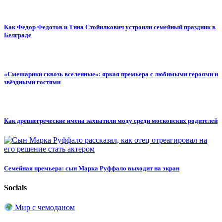
Как Федор Федотов и Тина Стойилкович устроили семейный праздник в
Белграде
«Смешарики сквозь вселенные»: яркая премьера с любимыми героями и
звёздными гостями
Как древнегреческие имена захватили моду среди московских родителей
Семейная премьера: сын Марка Руффало выходит на экран
Socials
Мир с чемоданом