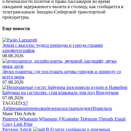
о безопасности полетов и права пассажиров во время
ожидания задержанного вылета в столицу, как сообщается в
телеграм-канале Западно-Сибирской транспортной
прокуратуры.
Еще новости
Земля с высоты: чудеса природы и города глазами
аэрофотографов
08.08.2026
Звуки планеты: где послушать шумы городов и природу со
всего мира
07.08.2026
Бабуины на гастролях: стая атаковала дом под Виндхуком
07.08.2026
TAGGED:
S7
Airlines
авиаперевозки
безопасность
инцидент
Норильск
Share This Article
Pinterest
Whatsapp
Whatsapp
VKontakte
Telegram
Threads
Email
Copy Link
Print
Previous Article
В Египте сообщили о причинах