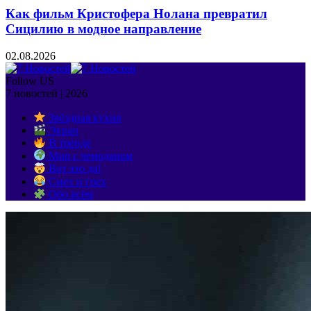
Как фильм Кристофера Нолана превратил
Сицилию в модное направление
02.08.2026
Follow US
7 новостей | 2026
Звёздная кухня
Экран
В тренде
Мир с чемоданом
Вот это да!
Смех и грех
Обо всём