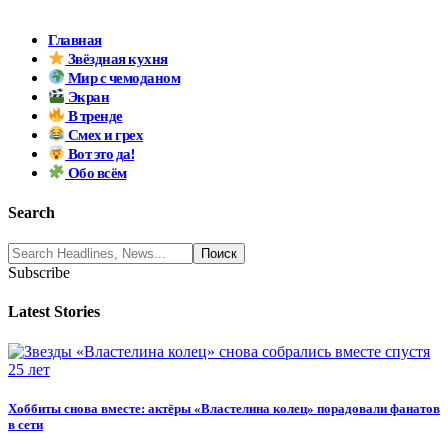
Главная
Звёздная кухня
Мир с чемоданом
Экран
В тренде
Смех и грех
Вот это да!
Обо всём
Search
Subscribe
Latest Stories
Хоббиты снова вместе: актёры «Властелина колец» порадовали фанатов
в сети