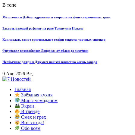
В топе
Мотогонки в Дубае: адреналин и скорость на фоне современных трасс
Захватывающий рафтинг на реке Тришули в Непале
Как сделать самое оригинальное селфи: секреты удачных снимков
Фруктовое разнообразие Лондона: от яблок до экзотики
Необычные дожди в Джумсе: как это влияет на жизнь города
9 Авг 2026 Вс,
Главная
Звёздная кухня
Мир с чемоданом
Экран
В тренде
Смех и грех
Вот это да!
Обо всём