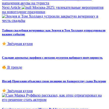
нападения акулы на туриста
Next Article
Москва-2025: увлекательные мероприятия
на новогодние праздники
Тайная свадебная вечеринка: как Зендея и Том Холланд отпраздновали
важное событие
Звёздная кухня
Сладкие ароматы: парфюм с нотами десертов набирает популярность
В тренде
Иосиф Пригожин объяснил свою позицию по банкротству сына Валерии
Звёздная кухня