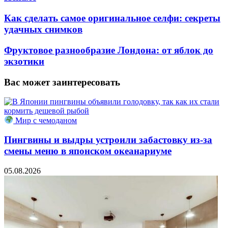
Как сделать самое оригинальное селфи: секреты
удачных снимков
Фруктовое разнообразие Лондона: от яблок до
экзотики
Вас может заинтересовать
Мир с чемоданом
Пингвины и выдры устроили забастовку из-за
смены меню в японском океанариуме
05.08.2026