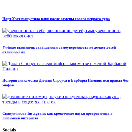
Норт Уэст выпустила клип после отмены своего первого тура
Учёные выяснили: завышенная самоуверенность не делает детей
отличниками
История знакомства Дилана Спроуса и Барбары Палвин: вся правда без
мифов
Скакунчики в Instagram: как крошечные пауки превратились в
любимцев интернета
Socials