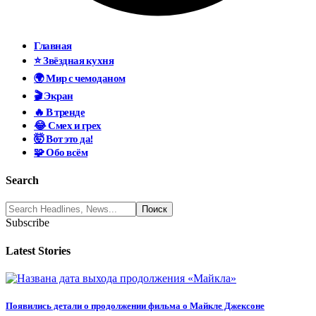
Главная
⭐ Звёздная кухня
🌍 Мир с чемоданом
🎬 Экран
🔥 В тренде
😂 Смех и грех
🤯 Вот это да!
🧩 Обо всём
Search
Subscribe
Latest Stories
Появились детали о продолжении фильма о Майкле Джексоне