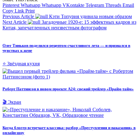
Pinterest
Whatsapp
Whatsapp
VKontakte
Telegram
Threads
Email
Copy Link
Print
Previous Article
Кэти Топурия удивила новым образом
Next Article
Загадочные 1920-е: 15 эффектных кадров из
Китая, запечатленных неизвестным фотографом
Олег Тиньков поделился рецептом счастливого лета — и признался в
чувствах к жене
⭐ Звёздная кухня
Роберт Паттинсон в новом проекте A24: свежий трейлер «Прайм-тайм»
🎬 Экран
Когда блогер встречает классика: разбор «Преступления и наказания» в
онлайн-шоу