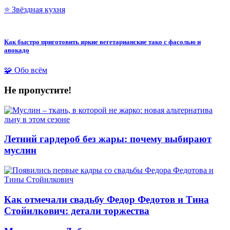
⭐ Звёздная кухня
Как быстро приготовить яркие вегетарианские тако с фасолью и
авокадо
🧩 Обо всём
Не пропустите!
Летний гардероб без жары: почему выбирают
муслин
Как отмечали свадьбу Федор Федотов и Тина
Стойилкович: детали торжества