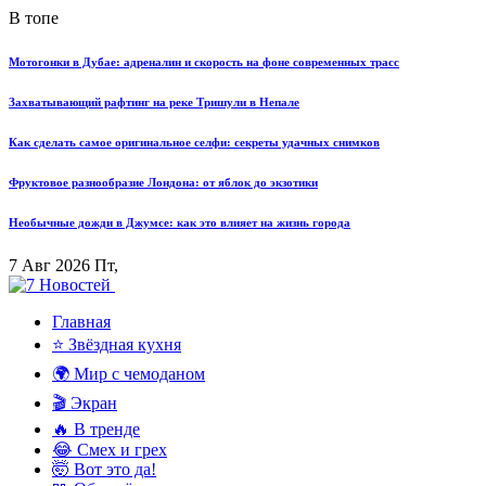
В топе
Мотогонки в Дубае: адреналин и скорость на фоне современных трасс
Захватывающий рафтинг на реке Тришули в Непале
Как сделать самое оригинальное селфи: секреты удачных снимков
Фруктовое разнообразие Лондона: от яблок до экзотики
Необычные дожди в Джумсе: как это влияет на жизнь города
7 Авг 2026 Пт,
Главная
⭐ Звёздная кухня
🌍 Мир с чемоданом
🎬 Экран
🔥 В тренде
😂 Смех и грех
🤯 Вот это да!