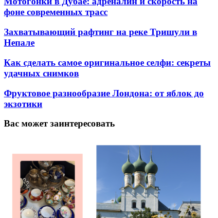
Мотогонки в Дубае: адреналин и скорость на
фоне современных трасс
Захватывающий рафтинг на реке Тришули в
Непале
Как сделать самое оригинальное селфи: секреты
удачных снимков
Фруктовое разнообразие Лондона: от яблок до
экзотики
Вас может заинтересовать