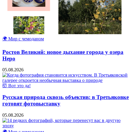
🌍 Мир с чемоданом
Ростов Великий: новое дыхание города у озера
Неро
05.08.2026
🤯 Вот это да!
Русская природа сквозь объектив: в Третьяковке
готовят фотовыставку
05.08.2026
🌍 Мир с чемоданом