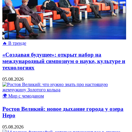
🔥 В тренде
«Создавая будущее»: открыт набор на
международный симпозиум о науке, культуре и
технологиях
05.08.2026
🌍 Мир с чемоданом
Ростов Великий: новое дыхание города у озера
Неро
05.08.2026