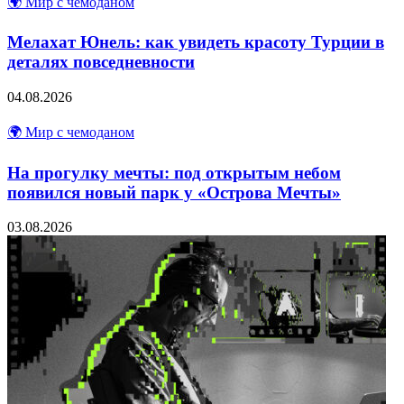
🌍 Мир с чемоданом
Мелахат Юнель: как увидеть красоту Турции в
деталях повседневности
04.08.2026
🌍 Мир с чемоданом
На прогулку мечты: под открытым небом
появился новый парк у «Острова Мечты»
03.08.2026