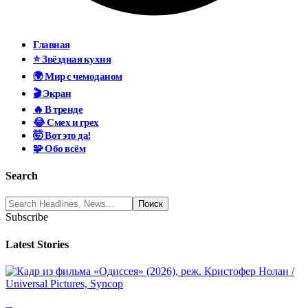
Главная
⭐ Звёздная кухня
🌍 Мир с чемоданом
🎬 Экран
🔥 В тренде
😂 Смех и грех
🤯 Вот это да!
🧩 Обо всём
Search
Subscribe
Latest Stories