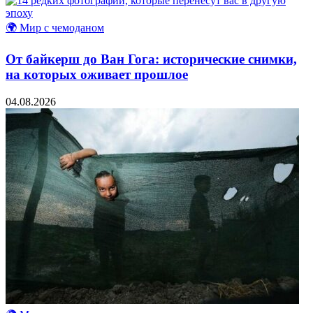
🌍 Мир с чемоданом
От байкерш до Ван Гога: исторические снимки,
на которых оживает прошлое
04.08.2026