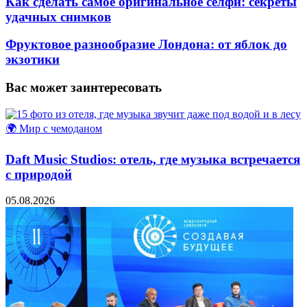
Как сделать самое оригинальное селфи: секреты
удачных снимков
Фруктовое разнообразие Лондона: от яблок до
экзотики
Вас может заинтересовать
🌍 Мир с чемоданом
Daft Music Studios: отель, где музыка встречается
с природой
05.08.2026