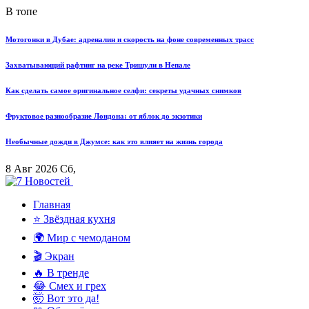
В топе
Мотогонки в Дубае: адреналин и скорость на фоне современных трасс
Захватывающий рафтинг на реке Тришули в Непале
Как сделать самое оригинальное селфи: секреты удачных снимков
Фруктовое разнообразие Лондона: от яблок до экзотики
Необычные дожди в Джумсе: как это влияет на жизнь города
8 Авг 2026 Сб,
Главная
⭐ Звёздная кухня
🌍 Мир с чемоданом
🎬 Экран
🔥 В тренде
😂 Смех и грех
🤯 Вот это да!