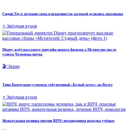
Сидни Тоул: история силы и искренности, которой делились миллионы
⭐ Звёздная кухня
Disney ждёт кассового триумфа нового фильма о Мстителях после
успеха Человека-паука
🎬 Экран
Тина Канделаки устроила собственный «Белый лотос» на Волге
⭐ Звёздная кухня
Жевательная резинка против ВПЧ: неожиданная находка учёных