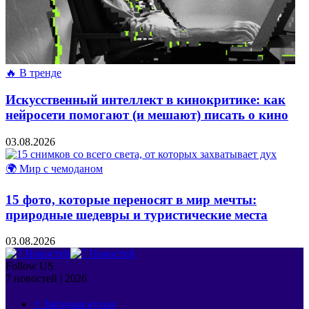
🔥 В тренде
Искусственный интеллект в кинокритике: как
нейросети помогают (и мешают) писать о кино
03.08.2026
🌍 Мир с чемоданом
15 фото, которые переносят в мир мечты:
природные шедевры и туристические места
03.08.2026
Follow US
7 новостей | 2026
⭐ Звёздная кухня