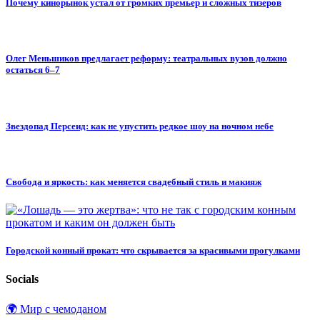
Почему кинорынок устал от громких премьер и сложных тизеров
Олег Меньшиков предлагает реформу: театральных вузов должно
остаться 6–7
Звездопад Персеид: как не упустить редкое шоу на ночном небе
Свобода и яркость: как меняется свадебный стиль и макияж
Городской конный прокат: что скрывается за красивыми прогулками
Socials
🌍 Мир с чемоданом