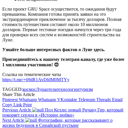
Если проект GRU Space осуществится, то ожидания будут
превышены. Компания готова принять заявки на это
экстраординарное приключение за тысячу долларов. Полная
стоимость путешествия составит около 10 миллионов
долларов. Первые тестовые поездки начнутся через три года
для проверки всех систем и возможностей строительства на
Луне.
Узнайте больше интересных фактов о Луне здесь.
Присоединяйтесь к нашему телеграм-каналу, где уже более
1 миллиона участников! 😍
Ссылка на тематические чаты
https://t.me/+69dR1AvDfdM0MTYy
TAGGED:
космос
Луна
отель
технологии
туризм
Share This Article
Pinterest
Whatsapp
Whatsapp
VKontakte
Telegram
Threads
Email
Copy Link
Print
Previous Article
Пол Келли: новый Ричард Гир, который
покоряет сердца в «Истории любви»
Next Article
Фотографии, которые рассказывают о
жизни бедуинов в Синайской пустыне