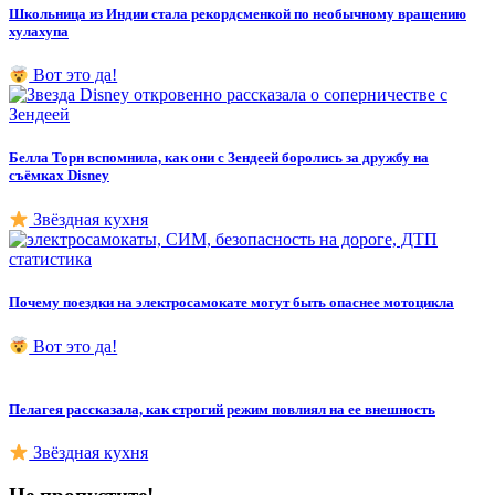
Школьница из Индии стала рекордсменкой по необычному вращению
хулахупа
Вот это да!
Белла Торн вспомнила, как они с Зендеей боролись за дружбу на
съёмках Disney
Звёздная кухня
Почему поездки на электросамокате могут быть опаснее мотоцикла
Вот это да!
Пелагея рассказала, как строгий режим повлиял на ее внешность
Звёздная кухня