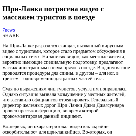
Шри-Ланка потрясена видео с
массажем туристов в поезде
7news
SHARE
На Шри-Ланке разразился скандал, вызванный вирусным
видео с туристами, которое стало предметом обсуждения в
социальных сетях. На записях видно, как местные жители,
вероятно имеющие специальную подготовку, предлагают
массаж иностранным гостям прямо в поезде. В одном вагоне
проводятся процедуры для спины, в другом – для ног, в
третьем – одновременно для разных частей тела.
Судя по выражениям лиц туристов, услуга им понравилась.
Однако ситуация вызвала возмущение у местных жителей,
что заставило официантов отреагировать. Генеральный
директор железных дорог Шри-Ланки Джид Джаясундара
провел пресс-конференцию, во время которой
прокомментировал данный инцидент.
Во-первых, он охарактеризовал видео как «крайне
оскорбительное» для шри-ланкийцев. Во-вторых, он