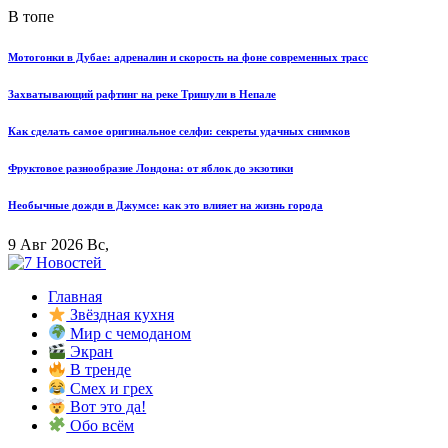
В топе
Мотогонки в Дубае: адреналин и скорость на фоне современных трасс
Захватывающий рафтинг на реке Тришули в Непале
Как сделать самое оригинальное селфи: секреты удачных снимков
Фруктовое разнообразие Лондона: от яблок до экзотики
Необычные дожди в Джумсе: как это влияет на жизнь города
9 Авг 2026 Вс,
Главная
Звёздная кухня
Мир с чемоданом
Экран
В тренде
Смех и грех
Вот это да!
Обо всём