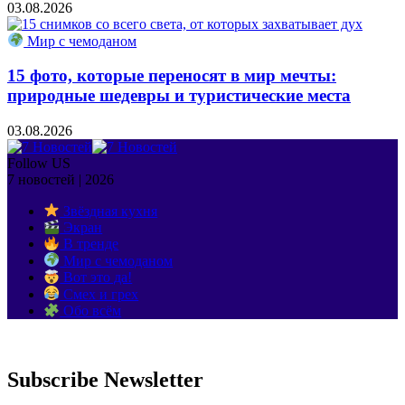
03.08.2026
Мир с чемоданом
15 фото, которые переносят в мир мечты:
природные шедевры и туристические места
03.08.2026
Follow US
7 новостей | 2026
Звёздная кухня
Экран
В тренде
Мир с чемоданом
Вот это да!
Смех и грех
Обо всём
Subscribe Newsletter