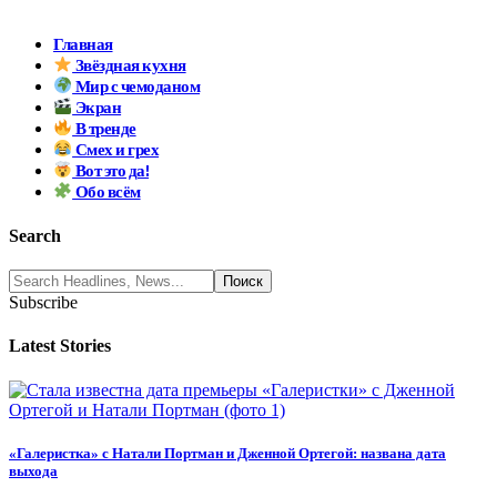
Главная
Звёздная кухня
Мир с чемоданом
Экран
В тренде
Смех и грех
Вот это да!
Обо всём
Search
Subscribe
Latest Stories
«Галеристка» с Натали Портман и Дженной Ортегой: названа дата
выхода