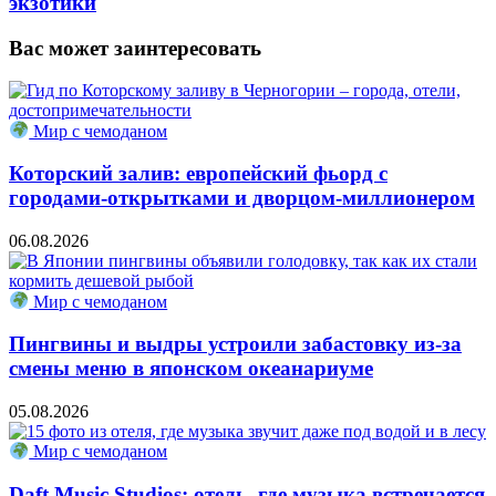
экзотики
Вас может заинтересовать
Мир с чемоданом
Которский залив: европейский фьорд с
городами-открытками и дворцом-миллионером
06.08.2026
Мир с чемоданом
Пингвины и выдры устроили забастовку из-за
смены меню в японском океанариуме
05.08.2026
Мир с чемоданом
Daft Music Studios: отель, где музыка встречается