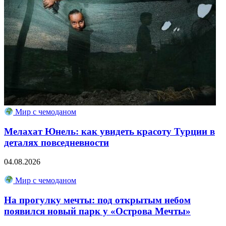
Мир с чемоданом
Мелахат Юнель: как увидеть красоту Турции в
деталях повседневности
04.08.2026
Мир с чемоданом
На прогулку мечты: под открытым небом
появился новый парк у «Острова Мечты»