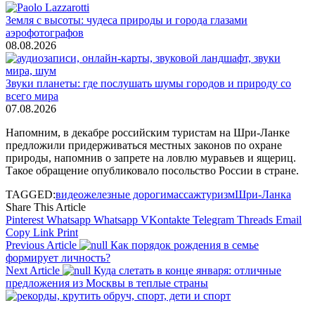
Земля с высоты: чудеса природы и города глазами
аэрофотографов
08.08.2026
Звуки планеты: где послушать шумы городов и природу со
всего мира
07.08.2026
Напомним, в декабре российским туристам на Шри-Ланке
предложили придерживаться местных законов по охране
природы, напомнив о запрете на ловлю муравьев и ящериц.
Такое обращение опубликовало посольство России в стране.
TAGGED:
видео
железные дороги
массаж
туризм
Шри-Ланка
Share This Article
Pinterest
Whatsapp
Whatsapp
VKontakte
Telegram
Threads
Email
Copy Link
Print
Previous Article
Как порядок рождения в семье
формирует личность?
Next Article
Куда слетать в конце января: отличные
предложения из Москвы в теплые страны