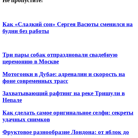
Не пропустите!
Как «Сладкий сон» Сергея Васюты сменился на
будни без работы
Три пары собак отпраздновали свадебную
церемонию в Москве
Мотогонки в Дубае: адреналин и скорость на
фоне современных трасс
Захватывающий рафтинг на реке Тришули в
Непале
Как сделать самое оригинальное селфи: секреты
удачных снимков
Фруктовое разнообразие Лондона: от яблок до