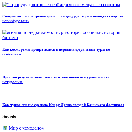
Спа-ремонт после тренажёрки: 5 процедур, которые выводят спорт на
новый уровень
Как косморамы превратились в первые виртуальные туры по
особнякам
Простой рецепт компостного чая: как повысить урожайность
натурально
Как чужое платье сделало Клару Лучко звездой Каннского фестиваля
Socials
Мир с чемоданом