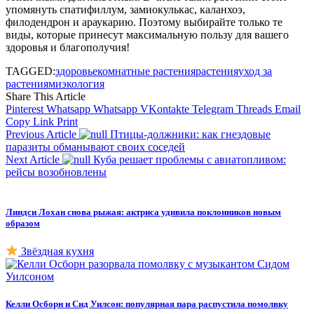
упомянуть спатифиллум, замиокулькас, каланхоэ,
филодендрон и араукарию. Поэтому выбирайте только те
виды, которые принесут максимальную пользу для вашего
здоровья и благополучия!
TAGGED:
здоровье
комнатные растения
растения
уход за
растениями
экология
Share This Article
Pinterest
Whatsapp
Whatsapp
VKontakte
Telegram
Threads
Email
Copy Link
Print
Previous Article
Птицы-должники: как гнездовые
паразиты обманывают своих соседей
Next Article
Куба решает проблемы с авиатопливом:
рейсы возобновлены
Линдси Лохан снова рыжая: актриса удивила поклонников новым
образом
Звёздная кухня
Келли Осборн и Сид Уилсон: популярная пара распустила помолвку