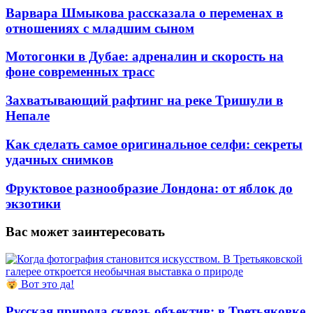
Варвара Шмыкова рассказала о переменах в
отношениях с младшим сыном
Мотогонки в Дубае: адреналин и скорость на
фоне современных трасс
Захватывающий рафтинг на реке Тришули в
Непале
Как сделать самое оригинальное селфи: секреты
удачных снимков
Фруктовое разнообразие Лондона: от яблок до
экзотики
Вас может заинтересовать
Вот это да!
Русская природа сквозь объектив: в Третьяковке