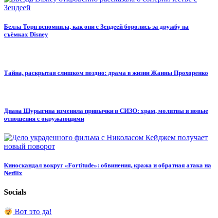
Белла Торн вспомнила, как они с Зендеей боролись за дружбу на
съёмках Disney
Тайна, раскрытая слишком поздно: драма в жизни Жанны Прохоренко
Диана Шурыгина изменила привычки в СИЗО: храм, молитвы и новые
отношения с окружающими
Киноскандал вокруг «Fortitude»: обвинения, кража и обратная атака на
Netflix
Socials
Вот это да!