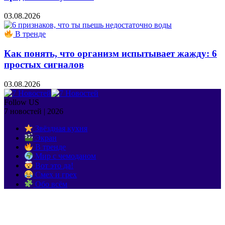
03.08.2026
В тренде
Как понять, что организм испытывает жажду: 6
простых сигналов
03.08.2026
Follow US
7 новостей | 2026
Звёздная кухня
Экран
В тренде
Мир с чемоданом
Вот это да!
Смех и грех
Обо всём