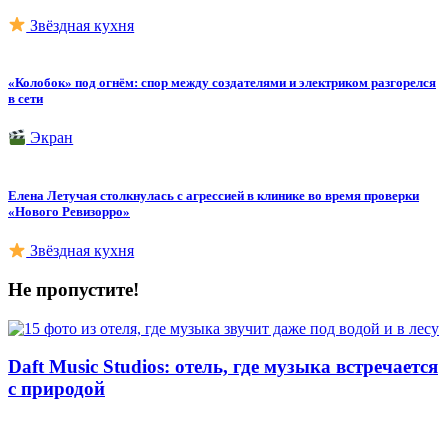
Звёздная кухня
«Колобок» под огнём: спор между создателями и электриком разгорелся
в сети
Экран
Елена Летучая столкнулась с агрессией в клинике во время проверки
«Нового Ревизорро»
Звёздная кухня
Не пропустите!
Daft Music Studios: отель, где музыка встречается
с природой