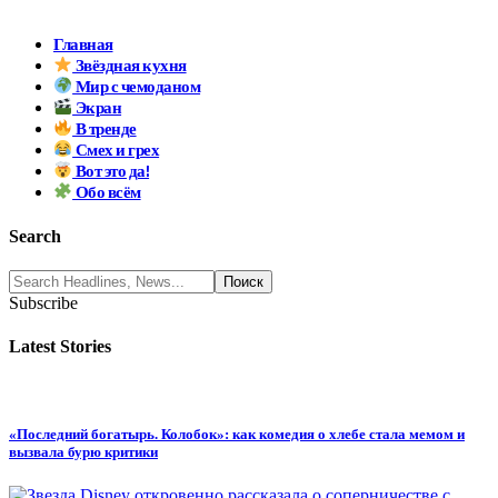
Главная
Звёздная кухня
Мир с чемоданом
Экран
В тренде
Смех и грех
Вот это да!
Обо всём
Search
Subscribe
Latest Stories
«Последний богатырь. Колобок»: как комедия о хлебе стала мемом и
вызвала бурю критики