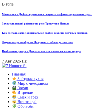
В топе
Мотогонки в Дубае: адреналин и скорость на фоне современных трасс
Захватывающий рафтинг на реке Тришули в Непале
Как сделать самое оригинальное селфи: секреты удачных снимков
Фруктовое разнообразие Лондона: от яблок до экзотики
Необычные дожди в Джумсе: как это влияет на жизнь города
7 Авг 2026 Пт,
Главная
Звёздная кухня
Мир с чемоданом
Экран
В тренде
Смех и грех
Вот это да!
Обо всём