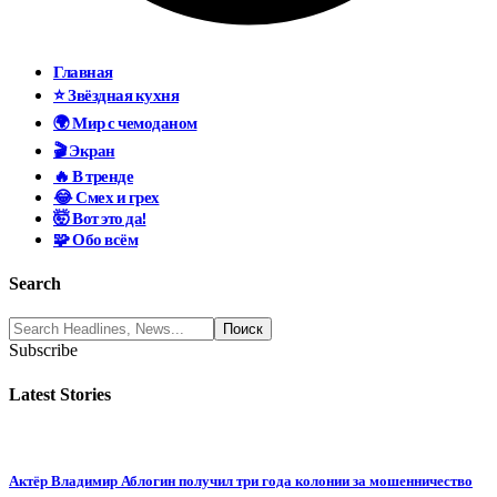
Главная
⭐ Звёздная кухня
🌍 Мир с чемоданом
🎬 Экран
🔥 В тренде
😂 Смех и грех
🤯 Вот это да!
🧩 Обо всём
Search
Subscribe
Latest Stories
Актёр Владимир Аблогин получил три года колонии за мошенничество