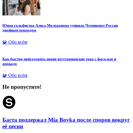
Юная гольфистка Алиса Молоканова удивила Чемпионат России
двойным рекордом
🧩 Обо всём
Как быстро приготовить яркие вегетарианские тако с фасолью и
авокадо
🧩 Обо всём
Не пропустите!
Баста поддержал Mia Boyka после споров вокруг
её песни