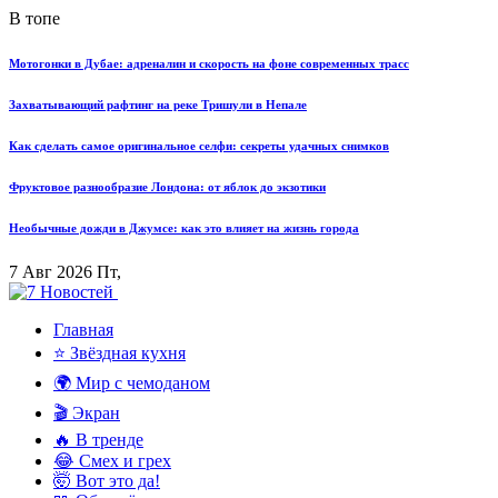
В топе
Мотогонки в Дубае: адреналин и скорость на фоне современных трасс
Захватывающий рафтинг на реке Тришули в Непале
Как сделать самое оригинальное селфи: секреты удачных снимков
Фруктовое разнообразие Лондона: от яблок до экзотики
Необычные дожди в Джумсе: как это влияет на жизнь города
7 Авг 2026 Пт,
Главная
⭐ Звёздная кухня
🌍 Мир с чемоданом
🎬 Экран
🔥 В тренде
😂 Смех и грех
🤯 Вот это да!