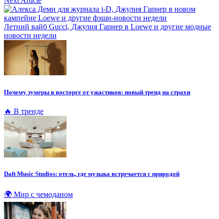
Next Article
Летний вайб Gucci, Джулия Гарнер в Loewe и другие модные
новости недели
Почему зумеры в восторге от ужастиков: новый тренд на страхи
🔥 В тренде
Daft Music Studios: отель, где музыка встречается с природой
🌍 Мир с чемоданом