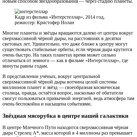
новым способом звездообразования — через стадию планеты.
Кадр из фильма «Интерстеллар», 2014 год,
режиссер: Кристофер Нолан
Многие планеты и звёзды вращаются далеко от центра вокруг
сверхмассивной чёрной дыры, на расстояниях в десятки
световых лет. Удивительно, что даже ближе к центру могут
существовать стабильные орбиты, если чёрная дыра крутится
очень быстро. На таких планетах время может сильно
отличаться от земного — как в фильме «Интерстеллар», где
минуты равны годам.
В представлении учёных, вокруг центральной
сверхмассивной чёрной дыры вотчина целой системы
миллионов планет и звёзд — своеобразная космическая
столица, правда, остаётся вопрос, насколько её обитатели
смогут пользоваться привычной энергией, ведь атмосфера там
очень беспокойна и насыщена событиями.
Звёздная мясорубка в центре нашей галактики
В центре Млечного Пути находится сверхмассивная чёрная
дыра Стрелец A*, масса которой в 4 миллиона раз превышает