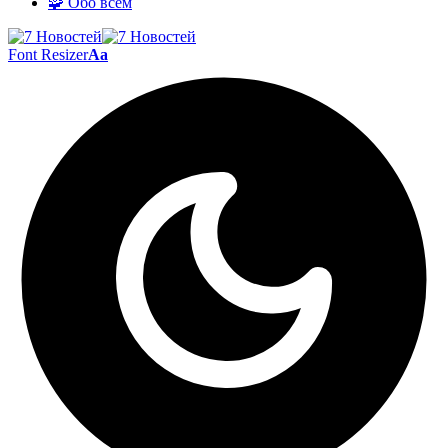
🧩 Обо всём
Font Resizer
Aa