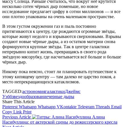
массу Солнца. Раньше считалось, что вокруг неё крутится
несколько сотен чёрных дыр поменьше, но новое
исследование предлагает цифру в сотни миллионов — и все
они плотно упакованы на очень маленьком пространстве.
В этом густом окружении газ и пыль постоянно
притягиваются к центру, где рождаются огромные звёзды,
которые живут недолго и взрываются сверхновыми. Взрывы
создают новые чёрные дыры, а из остатков материи снова
формируются крупные звёзды. Так в центре галактики
непрерывно кипит жизнь, превращаясь в своего рода
звёздную мясорубку, где насчитывается всё больше и больше
чёрных дыр.
Никому пока неясно, стоит ли планировать путешествие к
этому кипящему центру — там далеко не царство покоя, а
место непрекращающихся катаклизмов.
TAGGED:
астрономия
галактики
Джеймс
Уэбб
звездообразование
черные дыры
Share This Article
Pinterest
Whatsapp
Whatsapp
VKontakte
Telegram
Threads
Email
Copy Link
Print
Previous Article
Алина
Насибуллина: от актерской сцены до режиссерского кресла