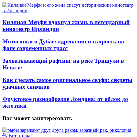
Киллиан Мерфи вдохнул жизнь в легендарный
кинотеатр Ирландии
Мотогонки в Дубае: адреналин и скорость на
фоне современных трасс
Захватывающий рафтинг на реке Тришули в
Непале
Как сделать самое оригинальное селфи: секреты
удачных снимков
Фруктовое разнообразие Лондона: от яблок до
экзотики
Вас может заинтересовать
🤯 Вот это да!