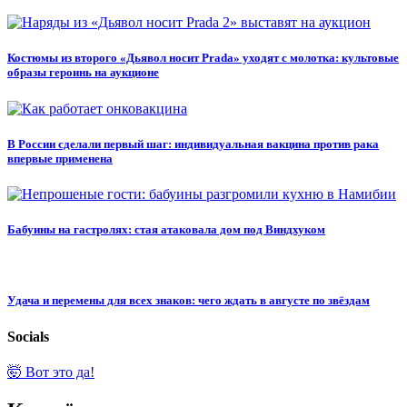
Костюмы из второго «Дьявол носит Prada» уходят с молотка: культовые
образы героинь на аукционе
В России сделали первый шаг: индивидуальная вакцина против рака
впервые применена
Бабуины на гастролях: стая атаковала дом под Виндхуком
Удача и перемены для всех знаков: чего ждать в августе по звёздам
Socials
🤯 Вот это да!