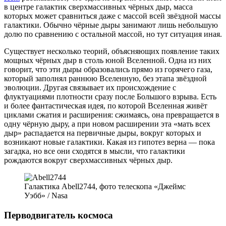
в центре галактик сверхмассивных чёрных дыр, масса
которых может сравниться даже с массой всей звёздной массы
галактики. Обычно чёрные дыры занимают лишь небольшую
долю по сравнению с остальной массой, но тут ситуация иная.
Существует несколько теорий, объясняющих появление таких
мощных чёрных дыр в столь юной Вселенной. Одна из них
говорит, что эти дыры образовались прямо из горячего газа,
который заполнял раннюю Вселенную, без этапа звёздной
эволюции. Другая связывает их происхождение с
флуктуациями плотности сразу после Большого взрыва. Есть
и более фантастическая идея, по которой Вселенная живёт
циклами сжатия и расширения: сжимаясь, она превращается в
одну чёрную дыру, а при новом расширении эта «мать всех
дыр» распадается на первичные дыры, вокруг которых и
возникают новые галактики. Какая из гипотез верна — пока
загадка, но все они сходятся в мысли, что галактики
рождаются вокруг сверхмассивных чёрных дыр.
Галактика Abell2744, фото телескопа «Джеймс
Уэбб» / Nasa
Перводвигатель космоса