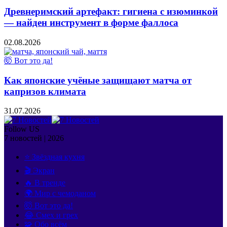
Древнеримский артефакт: гигиена с изюминкой
— найден инструмент в форме фаллоса
02.08.2026
🤯 Вот это да!
Как японские учёные защищают матча от
капризов климата
31.07.2026
Follow US
7 новостей | 2026
⭐ Звёздная кухня
🎬 Экран
🔥 В тренде
🌍 Мир с чемоданом
🤯 Вот это да!
😂 Смех и грех
🧩 Обо всём