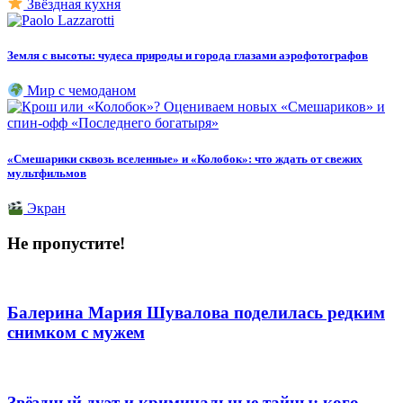
Звёздная кухня
Земля с высоты: чудеса природы и города глазами аэрофотографов
Мир с чемоданом
«Смешарики сквозь вселенные» и «Колобок»: что ждать от свежих
мультфильмов
Экран
Не пропустите!
Балерина Мария Шувалова поделилась редким
снимком с мужем
Звёздный дуэт и криминальные тайны: кого