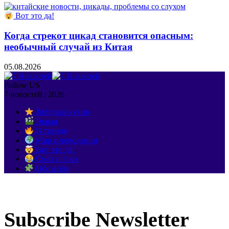
Вот это да!
Когда стрекот цикад становится опасным:
необычный случай из Китая
05.08.2026
Follow US
7 новостей | 2026
Звёздная кухня
Экран
В тренде
Мир с чемоданом
Вот это да!
Смех и грех
Обо всём
Subscribe Newsletter