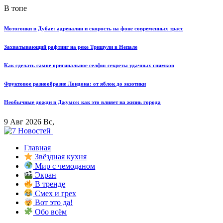
В топе
Мотогонки в Дубае: адреналин и скорость на фоне современных трасс
Захватывающий рафтинг на реке Тришули в Непале
Как сделать самое оригинальное селфи: секреты удачных снимков
Фруктовое разнообразие Лондона: от яблок до экзотики
Необычные дожди в Джумсе: как это влияет на жизнь города
9 Авг 2026 Вс,
Главная
Звёздная кухня
Мир с чемоданом
Экран
В тренде
Смех и грех
Вот это да!
Обо всём