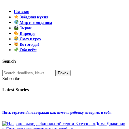
Главная
Звёздная кухня
Мир с чемоданом
Экран
В тренде
Смех и грех
Вот это да!
Обо всём
Search
Subscribe
Latest Stories
Пять стратегий поддержки: как помочь ребенку поверить в себя