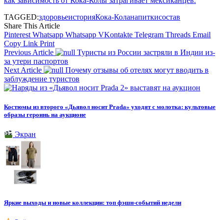
как зависимость от Кока-Колы затрагивает мексиканцев.
TAGGED:
здоровье
история
Кока-Кола
напитки
состав
Share This Article
Pinterest
Whatsapp
Whatsapp
VKontakte
Telegram
Threads
Email
Copy Link
Print
Previous Article
Туристы из России застряли в Индии из-
за утери паспортов
Next Article
Почему отзывы об отелях могут вводить в
заблуждение туристов
Костюмы из второго «Дьявол носит Prada» уходят с молотка: культовые
образы героинь на аукционе
Экран
Яркие выходы и новые коллекции: топ фэшн-событий недели