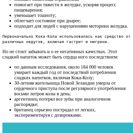
помогает при тяжести в желудке, ускоряя процесс
пищеварения;
уменьшает тошноту;
облегчает состояние при диарее;
подходит для людей с нарушениями моторики желудка.
Первоначально Кока-Кола использовалась как средство от
различных недугов, включая гастрит и мигрени.
Но не стоит забывать и о ее негативных качествах. Этот
сладкий напиток может быть сердца ного последствием:
по данным исследования, около 184 000 человек
умирает каждый год от последствий потребления
сладких напитков, включая Кока-Колу;
30-летняя жительница Новой Зеландии умерла от
сердечного приступа после регулярного употребления
восьми литров колы в день;
аргентинец потерял все зубы при аналогичном
распорядке;
британец серьезно пострадал от легких,
экспериментируя с дозировками.