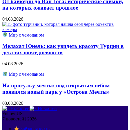
От байкерш до Ван Гога: исторические снимки,
на которых оживает прошлое
04.08.2026
Мир с чемоданом
Мелахат Юнель: как увидеть красоту Турции в
деталях повседневности
04.08.2026
Мир с чемоданом
На прогулку мечты: под открытым небом
появился новый парк у «Острова Мечты»
03.08.2026
Follow US
7 новостей | 2026
Звёздная кухня