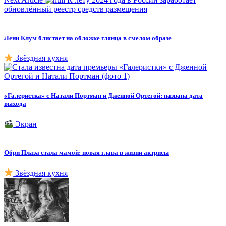
обновлённый реестр средств размещения
Лени Клум блистает на обложке глянца в смелом образе
Звёздная кухня
«Галеристка» с Натали Портман и Дженной Ортегой: названа дата
выхода
Экран
Обри Плаза стала мамой: новая глава в жизни актрисы
Звёздная кухня