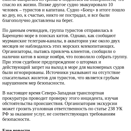
спасло их жизни. Позже другое судно эвакуировало 10
человек – туристов и капитана. Судно «Боец» в итоге пошло
ко дну, но, к счастью, никто не пострадал, и все были
благополучно доставлены на берег.
По данным очевидцев, группа туристов отправилась в
Баренцево море в поисках китов. Однако, как сообщают
мурманские телеграм-каналы, в акватории уже около двух
месяцев не наблюдалось этих морских млекопитающих.
Организаторы, пытаясь привлечь клиентов, сообщили о
наличии китов в конце ноября, что позволило собрать группу.
При этом судебное предупреждение о штормах и
действующий запрет на выход в море для маломерных судов
были игнорированы. Источники указывают на отсутствие
спасательных жилетов для туристов, что является грубым
нарушением мер безопасности.
В настоящее время Северо-Западная транспортная
прокуратура проводит проверку этого инцидента, изучая
обстоятельства происшествия. Организаторам экскурсии
может грозить уголовная ответственность по статье 238 УК
РФ за оказание услуг, не соответствующих требованиям
безопасности.
Еще новости