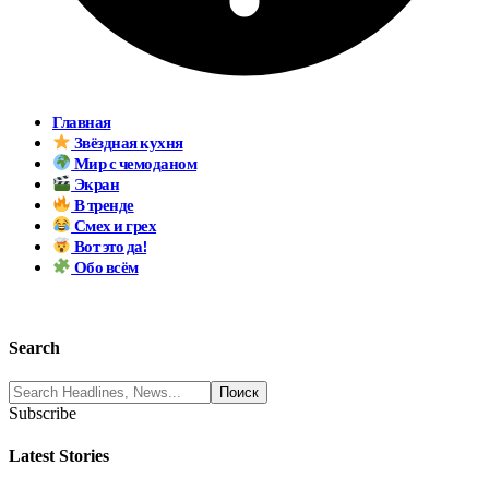
Главная
Звёздная кухня
Мир с чемоданом
Экран
В тренде
Смех и грех
Вот это да!
Обо всём
Search
Subscribe
Latest Stories