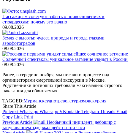
Пассажирам советуют забыть о прикосновениях к
стюардессам: почему это важно
09.08.2026
Земля с высоты: чудеса природы и города глазами
аэрофотографов
08.08.2026
Солнечный спектакль: уникальное затмение увидят в России
08.08.2026
Ранее, в середине ноября, мы писали о процессе над
организаторами смертельной экскурсии в Москве.
Родственники погибших требовали максимально строгого
наказания для обвиняемых.
TAGGED:
Мурманск
судно
тревога
туризм
экскурсия
Share This Article
Pinterest
Whatsapp
Whatsapp
VKontakte
Telegram
Threads
Email
Copy Link
Print
Previous Article
Необычный инцидент: дебошир с
запугиванием задержал рейс на три часа
Next Article
К лету 2024 года в России заработает