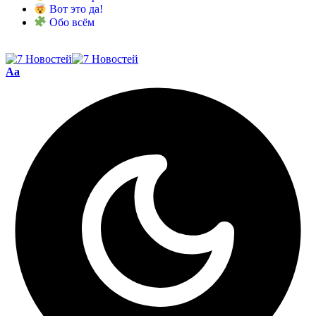
Вот это да!
Обо всём
Aa