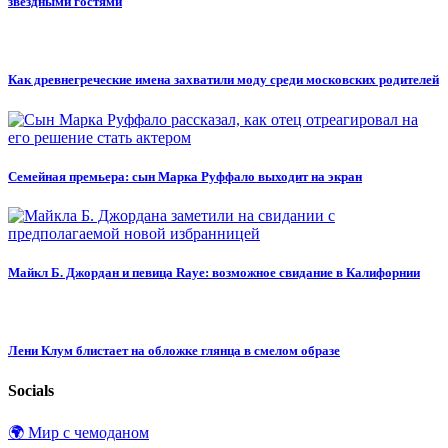
звёздными гостями
Как древнегреческие имена захватили моду среди московских родителей
Семейная премьера: сын Марка Руффало выходит на экран
Майкл Б. Джордан и певица Raye: возможное свидание в Калифорнии
Лени Клум блистает на обложке глянца в смелом образе
Socials
🌍 Мир с чемоданом