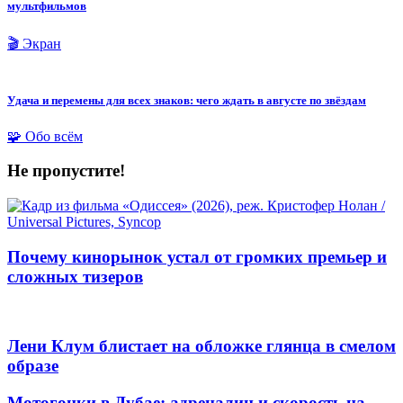
мультфильмов
🎬 Экран
Удача и перемены для всех знаков: чего ждать в августе по звёздам
🧩 Обо всём
Не пропустите!
Почему кинорынок устал от громких премьер и
сложных тизеров
Лени Клум блистает на обложке глянца в смелом
образе
Мотогонки в Дубае: адреналин и скорость на