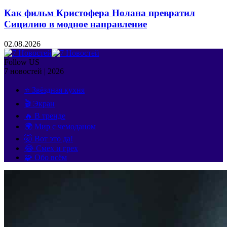
Как фильм Кристофера Нолана превратил
Сицилию в модное направление
02.08.2026
Follow US
7 новостей | 2026
⭐ Звёздная кухня
🎬 Экран
🔥 В тренде
🌍 Мир с чемоданом
🤯 Вот это да!
😂 Смех и грех
🧩 Обо всём