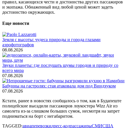
правил, касающихся чести и достоинства других пассажиров
и экипажа. Обнаженный вид любой ценой может задеть
достоинство окружающих.
Еще новости
Земля с высоты: чудеса природы и города глазами
аэрофотографов
08.08.2026
Звуки планеты: где послушать шумы городов и природу со
всего мира
07.08.2026
Бабуины на гастролях: стая атаковала дом под Виндхуком
07.08.2026
Кстати, ранее в новостях сообщалось о том, как в Будапеште
полицейские высадили пассажиров лоукостера Wizz Air из
самолета из-за слишком больших сумок, несмотря на запрет
подниматься на борт с негабаритом.
TAGGED:
авиаперевозки
дресс-код
пассажиры
СМИ
США