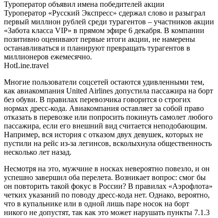
Туроператор объявил имена победителей акции
Туроператор «Русский Экспресс» сдержал слово и разыграл
первый миллион рублей среди турагентов – участников акции
«Забота класса VIP» в прямом эфире 6 декабря. В компании
позитивно оценивают первые итоги акции, не намерены
останавливаться и планируют превращать турагентов в
миллионеров ежемесячно.
HotLine.travel
Многие пользователи соцсетей остаются удивленными тем,
как авиакомпания United Airlines допустила пассажира на борт
без обуви. В правилах перевозчика говорится о строгих
нормах дресс-кода. Авиакомпания оставляет за собой право
отказать в перевозке или попросить покинуть самолет любого
пассажира, если его внешний вид считается неподобающим.
Например, вся история с отказом двух девушек, которых не
пустили на рейс из-за легинсов, всколыхнула общественность
несколько лет назад.
Несмотря на это, мужчине в носках невероятно повезло, и он
успешно завершил оба перелета. Возникает вопрос: смог бы
он повторить такой фокус в России? В правилах «Аэрофлота»
четких указаний по поводу дресс-кода нет. Однако, вероятно,
что в купальнике или в одной лишь паре носок на борт
никого не допустят, так как это может нарушать пункты 7.1.3