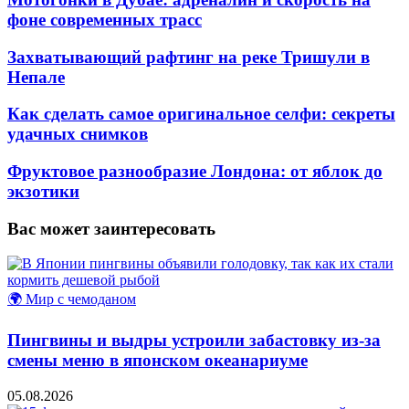
фоне современных трасс
Захватывающий рафтинг на реке Тришули в
Непале
Как сделать самое оригинальное селфи: секреты
удачных снимков
Фруктовое разнообразие Лондона: от яблок до
экзотики
Вас может заинтересовать
🌍 Мир с чемоданом
Пингвины и выдры устроили забастовку из-за
смены меню в японском океанариуме
05.08.2026