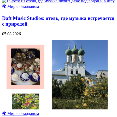
🌍 Мир с чемоданом
Daft Music Studios: отель, где музыка встречается
с природой
05.08.2026
🌍 Мир с чемоданом