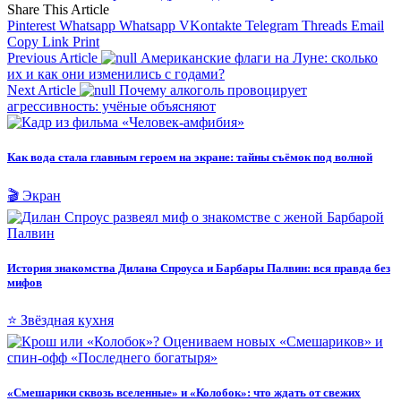
Share This Article
Pinterest
Whatsapp
Whatsapp
VKontakte
Telegram
Threads
Email
Copy Link
Print
Previous Article
Американские флаги на Луне: сколько
их и как они изменились с годами?
Next Article
Почему алкоголь провоцирует
агрессивность: учёные объясняют
Как вода стала главным героем на экране: тайны съёмок под волной
🎬 Экран
История знакомства Дилана Спроуса и Барбары Палвин: вся правда без
мифов
⭐ Звёздная кухня
«Смешарики сквозь вселенные» и «Колобок»: что ждать от свежих