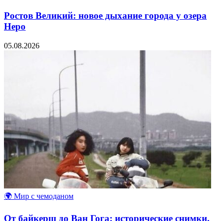
Ростов Великий: новое дыхание города у озера
Неро
05.08.2026
🌍 Мир с чемоданом
От байкерш до Ван Гога: исторические снимки,