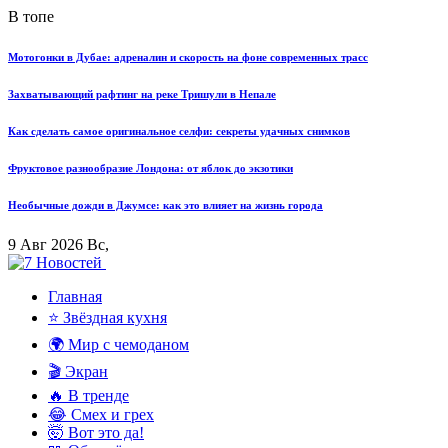
В топе
Мотогонки в Дубае: адреналин и скорость на фоне современных трасс
Захватывающий рафтинг на реке Тришули в Непале
Как сделать самое оригинальное селфи: секреты удачных снимков
Фруктовое разнообразие Лондона: от яблок до экзотики
Необычные дожди в Джумсе: как это влияет на жизнь города
9 Авг 2026 Вс,
Главная
⭐ Звёздная кухня
🌍 Мир с чемоданом
🎬 Экран
🔥 В тренде
😂 Смех и грех
🤯 Вот это да!