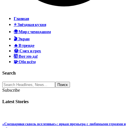
Главная
⭐ Звёздная кухня
🌍 Мир с чемоданом
🎬 Экран
🔥 В тренде
😂 Смех и грех
🤯 Вот это да!
🧩 Обо всём
Search
Subscribe
Latest Stories
«Смешарики сквозь вселенные»: яркая премьера с любимыми героями и