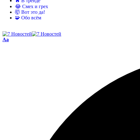
🔥 В тренде
😂 Смех и грех
🤯 Вот это да!
🧩 Обо всём
Aa