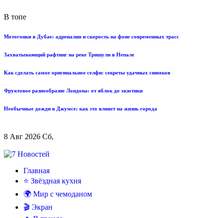
В топе
Мотогонки в Дубае: адреналин и скорость на фоне современных трасс
Захватывающий рафтинг на реке Тришули в Непале
Как сделать самое оригинальное селфи: секреты удачных снимков
Фруктовое разнообразие Лондона: от яблок до экзотики
Необычные дожди в Джумсе: как это влияет на жизнь города
8 Авг 2026 Сб,
Главная
⭐ Звёздная кухня
🌍 Мир с чемоданом
🎬 Экран