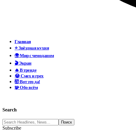
Главная
⭐ Звёздная кухня
🌍 Мир с чемоданом
🎬 Экран
🔥 В тренде
😂 Смех и грех
🤯 Вот это да!
🧩 Обо всём
Search
Subscribe