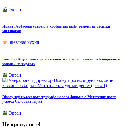
Экран
Ирина Горбачева устроила «дофаминовый» ремонт на десятки
миллионов
Звёздная кухня
Как Эль Вудс стала героиней нового сериала: приквел «Блондинки в
законе» на экранах
Экран
Disney ждёт кассового триумфа нового фильма о Мстителях после
успеха Человека-паука
Экран
Не пропустите!