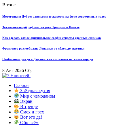
В топе
Мотогонки в Дубае: адреналин и скорость на фоне современных трасс
Захватывающий рафтинг на реке Тришули в Непале
Как сделать самое оригинальное селфи: секреты удачных снимков
Фруктовое разнообразие Лондона: от яблок до экзотики
Необычные дожди в Джумсе: как это влияет на жизнь города
8 Авг 2026 Сб,
Главная
Звёздная кухня
Мир с чемоданом
Экран
В тренде
Смех и грех
Вот это да!
Обо всём