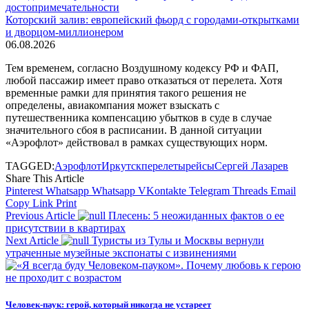
Которский залив: европейский фьорд с городами-открытками
и дворцом-миллионером
06.08.2026
Тем временем, согласно Воздушному кодексу РФ и ФАП,
любой пассажир имеет право отказаться от перелета. Хотя
временные рамки для принятия такого решения не
определены, авиакомпания может взыскать с
путешественника компенсацию убытков в суде в случае
значительного сбоя в расписании. В данной ситуации
«Аэрофлот» действовал в рамках существующих норм.
TAGGED:
Аэрофлот
Иркутск
перелеты
рейсы
Сергей Лазарев
Share This Article
Pinterest
Whatsapp
Whatsapp
VKontakte
Telegram
Threads
Email
Copy Link
Print
Previous Article
Плесень: 5 неожиданных фактов о ее
присутствии в квартирах
Next Article
Туристы из Тулы и Москвы вернули
утраченные музейные экспонаты с извинениями
Человек-паук: герой, который никогда не устареет