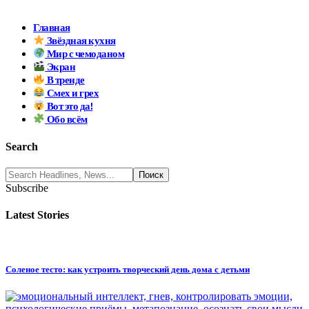
Главная
Звёздная кухня
Мир с чемоданом
Экран
В тренде
Смех и грех
Вот это да!
Обо всём
Search
Subscribe
Latest Stories
Соленое тесто: как устроить творческий день дома с детьми