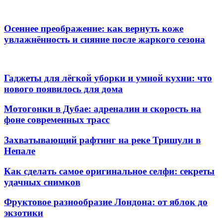
Осеннее преображение: как вернуть коже
увлажнённость и сияние после жаркого сезона
Гаджеты для лёгкой уборки и умной кухни: что
нового появилось для дома
Мотогонки в Дубае: адреналин и скорость на
фоне современных трасс
Захватывающий рафтинг на реке Тришули в
Непале
Как сделать самое оригинальное селфи: секреты
удачных снимков
Фруктовое разнообразие Лондона: от яблок до
экзотики