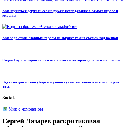
Как научиться держать себя в руках: исследование о самоконтроле и
эмоциях
Как вода стала главным героем на экране: тайны съёмок под волной
Сидни Тоул: история силы и искренности, которой делились миллионы
Гаджеты для лёгкой уборки и умной кухни: что нового появилось для
дома
Socials
Мир с чемоданом
Сергей Лазарев раскритиковал