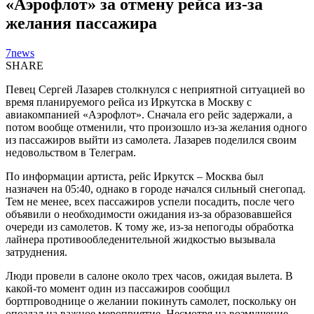
«Аэрофлот» за отмену рейса из-за
желания пассажира
7news
SHARE
Певец Сергей Лазарев столкнулся с неприятной ситуацией во
время планируемого рейса из Иркутска в Москву с
авиакомпанией «Аэрофлот». Сначала его рейс задержали, а
потом вообще отменили, что произошло из-за желания одного
из пассажиров выйти из самолета. Лазарев поделился своим
недовольством в Телеграм.
По информации артиста, рейс Иркутск – Москва был
назначен на 05:40, однако в городе начался сильный снегопад.
Тем не менее, всех пассажиров успели посадить, после чего
объявили о необходимости ожидания из-за образовавшейся
очереди из самолетов. К тому же, из-за непогоды обработка
лайнера противообледенительной жидкостью вызывала
затруднения.
Люди провели в салоне около трех часов, ожидая вылета. В
какой-то момент один из пассажиров сообщил
бортпроводнице о желании покинуть самолет, поскольку он
опоздал на важное мероприятие. Несмотря на возмущение