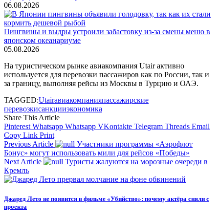
06.08.2026
Пингвины и выдры устроили забастовку из-за смены меню в
японском океанариуме
05.08.2026
На туристическом рынке авиакомпания Utair активно
используется для перевозки пассажиров как по России, так и
за границу, выполняя рейсы из Москвы в Турцию и ОАЭ.
TAGGED:
Utair
авиакомпания
пассажирские
перевозки
санкции
экономика
Share This Article
Pinterest
Whatsapp
Whatsapp
VKontakte
Telegram
Threads
Email
Copy Link
Print
Previous Article
Участники программы «Аэрофлот
Бонус» могут использовать мили для рейсов «Победы»
Next Article
Туристы жалуются на морозные очереди в
Кремль
Джаред Лето не появится в фильме «Убийство»: почему актёра сняли с
проекта