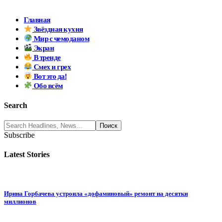
Главная
Звёздная кухня
Мир с чемоданом
Экран
В тренде
Смех и грех
Вот это да!
Обо всём
Search
Subscribe
Latest Stories
Ирина Горбачева устроила «дофаминовый» ремонт на десятки
миллионов