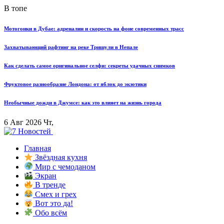
В топе
Мотогонки в Дубае: адреналин и скорость на фоне современных трасс
Захватывающий рафтинг на реке Тришули в Непале
Как сделать самое оригинальное селфи: секреты удачных снимков
Фруктовое разнообразие Лондона: от яблок до экзотики
Необычные дожди в Джумсе: как это влияет на жизнь города
6 Авг 2026 Чт,
Главная
Звёздная кухня
Мир с чемоданом
Экран
В тренде
Смех и грех
Вот это да!
Обо всём