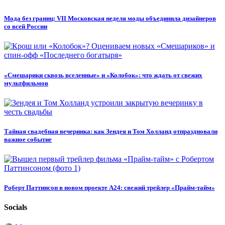
Мода без границ: VII Московская неделя моды объединила дизайнеров
со всей России
«Смешарики сквозь вселенные» и «Колобок»: что ждать от свежих
мультфильмов
Тайная свадебная вечеринка: как Зендея и Том Холланд отпраздновали
важное событие
Роберт Паттинсон в новом проекте A24: свежий трейлер «Прайм-тайм»
Socials