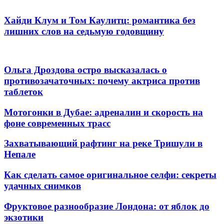
Хайди Клум и Том Каулитц: романтика без
лишних слов на седьмую годовщину
Ольга Дроздова остро высказалась о
противозачаточных: почему актриса против
таблеток
Мотогонки в Дубае: адреналин и скорость на
фоне современных трасс
Захватывающий рафтинг на реке Тришули в
Непале
Как сделать самое оригинальное селфи: секреты
удачных снимков
Фруктовое разнообразие Лондона: от яблок до
экзотики