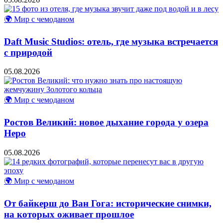
🌍 Мир с чемоданом
Daft Music Studios: отель, где музыка встречается
с природой
05.08.2026
🌍 Мир с чемоданом
Ростов Великий: новое дыхание города у озера
Неро
05.08.2026
🌍 Мир с чемоданом
От байкерш до Ван Гога: исторические снимки,
на которых оживает прошлое