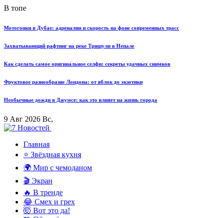
В топе
Мотогонки в Дубае: адреналин и скорость на фоне современных трасс
Захватывающий рафтинг на реке Тришули в Непале
Как сделать самое оригинальное селфи: секреты удачных снимков
Фруктовое разнообразие Лондона: от яблок до экзотики
Необычные дожди в Джумсе: как это влияет на жизнь города
9 Авг 2026 Вс,
Главная
⭐ Звёздная кухня
🌍 Мир с чемоданом
🎬 Экран
🔥 В тренде
😂 Смех и грех
🤯 Вот это да!