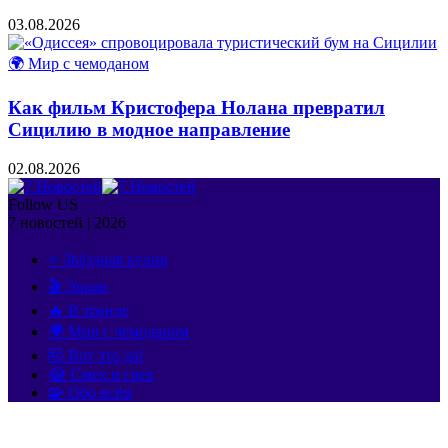
03.08.2026
🌍 Мир с чемоданом
Как фильм Кристофера Нолана превратил
Сицилию в модное направление
02.08.2026
Follow US
7 новостей | 2026
⭐ Звёздная кухня
🎬 Экран
🔥 В тренде
🌍 Мир с чемоданом
🤯 Вот это да!
😂 Смех и грех
🧩 Обо всём