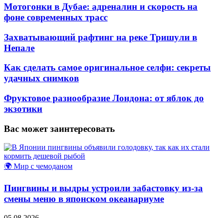
Мотогонки в Дубае: адреналин и скорость на
фоне современных трасс
Захватывающий рафтинг на реке Тришули в
Непале
Как сделать самое оригинальное селфи: секреты
удачных снимков
Фруктовое разнообразие Лондона: от яблок до
экзотики
Вас может заинтересовать
🌍 Мир с чемоданом
Пингвины и выдры устроили забастовку из-за
смены меню в японском океанариуме
05.08.2026