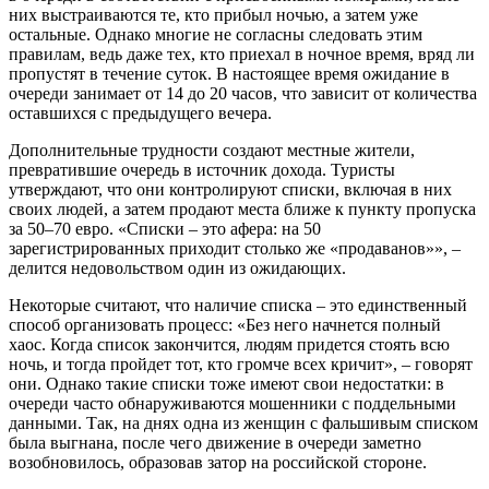
них выстраиваются те, кто прибыл ночью, а затем уже
остальные. Однако многие не согласны следовать этим
правилам, ведь даже тех, кто приехал в ночное время, вряд ли
пропустят в течение суток. В настоящее время ожидание в
очереди занимает от 14 до 20 часов, что зависит от количества
оставшихся с предыдущего вечера.
Дополнительные трудности создают местные жители,
превратившие очередь в источник дохода. Туристы
утверждают, что они контролируют списки, включая в них
своих людей, а затем продают места ближе к пункту пропуска
за 50–70 евро. «Списки – это афера: на 50
зарегистрированных приходит столько же «продаванов»», –
делится недовольством один из ожидающих.
Некоторые считают, что наличие списка – это единственный
способ организовать процесс: «Без него начнется полный
хаос. Когда список закончится, людям придется стоять всю
ночь, и тогда пройдет тот, кто громче всех кричит», – говорят
они. Однако такие списки тоже имеют свои недостатки: в
очереди часто обнаруживаются мошенники с поддельными
данными. Так, на днях одна из женщин с фальшивым списком
была выгнана, после чего движение в очереди заметно
возобновилось, образовав затор на российской стороне.