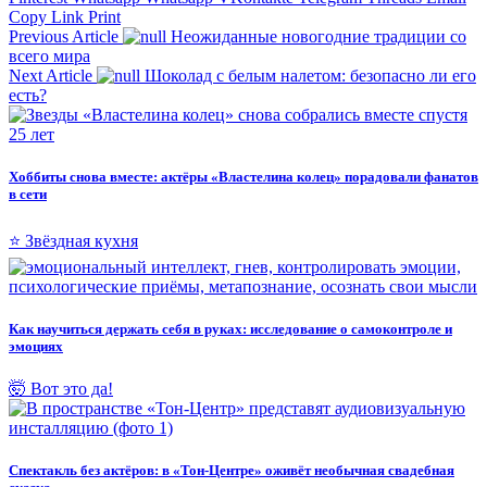
Copy Link
Print
Previous Article
Неожиданные новогодние традиции со
всего мира
Next Article
Шоколад с белым налетом: безопасно ли его
есть?
Хоббиты снова вместе: актёры «Властелина колец» порадовали фанатов
в сети
⭐ Звёздная кухня
Как научиться держать себя в руках: исследование о самоконтроле и
эмоциях
🤯 Вот это да!
Спектакль без актёров: в «Тон-Центре» оживёт необычная свадебная