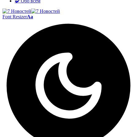
🧩 Обо всём
Font Resizer
Aa