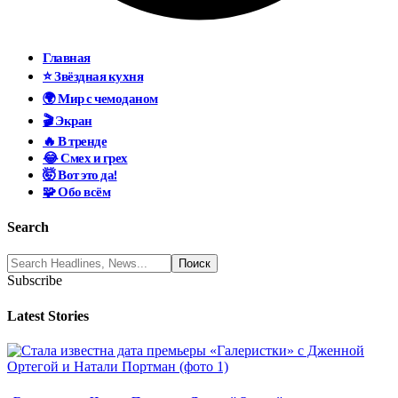
Главная
⭐ Звёздная кухня
🌍 Мир с чемоданом
🎬 Экран
🔥 В тренде
😂 Смех и грех
🤯 Вот это да!
🧩 Обо всём
Search
Subscribe
Latest Stories