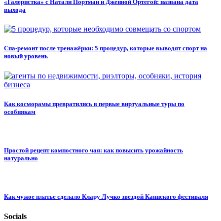
«Галеристка» с Натали Портман и Дженной Ортегой: названа дата
выхода
Спа-ремонт после тренажёрки: 5 процедур, которые выводят спорт на
новый уровень
Как косморамы превратились в первые виртуальные туры по
особнякам
Простой рецепт компостного чая: как повысить урожайность
натурально
Как чужое платье сделало Клару Лучко звездой Каннского фестиваля
Socials