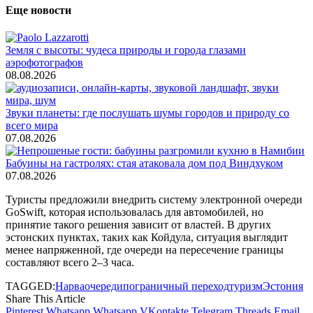
Еще новости
Земля с высоты: чудеса природы и города глазами
аэрофотографов
08.08.2026
Звуки планеты: где послушать шумы городов и природу со
всего мира
07.08.2026
Бабуины на гастролях: стая атаковала дом под Виндхуком
07.08.2026
Туристы предложили внедрить систему электронной очереди
GoSwift, которая использовалась для автомобилей, но
принятие такого решения зависит от властей. В других
эстонских пунктах, таких как Койдула, ситуация выглядит
менее напряженной, где очереди на пересечение границы
составляют всего 2–3 часа.
TAGGED:
Нарва
очереди
пограничный переход
туризм
Эстония
Share This Article
Pinterest
Whatsapp
Whatsapp
VKontakte
Telegram
Threads
Email