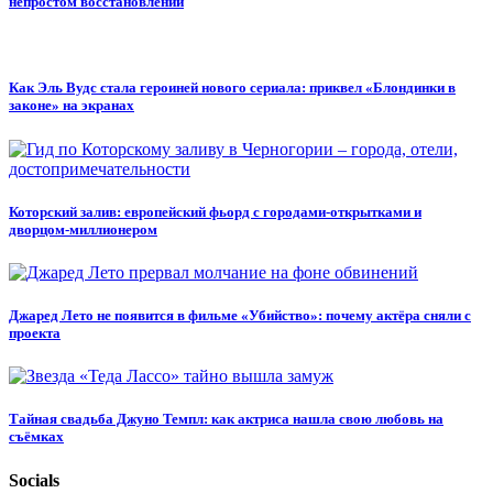
непростом восстановлении
Как Эль Вудс стала героиней нового сериала: приквел «Блондинки в
законе» на экранах
Которский залив: европейский фьорд с городами-открытками и
дворцом-миллионером
Джаред Лето не появится в фильме «Убийство»: почему актёра сняли с
проекта
Тайная свадьба Джуно Темпл: как актриса нашла свою любовь на
съёмках
Socials