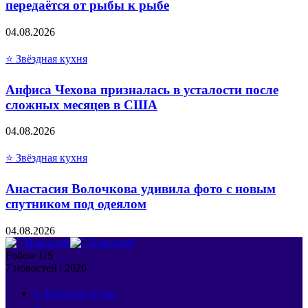
передаётся от рыбы к рыбе
04.08.2026
⭐ Звёздная кухня
Анфиса Чехова призналась в усталости после
сложных месяцев в США
04.08.2026
⭐ Звёздная кухня
Анастасия Волочкова удивила фото с новым
спутником под одеялом
04.08.2026
Follow US
7 новостей | 2026
⭐ Звёздная кухня