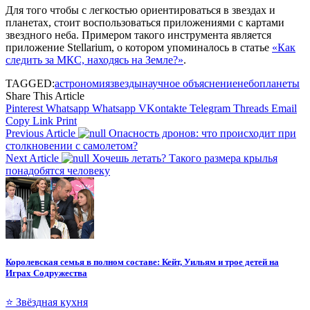
Для того чтобы с легкостью ориентироваться в звездах и
планетах, стоит воспользоваться приложениями с картами
звездного неба. Примером такого инструмента является
приложение Stellarium, о котором упоминалось в статье
«Как
следить за МКС, находясь на Земле?»
.
TAGGED:
астрономия
звезды
научное объяснение
небо
планеты
Share This Article
Pinterest
Whatsapp
Whatsapp
VKontakte
Telegram
Threads
Email
Copy Link
Print
Previous Article
Опасность дронов: что происходит при
столкновении с самолетом?
Next Article
Хочешь летать? Такого размера крылья
понадобятся человеку
Королевская семья в полном составе: Кейт, Уильям и трое детей на
Играх Содружества
⭐ Звёздная кухня