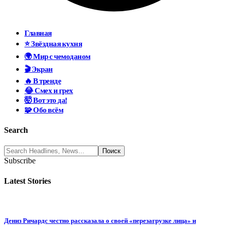
Главная
⭐ Звёздная кухня
🌍 Мир с чемоданом
🎬 Экран
🔥 В тренде
😂 Смех и грех
🤯 Вот это да!
🧩 Обо всём
Search
Subscribe
Latest Stories
Дениз Ричардс честно рассказала о своей «перезагрузке лица» и