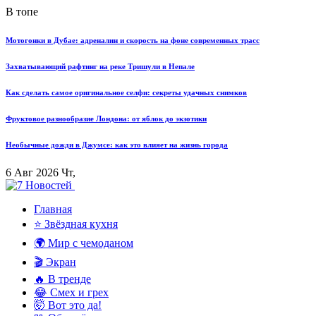
В топе
Мотогонки в Дубае: адреналин и скорость на фоне современных трасс
Захватывающий рафтинг на реке Тришули в Непале
Как сделать самое оригинальное селфи: секреты удачных снимков
Фруктовое разнообразие Лондона: от яблок до экзотики
Необычные дожди в Джумсе: как это влияет на жизнь города
6 Авг 2026 Чт,
Главная
⭐ Звёздная кухня
🌍 Мир с чемоданом
🎬 Экран
🔥 В тренде
😂 Смех и грех
🤯 Вот это да!