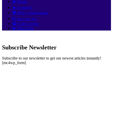
🎬 Экран
🔥 В тренде
🌍 Мир с чемоданом
🤯 Вот это да!
😂 Смех и грех
🧩 Обо всём
Subscribe Newsletter
Subscribe to our newsletter to get our newest articles instantly!
[mc4wp_form]