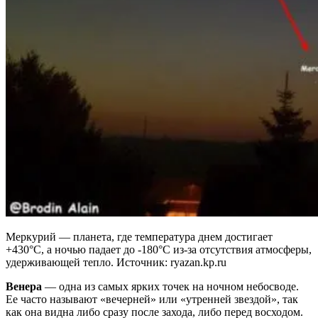
Меркурий — планета, где температура днем достигает
+430°C, а ночью падает до -180°C из-за отсутствия атмосферы,
удерживающей тепло. Источник: ryazan.kp.ru
Венера
— одна из самых ярких точек на ночном небосводе.
Ее часто называют «вечерней» или «утренней звездой», так
как она видна либо сразу после захода, либо перед восходом.