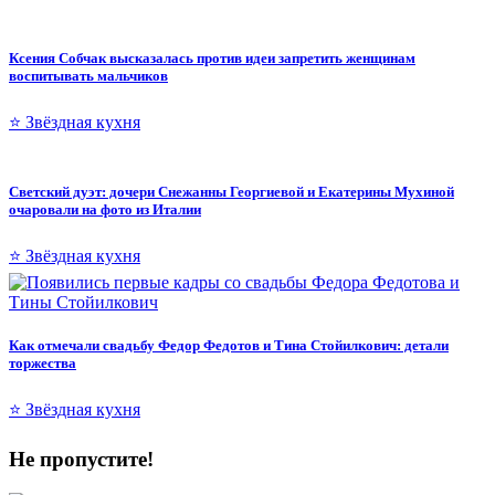
Ксения Собчак высказалась против идеи запретить женщинам
воспитывать мальчиков
⭐ Звёздная кухня
Светский дуэт: дочери Снежанны Георгиевой и Екатерины Мухиной
очаровали на фото из Италии
⭐ Звёздная кухня
Как отмечали свадьбу Федор Федотов и Тина Стойилкович: детали
торжества
⭐ Звёздная кухня
Не пропустите!