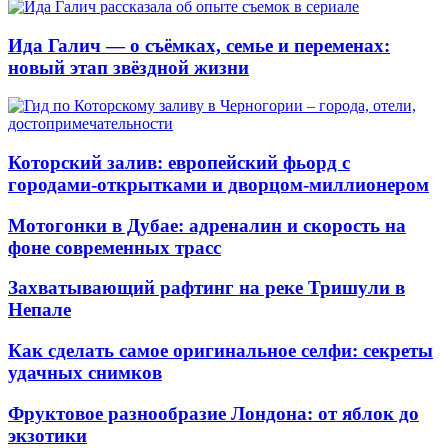
Ида Галич — о съёмках, семье и переменах:
новый этап звёздной жизни
Которский залив: европейский фьорд с
городами-открытками и дворцом-миллионером
Мотогонки в Дубае: адреналин и скорость на
фоне современных трасс
Захватывающий рафтинг на реке Тришули в
Непале
Как сделать самое оригинальное селфи: секреты
удачных снимков
Фруктовое разнообразие Лондона: от яблок до
экзотики