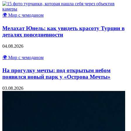
🌍 Мир с чемоданом
Мелахат Юнель: как увидеть красоту Турции в
деталях повседневности
04.08.2026
🌍 Мир с чемоданом
На прогулку мечты: под открытым небом
появился новый парк у «Острова Мечты»
03.08.2026