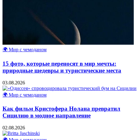
🌍 Мир с чемоданом
15 фото, которые переносят в мир мечты:
природные шедевры и туристические места
03.08.2026
🌍 Мир с чемоданом
Как фильм Кристофера Нолана превратил
Сицилию в модное направление
02.08.2026
🌍 Мир с чемоданом