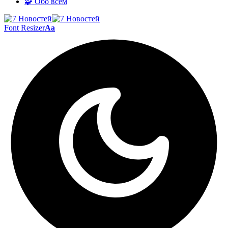
🧩 Обо всём
Font Resizer
Aa