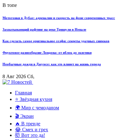
В топе
Мотогонки в Дубае: адреналин и скорость на фоне современных трасс
Захватывающий рафтинг на реке Тришули в Непале
Как сделать самое оригинальное селфи: секреты удачных снимков
Фруктовое разнообразие Лондона: от яблок до экзотики
Необычные дожди в Джумсе: как это влияет на жизнь города
8 Авг 2026 Сб,
Главная
⭐ Звёздная кухня
🌍 Мир с чемоданом
🎬 Экран
🔥 В тренде
😂 Смех и грех
🤯 Вот это да!