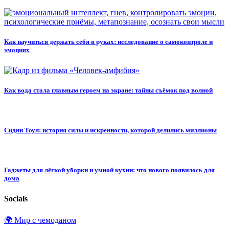
Как научиться держать себя в руках: исследование о самоконтроле и
эмоциях
Как вода стала главным героем на экране: тайны съёмок под волной
Сидни Тоул: история силы и искренности, которой делились миллионы
Гаджеты для лёгкой уборки и умной кухни: что нового появилось для
дома
Socials
🌍 Мир с чемоданом