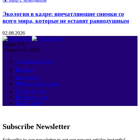
Экология в кадре: впечатляющие снимки со
всего мира, которые не оставят равнодушным
02.08.2026
Follow US
7 новостей | 2026
⭐ Звёздная кухня
🎬 Экран
🔥 В тренде
🌍 Мир с чемоданом
🤯 Вот это да!
😂 Смех и грех
🧩 Обо всём
Subscribe Newsletter
Subscribe to our newsletter to get our newest articles instantly!