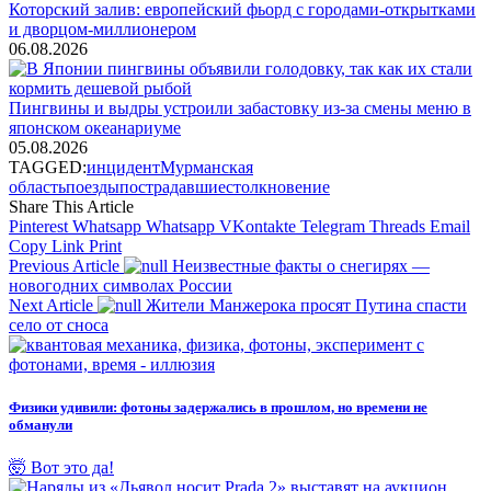
Которский залив: европейский фьорд с городами-открытками
и дворцом-миллионером
06.08.2026
Пингвины и выдры устроили забастовку из-за смены меню в
японском океанариуме
05.08.2026
TAGGED:
инцидент
Мурманская
область
поезды
пострадавшие
столкновение
Share This Article
Pinterest
Whatsapp
Whatsapp
VKontakte
Telegram
Threads
Email
Copy Link
Print
Previous Article
Неизвестные факты о снегирях —
новогодних символах России
Next Article
Жители Манжерока просят Путина спасти
село от сноса
Физики удивили: фотоны задержались в прошлом, но времени не
обманули
🤯 Вот это да!