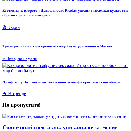
Костюмы из второго «Дьявол носит Prada» уходят с молотка: культовые
образы героинь на аукционе
🎬 Экран
Три пары собак отпраздновали свадебную церемонию в Москве
⭐ Звёздная кухня
Лимфотонус без массажа: как оживить лимфу простыми способами
🔥 В тренде
Не пропустите!
Солнечный спектакль: уникальное затмение