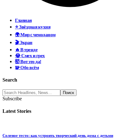
Главная
⭐ Звёздная кухня
🌍 Мир с чемоданом
🎬 Экран
🔥 В тренде
😂 Смех и грех
🤯 Вот это да!
🧩 Обо всём
Search
Subscribe
Latest Stories
Соленое тесто: как устроить творческий день дома с детьми