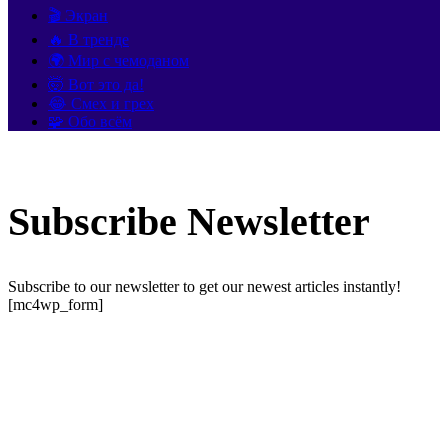
🎬 Экран
🔥 В тренде
🌍 Мир с чемоданом
🤯 Вот это да!
😂 Смех и грех
🧩 Обо всём
Subscribe Newsletter
Subscribe to our newsletter to get our newest articles instantly!
[mc4wp_form]