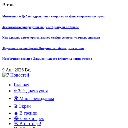
В топе
Мотогонки в Дубае: адреналин и скорость на фоне современных трасс
Захватывающий рафтинг на реке Тришули в Непале
Как сделать самое оригинальное селфи: секреты удачных снимков
Фруктовое разнообразие Лондона: от яблок до экзотики
Необычные дожди в Джумсе: как это влияет на жизнь города
9 Авг 2026 Вс,
Главная
⭐ Звёздная кухня
🌍 Мир с чемоданом
🎬 Экран
🔥 В тренде
😂 Смех и грех
🤯 Вот это да!