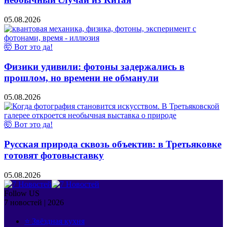
05.08.2026
🤯 Вот это да!
Физики удивили: фотоны задержались в
прошлом, но времени не обманули
05.08.2026
🤯 Вот это да!
Русская природа сквозь объектив: в Третьяковке
готовят фотовыставку
05.08.2026
Follow US
7 новостей | 2026
⭐ Звёздная кухня