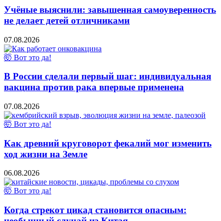
Учёные выяснили: завышенная самоуверенность
не делает детей отличниками
07.08.2026
🤯 Вот это да!
В России сделали первый шаг: индивидуальная
вакцина против рака впервые применена
07.08.2026
🤯 Вот это да!
Как древний круговорот фекалий мог изменить
ход жизни на Земле
06.08.2026
🤯 Вот это да!
Когда стрекот цикад становится опасным:
необычный случай из Китая