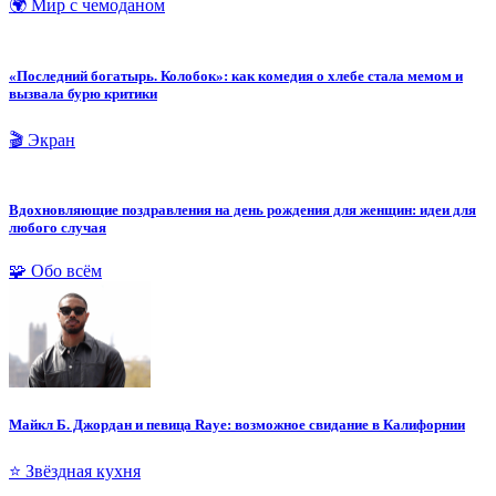
🌍 Мир с чемоданом
«Последний богатырь. Колобок»: как комедия о хлебе стала мемом и
вызвала бурю критики
🎬 Экран
Вдохновляющие поздравления на день рождения для женщин: идеи для
любого случая
🧩 Обо всём
Майкл Б. Джордан и певица Raye: возможное свидание в Калифорнии
⭐ Звёздная кухня