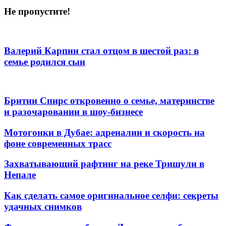
Не пропустите!
Валерий Карпин стал отцом в шестой раз: в
семье родился сын
Бритни Спирс откровенно о семье, материнстве
и разочаровании в шоу-бизнесе
Мотогонки в Дубае: адреналин и скорость на
фоне современных трасс
Захватывающий рафтинг на реке Тришули в
Непале
Как сделать самое оригинальное селфи: секреты
удачных снимков