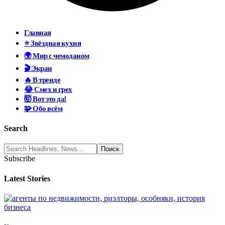
Главная
⭐ Звёздная кухня
🌍 Мир с чемоданом
🎬 Экран
🔥 В тренде
😂 Смех и грех
🤯 Вот это да!
🧩 Обо всём
Search
Subscribe
Latest Stories