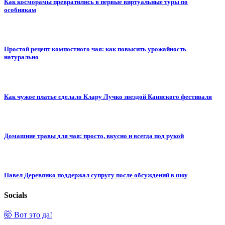
Как косморамы превратились в первые виртуальные туры по
особнякам
Простой рецепт компостного чая: как повысить урожайность
натурально
Как чужое платье сделало Клару Лучко звездой Каннского фестиваля
Домашние травы для чая: просто, вкусно и всегда под рукой
Павел Деревянко поддержал супругу после обсуждений в шоу
Socials
🤯 Вот это да!