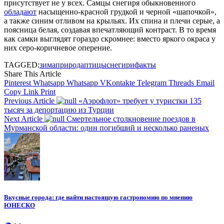
присутствует не у всех. Самцы снегиря обыкновенного
обладают
насыщенно-красной грудкой и черной «шапочкой»,
а также синим отливом на крыльях. Их спина и плечи серые, а
поясница белая, создавая впечатляющий контраст. В то время
как самки выглядят гораздо скромнее: вместо яркого окраса у
них серо-коричневое оперение.
TAGGED:
зима
природа
птицы
снегири
факты
Share This Article
Pinterest
Whatsapp
Whatsapp
VKontakte
Telegram
Threads
Email
Copy Link
Print
Previous Article
«Аэрофлот» требует у туристки 135
тысяч за депортацию из Турции
Next Article
Смертельное столкновение поездов в
Мурманской области: один погибший и несколько раненых
Вкусные города: где найти настоящую гастрономию по мнению
ЮНЕСКО