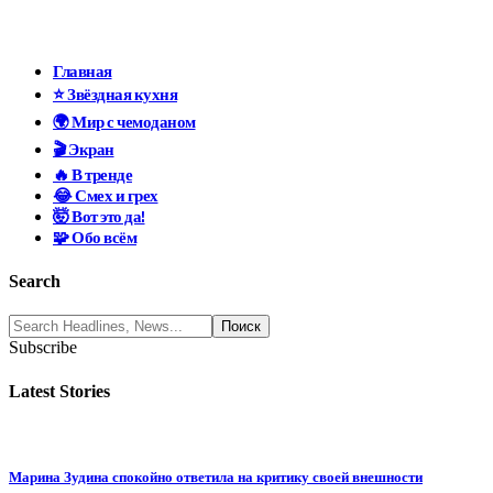
Главная
⭐ Звёздная кухня
🌍 Мир с чемоданом
🎬 Экран
🔥 В тренде
😂 Смех и грех
🤯 Вот это да!
🧩 Обо всём
Search
Subscribe
Latest Stories
Марина Зудина спокойно ответила на критику своей внешности