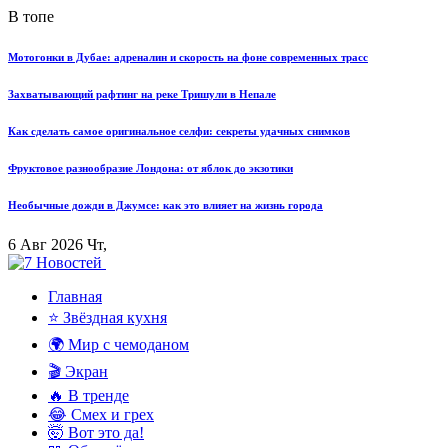
В топе
Мотогонки в Дубае: адреналин и скорость на фоне современных трасс
Захватывающий рафтинг на реке Тришули в Непале
Как сделать самое оригинальное селфи: секреты удачных снимков
Фруктовое разнообразие Лондона: от яблок до экзотики
Необычные дожди в Джумсе: как это влияет на жизнь города
6 Авг 2026 Чт,
Главная
⭐ Звёздная кухня
🌍 Мир с чемоданом
🎬 Экран
🔥 В тренде
😂 Смех и грех
🤯 Вот это да!