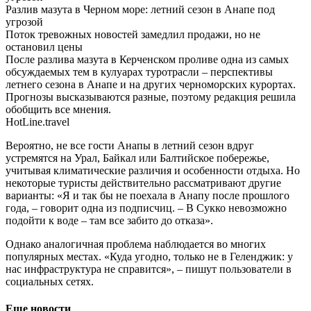
Разлив мазута в Черном море: летний сезон в Анапе под
угрозой
Поток тревожных новостей замедлил продажи, но не
остановил цены
После разлива мазута в Керченском проливе одна из самых
обсуждаемых тем в кулуарах туротрасли – перспективы
летнего сезона в Анапе и на других черноморских курортах.
Прогнозы высказываются разные, поэтому редакция решила
обобщить все мнения.
HotLine.travel
Вероятно, не все гости Анапы в летний сезон вдруг
устремятся на Урал, Байкал или Балтийское побережье,
учитывая климатические различия и особенности отдыха. Но
некоторые туристы действительно рассматривают другие
варианты: «Я и так бы не поехала в Анапу после прошлого
года, – говорит одна из подписчиц. – В Сукко невозможно
подойти к воде – там все забито до отказа».
Однако аналогичная проблема наблюдается во многих
популярных местах. «Куда угодно, только не в Геленджик: у
нас инфраструктура не справится», – пишут пользователи в
социальных сетях.
Еще новости