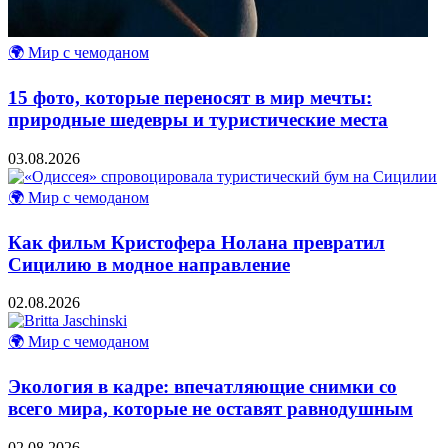
🌍 Мир с чемоданом
15 фото, которые переносят в мир мечты:
природные шедевры и туристические места
03.08.2026
🌍 Мир с чемоданом
Как фильм Кристофера Нолана превратил
Сицилию в модное направление
02.08.2026
🌍 Мир с чемоданом
Экология в кадре: впечатляющие снимки со
всего мира, которые не оставят равнодушным
02.08.2026