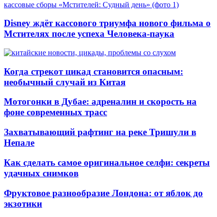
Disney ждёт кассового триумфа нового фильма о
Мстителях после успеха Человека-паука
Когда стрекот цикад становится опасным:
необычный случай из Китая
Мотогонки в Дубае: адреналин и скорость на
фоне современных трасс
Захватывающий рафтинг на реке Тришули в
Непале
Как сделать самое оригинальное селфи: секреты
удачных снимков
Фруктовое разнообразие Лондона: от яблок до
экзотики