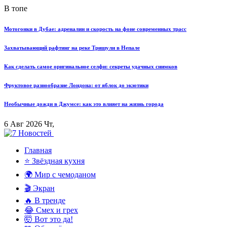
В топе
Мотогонки в Дубае: адреналин и скорость на фоне современных трасс
Захватывающий рафтинг на реке Тришули в Непале
Как сделать самое оригинальное селфи: секреты удачных снимков
Фруктовое разнообразие Лондона: от яблок до экзотики
Необычные дожди в Джумсе: как это влияет на жизнь города
6 Авг 2026 Чт,
Главная
⭐ Звёздная кухня
🌍 Мир с чемоданом
🎬 Экран
🔥 В тренде
😂 Смех и грех
🤯 Вот это да!