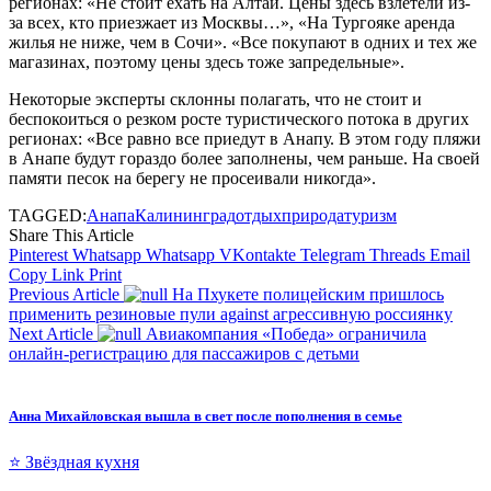
регионах: «Не стоит ехать на Алтай. Цены здесь взлетели из-
за всех, кто приезжает из Москвы…», «На Тургояке аренда
жилья не ниже, чем в Сочи». «Все покупают в одних и тех же
магазинах, поэтому цены здесь тоже запредельные».
Некоторые эксперты склонны полагать, что не стоит и
беспокоиться о резком росте туристического потока в других
регионах: «Все равно все приедут в Анапу. В этом году пляжи
в Анапе будут гораздо более заполнены, чем раньше. На своей
памяти песок на берегу не просеивали никогда».
TAGGED:
Анапа
Калининград
отдых
природа
туризм
Share This Article
Pinterest
Whatsapp
Whatsapp
VKontakte
Telegram
Threads
Email
Copy Link
Print
Previous Article
На Пхукете полицейским пришлось
применить резиновые пули against агрессивную россиянку
Next Article
Авиакомпания «Победа» ограничила
онлайн-регистрацию для пассажиров с детьми
Анна Михайловская вышла в свет после пополнения в семье
⭐ Звёздная кухня