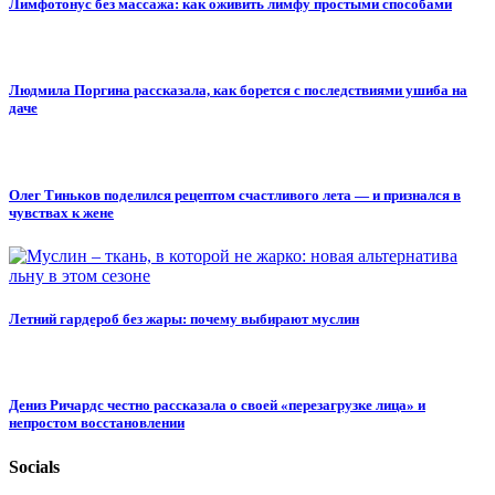
Лимфотонус без массажа: как оживить лимфу простыми способами
Людмила Поргина рассказала, как борется с последствиями ушиба на
даче
Олег Тиньков поделился рецептом счастливого лета — и признался в
чувствах к жене
Летний гардероб без жары: почему выбирают муслин
Дениз Ричардс честно рассказала о своей «перезагрузке лица» и
непростом восстановлении
Socials