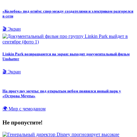
«Колобок» под огнём: спор между создателями и электриком разгорелся
в сети
🎬 Экран
Linkin Park возвращаются на экран: выходит документальный фильм
Unshatter
🎬 Экран
На прогулку мечты: под открытым небом появился новый парк у
«Острова Мечты»
🌍 Мир с чемоданом
Не пропустите!