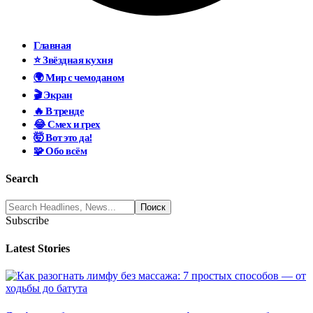
Главная
⭐ Звёздная кухня
🌍 Мир с чемоданом
🎬 Экран
🔥 В тренде
😂 Смех и грех
🤯 Вот это да!
🧩 Обо всём
Search
Subscribe
Latest Stories