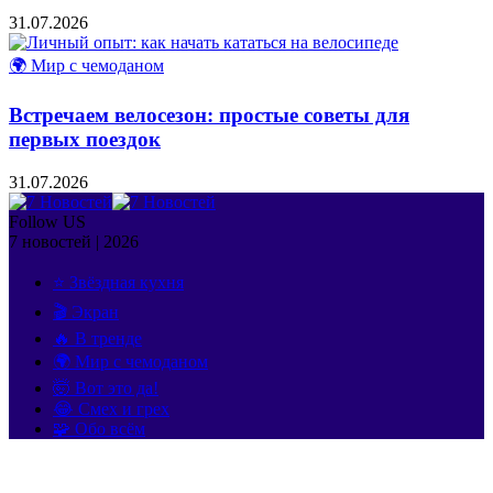
31.07.2026
🌍 Мир с чемоданом
Встречаем велосезон: простые советы для
первых поездок
31.07.2026
Follow US
7 новостей | 2026
⭐ Звёздная кухня
🎬 Экран
🔥 В тренде
🌍 Мир с чемоданом
🤯 Вот это да!
😂 Смех и грех
🧩 Обо всём