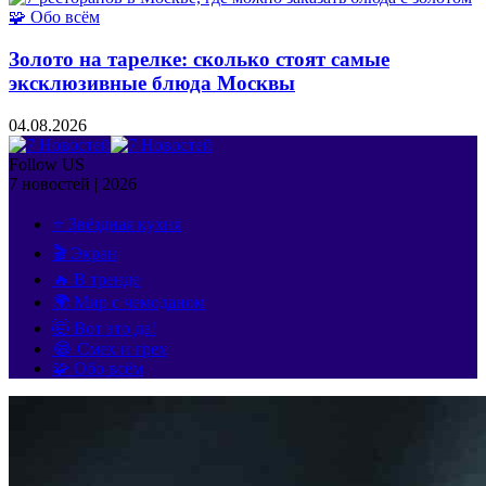
🧩 Обо всём
Золото на тарелке: сколько стоят самые
эксклюзивные блюда Москвы
04.08.2026
Follow US
7 новостей | 2026
⭐ Звёздная кухня
🎬 Экран
🔥 В тренде
🌍 Мир с чемоданом
🤯 Вот это да!
😂 Смех и грех
🧩 Обо всём