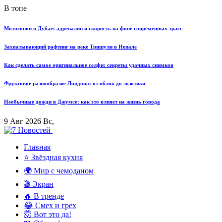
В топе
Мотогонки в Дубае: адреналин и скорость на фоне современных трасс
Захватывающий рафтинг на реке Тришули в Непале
Как сделать самое оригинальное селфи: секреты удачных снимков
Фруктовое разнообразие Лондона: от яблок до экзотики
Необычные дожди в Джумсе: как это влияет на жизнь города
9 Авг 2026 Вс,
Главная
⭐ Звёздная кухня
🌍 Мир с чемоданом
🎬 Экран
🔥 В тренде
😂 Смех и грех
🤯 Вот это да!