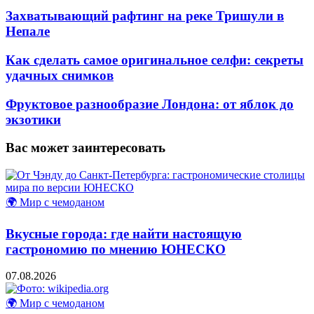
Захватывающий рафтинг на реке Тришули в
Непале
Как сделать самое оригинальное селфи: секреты
удачных снимков
Фруктовое разнообразие Лондона: от яблок до
экзотики
Вас может заинтересовать
🌍 Мир с чемоданом
Вкусные города: где найти настоящую
гастрономию по мнению ЮНЕСКО
07.08.2026
🌍 Мир с чемоданом