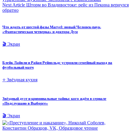
Next Article
Шторм во Владивостоке: рейс из Пекина вернулся
обратно
Что ждать от шестой фазы Marvel: новый Человек-паук,
«Фантастическая четверка» и доктора Дум
🎬 Экран
Блейк Лайвли и Райан Рейнольдс устроили семейный выход на
футбольный матч
⭐ Звёздная кухня
Звёздный дуэт и криминальные тайны: кого ждём в сериале
«Подслушано в Выборге»
🎬 Экран