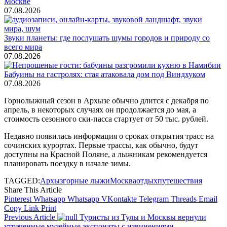
Москве
07.08.2026
Звуки планеты: где послушать шумы городов и природу со
всего мира
07.08.2026
Бабуины на гастролях: стая атаковала дом под Виндхуком
07.08.2026
Горнолыжный сезон в Архызе обычно длится с декабря по
апрель, в некоторых случаях он продолжается до мая, а
стоимость сезонного ски-пасса стартует от 50 тыс. рублей.
Недавно появилась информация о сроках открытия трасс на
сочинских курортах. Первые трассы, как обычно, будут
доступны на Красной Поляне, а лыжникам рекомендуется
планировать поездку в начале зимы.
TAGGED:
Архыз
горные лыжи
Москва
отдых
путешествия
Share This Article
Pinterest
Whatsapp
Whatsapp
VKontakte
Telegram
Threads
Email
Copy Link
Print
Previous Article
Туристы из Тулы и Москвы вернули
утраченные музейные экспонаты с извинениями