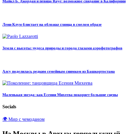
Майкл Б. Джордан и певица Raye: возможное свидание в Калифорнии
Лени Клум блистает на обложке глянца в смелом образе
Земля с высоты: чудеса природы и города глазами аэрофотографов
Алсу поделилась редким семейным снимком из Башкортостана
Маленькая звезда: как Есения Михеева покоряет большие сцены
Socials
🌍 Мир с чемоданом
Из Москвы в Архыз: горнолыжный