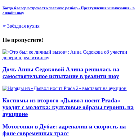
Когда блогер встречает классика: разбор «Преступления и наказания» в
онлайн-шоу
⭐ Звёздная кухня
Не пропустите!
Дочь Анны Седоковой Алина решилась на
самостоятельное испытание в реалити-шоу
Костюмы из второго «Дьявол носит Prada»
уходят с молотка: культовые образы героинь на
аукционе
Мотогонки в Дубае: адреналин и скорость на
фоне современных трасс