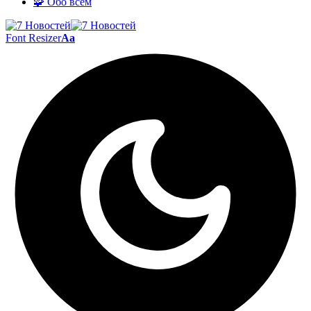
🧩 Обо всём
Font Resizer
Aa