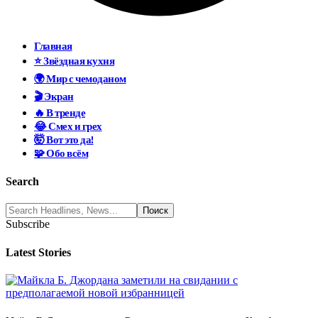
Главная
⭐ Звёздная кухня
🌍 Мир с чемоданом
🎬 Экран
🔥 В тренде
😂 Смех и грех
🤯 Вот это да!
🧩 Обо всём
Search
Subscribe
Latest Stories