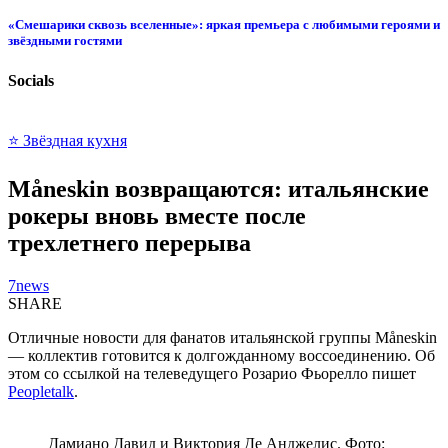
«Смешарики сквозь вселенные»: яркая премьера с любимыми героями и
звёздными гостями
Socials
⭐ Звёздная кухня
Måneskin возвращаются: итальянские
рокеры вновь вместе после
трехлетнего перерыва
7news
SHARE
Отличные новости для фанатов итальянской группы Måneskin
— коллектив готовится к долгожданному воссоединению. Об
этом со ссылкой на телеведущего Розарио Фьорелло пишет
Peopletalk
.
Дамиано Давид и Виктория Де Анджелис. Фото: