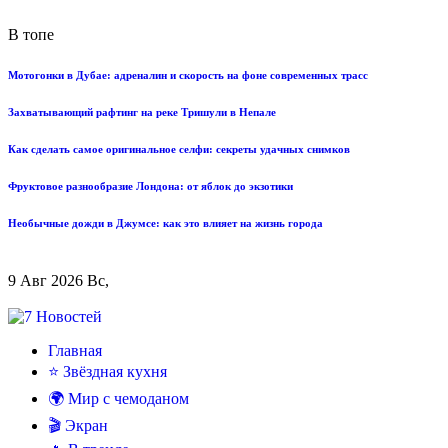
В топе
Мотогонки в Дубае: адреналин и скорость на фоне современных трасс
Захватывающий рафтинг на реке Тришули в Непале
Как сделать самое оригинальное селфи: секреты удачных снимков
Фруктовое разнообразие Лондона: от яблок до экзотики
Необычные дожди в Джумсе: как это влияет на жизнь города
9 Авг 2026 Вс,
Главная
⭐ Звёздная кухня
🌍 Мир с чемоданом
🎬 Экран