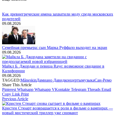
Как древнегреческие имена захватили моду среди московских
родителей
09.08.2026
Семейная премьера: сын Марка Руффало выходит на экран
09.08.2026
Майкл Б. Джордан и певица Raye: возможное свидание в
Калифорнии
09.08.2026
TAGGED:
Måneskin
Дамиано Давид
концерты
музыка
Сан-Ремо
Share This Article
Pinterest
Whatsapp
Whatsapp
VKontakte
Telegram
Threads
Email
Copy Link
Print
Previous Article
Кристен Стюарт возвращается к роли в фильме о вампирах —
новый мистический триллер уже снимают