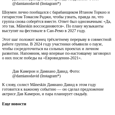
@damianodavid (Instagram*)
Шоумен лично пообщался с барабанщиком Итаном Торкио и
гитаристом Томасом Раджи, чтобы узнать, правда ли, что
группа снова соберётся вместе. Ответ был однозначным: «Да,
это так. Måneskin воссоединяются». По плану музыканты
выступят на фестивале в Сан-Ремо в 2027 году.
Этот шаг положит конец трёхлетнему перерыву в совместной
работе группы. В 2024 году участники объявили о паузе,
чтобы сосредоточиться на сольных проектах и личном
развитии. Напомним, мир впервые по-настоящему заговорил
о них после победы на «Евровидении-2021».
Дав Камерон и Дамиано Давид. Фото:
@damianodavid (Instagram*)
К слову, солист Måneskin Дамиано Давид в этом году
готовится к важному событию — он сделал предложение
актрисе Дав Камерон, и пара планирует свадьбу.
Еще новости