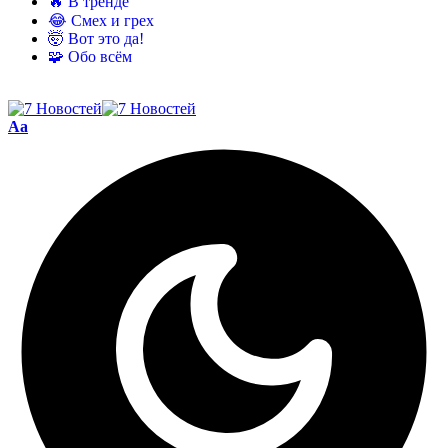
🔥 В тренде
😂 Смех и грех
🤯 Вот это да!
🧩 Обо всём
Aa