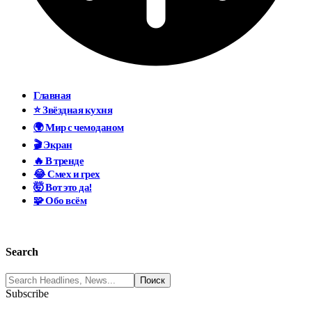
Главная
⭐ Звёздная кухня
🌍 Мир с чемоданом
🎬 Экран
🔥 В тренде
😂 Смех и грех
🤯 Вот это да!
🧩 Обо всём
Search
Subscribe