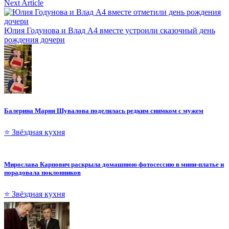
Next Article
Юлия Годунова и Влад А4 вместе устроили сказочный день
рождения дочери
Балерина Мария Шувалова поделилась редким снимком с мужем
⭐ Звёздная кухня
Мирослава Карпович раскрыла домашнюю фотосессию в мини-платье и
порадовала поклонников
⭐ Звёздная кухня