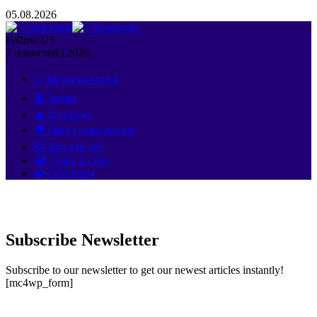
05.08.2026
Follow US
7 новостей | 2026
⭐ Звёздная кухня
🎬 Экран
🔥 В тренде
🌍 Мир с чемоданом
🤯 Вот это да!
😂 Смех и грех
🧩 Обо всём
Subscribe Newsletter
Subscribe to our newsletter to get our newest articles instantly!
[mc4wp_form]