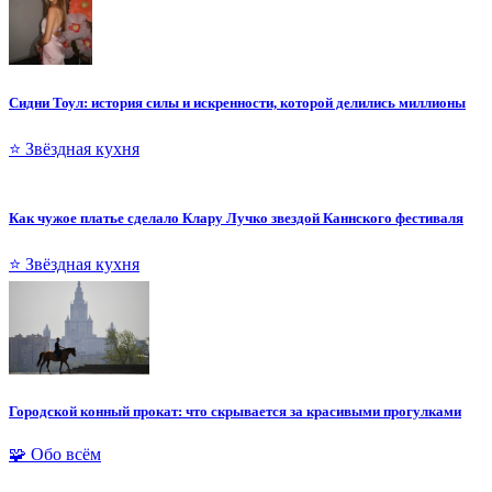
Сидни Тоул: история силы и искренности, которой делились миллионы
⭐ Звёздная кухня
Как чужое платье сделало Клару Лучко звездой Каннского фестиваля
⭐ Звёздная кухня
Городской конный прокат: что скрывается за красивыми прогулками
🧩 Обо всём