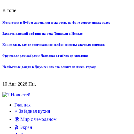
В топе
Мотогонки в Дубае: адреналин и скорость на фоне современных трасс
Захватывающий рафтинг на реке Тришули в Непале
Как сделать самое оригинальное селфи: секреты удачных снимков
Фруктовое разнообразие Лондона: от яблок до экзотики
Необычные дожди в Джумсе: как это влияет на жизнь города
10 Авг 2026 Пн,
Главная
⭐ Звёздная кухня
🌍 Мир с чемоданом
🎬 Экран