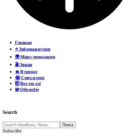
Главная
⭐ Звёздная кухня
🌍 Мир с чемоданом
🎬 Экран
🔥 В тренде
😂 Смех и грех
🤯 Вот это да!
🧩 Обо всём
Search
Subscribe