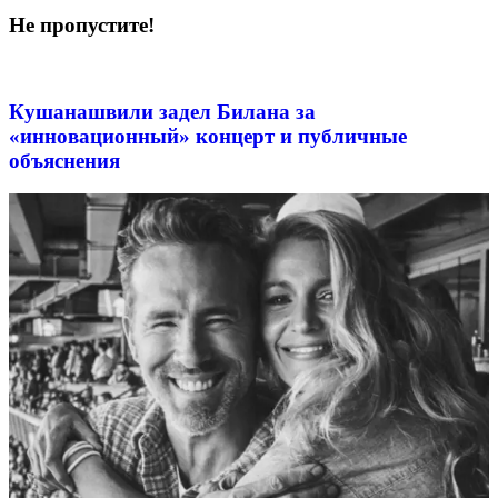
Не пропустите!
Кушанашвили задел Билана за
«инновационный» концерт и публичные
объяснения