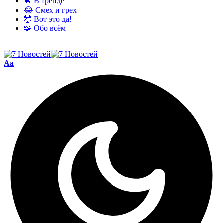
🔥 В тренде
😂 Смех и грех
🤯 Вот это да!
🧩 Обо всём
Aa