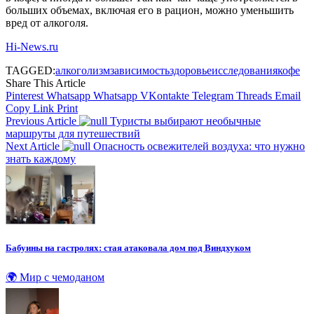
больших объемах, включая его в рацион, можно уменьшить
вред от алкоголя.
Hi-News.ru
TAGGED:
алкоголизм
зависимость
здоровье
исследования
кофе
Share This Article
Pinterest
Whatsapp
Whatsapp
VKontakte
Telegram
Threads
Email
Copy Link
Print
Previous Article
Туристы выбирают необычные
маршруты для путешествий
Next Article
Опасность освежителей воздуха: что нужно
знать каждому
Бабуины на гастролях: стая атаковала дом под Виндхуком
🌍 Мир с чемоданом