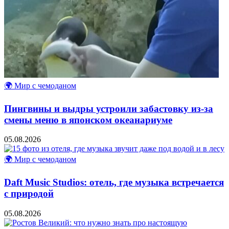
🌍 Мир с чемоданом
Пингвины и выдры устроили забастовку из-за
смены меню в японском океанариуме
05.08.2026
🌍 Мир с чемоданом
Daft Music Studios: отель, где музыка встречается
с природой
05.08.2026