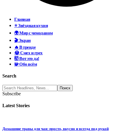
Главная
⭐ Звёздная кухня
🌍 Мир с чемоданом
🎬 Экран
🔥 В тренде
😂 Смех и грех
🤯 Вот это да!
🧩 Обо всём
Search
Subscribe
Latest Stories
Домашние травы для чая: просто, вкусно и всегда под рукой