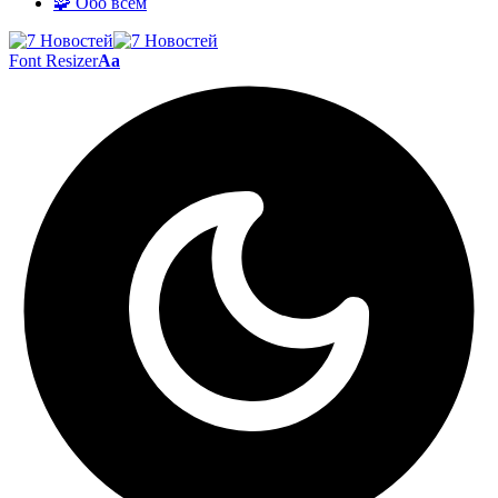
🧩 Обо всём
Font Resizer
Aa