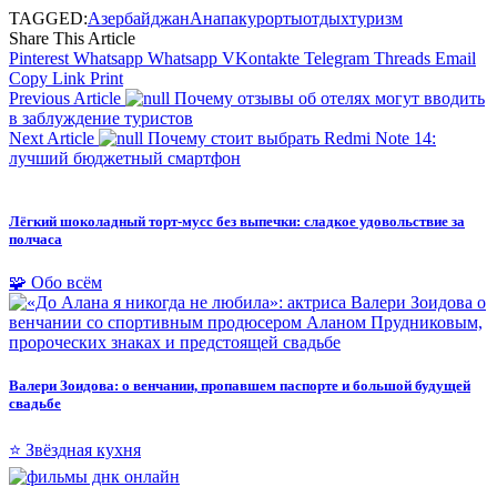
TAGGED:
Азербайджан
Анапа
курорты
отдых
туризм
Share This Article
Pinterest
Whatsapp
Whatsapp
VKontakte
Telegram
Threads
Email
Copy Link
Print
Previous Article
Почему отзывы об отелях могут вводить
в заблуждение туристов
Next Article
Почему стоит выбрать Redmi Note 14:
лучший бюджетный смартфон
Лёгкий шоколадный торт-мусс без выпечки: сладкое удовольствие за
полчаса
🧩 Обо всём
Валери Зоидова: о венчании, пропавшем паспорте и большой будущей
свадьбе
⭐ Звёздная кухня