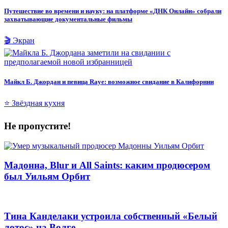
Путешествие во времени и науку: на платформе «ДНК Онлайн» собрали
захватывающие документальные фильмы
🎬 Экран
Майкл Б. Джордан и певица Raye: возможное свидание в Калифорнии
⭐ Звёздная кухня
Не пропустите!
Мадонна, Blur и All Saints: каким продюсером
был Уильям Орбит
Тина Канделаки устроила собственный «Белый
лотос» на Волге