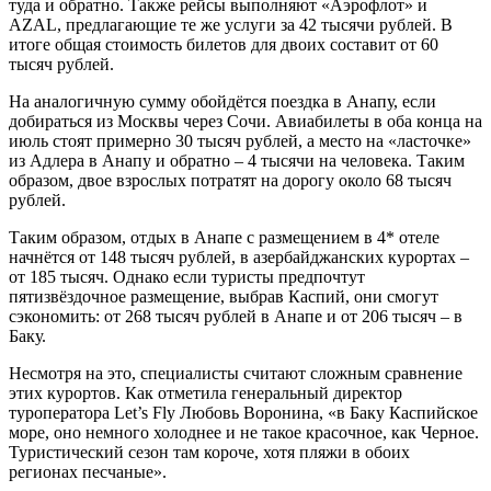
туда и обратно. Также рейсы выполняют «Аэрофлот» и
AZAL, предлагающие те же услуги за 42 тысячи рублей. В
итоге общая стоимость билетов для двоих составит от 60
тысяч рублей.
На аналогичную сумму обойдётся поездка в Анапу, если
добираться из Москвы через Сочи. Авиабилеты в оба конца на
июль стоят примерно 30 тысяч рублей, а место на «ласточке»
из Адлера в Анапу и обратно – 4 тысячи на человека. Таким
образом, двое взрослых потратят на дорогу около 68 тысяч
рублей.
Таким образом, отдых в Анапе с размещением в 4* отеле
начнётся от 148 тысяч рублей, в азербайджанских курортах –
от 185 тысяч. Однако если туристы предпочтут
пятизвёздочное размещение, выбрав Каспий, они смогут
сэкономить: от 268 тысяч рублей в Анапе и от 206 тысяч – в
Баку.
Несмотря на это, специалисты считают сложным сравнение
этих курортов. Как отметила генеральный директор
туроператора Let’s Fly Любовь Воронина, «в Баку Каспийское
море, оно немного холоднее и не такое красочное, как Черное.
Туристический сезон там короче, хотя пляжи в обоих
регионах песчаные».