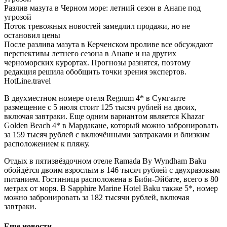
Разлив мазута в Черном море: летний сезон в Анапе под
угрозой
Поток тревожных новостей замедлил продажи, но не
остановил цены
После разлива мазута в Керченском проливе все обсуждают
перспективы летнего сезона в Анапе и на других
черноморских курортах. Прогнозы разнятся, поэтому
редакция решила обобщить точки зрения экспертов.
HotLine.travel
В двухместном номере отеля Regnum 4* в Сумгаите
размещение с 5 июля стоит 125 тысяч рублей на двоих,
включая завтраки. Еще одним вариантом является Khazar
Golden Beach 4* в Мардакане, который можно забронировать
за 159 тысяч рублей с включёнными завтраками и близким
расположением к пляжу.
Отдых в пятизвёздочном отеле Ramada By Wyndham Baku
обойдётся двоим взрослым в 146 тысяч рублей с двухразовым
питанием. Гостиница расположена в Биби-Эйбате, всего в 80
метрах от моря. В Sapphire Marine Hotel Baku также 5*, номер
можно забронировать за 182 тысячи рублей, включая
завтраки.
Еще новости