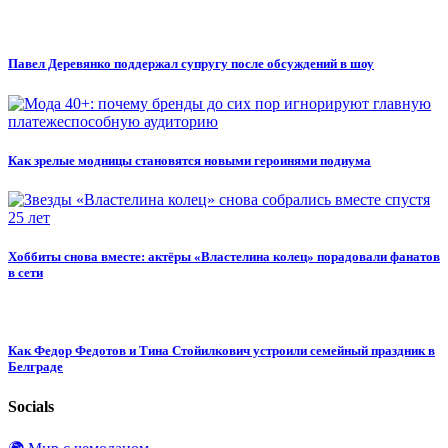
Павел Деревянко поддержал супругу после обсуждений в шоу
Как зрелые модницы становятся новыми героинями подиума
Хоббиты снова вместе: актёры «Властелина колец» порадовали фанатов
в сети
Как Федор Федотов и Тина Стойилкович устроили семейный праздник в
Белграде
Socials