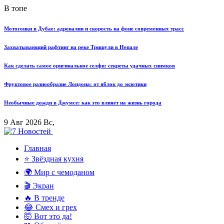
В топе
Мотогонки в Дубае: адреналин и скорость на фоне современных трасс
Захватывающий рафтинг на реке Тришули в Непале
Как сделать самое оригинальное селфи: секреты удачных снимков
Фруктовое разнообразие Лондона: от яблок до экзотики
Необычные дожди в Джумсе: как это влияет на жизнь города
9 Авг 2026 Вс,
Главная
⭐ Звёздная кухня
🌍 Мир с чемоданом
🎬 Экран
🔥 В тренде
😂 Смех и грех
🤯 Вот это да!