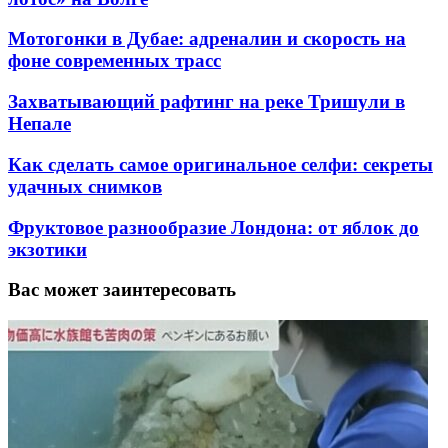
Мотогонки в Дубае: адреналин и скорость на
фоне современных трасс
Захватывающий рафтинг на реке Тришули в
Непале
Как сделать самое оригинальное селфи: секреты
удачных снимков
Фруктовое разнообразие Лондона: от яблок до
экзотики
Вас может заинтересовать