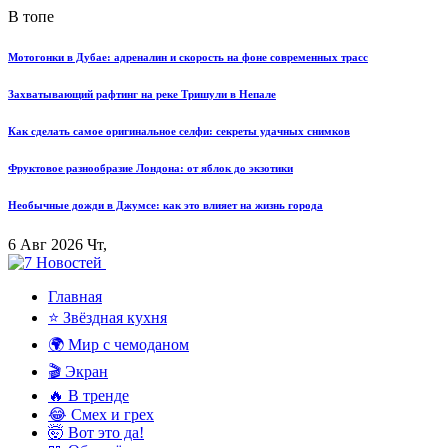
В топе
Мотогонки в Дубае: адреналин и скорость на фоне современных трасс
Захватывающий рафтинг на реке Тришули в Непале
Как сделать самое оригинальное селфи: секреты удачных снимков
Фруктовое разнообразие Лондона: от яблок до экзотики
Необычные дожди в Джумсе: как это влияет на жизнь города
6 Авг 2026 Чт,
Главная
⭐ Звёздная кухня
🌍 Мир с чемоданом
🎬 Экран
🔥 В тренде
😂 Смех и грех
🤯 Вот это да!