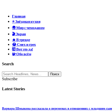
Главная
⭐ Звёздная кухня
🌍 Мир с чемоданом
🎬 Экран
🔥 В тренде
😂 Смех и грех
🤯 Вот это да!
🧩 Обо всём
Search
Subscribe
Latest Stories
Варвара Шмыкова рассказала о переменах в отношениях с младшим сы