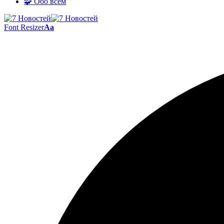
🧩 Обо всём
Font Resizer
Aa