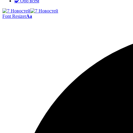
🧩 Обо всём
Font Resizer
Aa