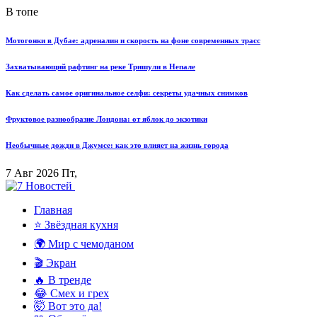
В топе
Мотогонки в Дубае: адреналин и скорость на фоне современных трасс
Захватывающий рафтинг на реке Тришули в Непале
Как сделать самое оригинальное селфи: секреты удачных снимков
Фруктовое разнообразие Лондона: от яблок до экзотики
Необычные дожди в Джумсе: как это влияет на жизнь города
7 Авг 2026 Пт,
Главная
⭐ Звёздная кухня
🌍 Мир с чемоданом
🎬 Экран
🔥 В тренде
😂 Смех и грех
🤯 Вот это да!