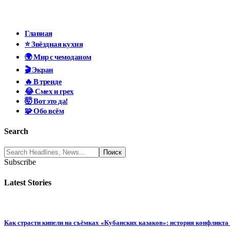
Главная
⭐ Звёздная кухня
🌍 Мир с чемоданом
🎬 Экран
🔥 В тренде
😂 Смех и грех
🤯 Вот это да!
🧩 Обо всём
Search
Subscribe
Latest Stories
Как страсти кипели на съёмках «Кубанских казаков»: история конфликта 