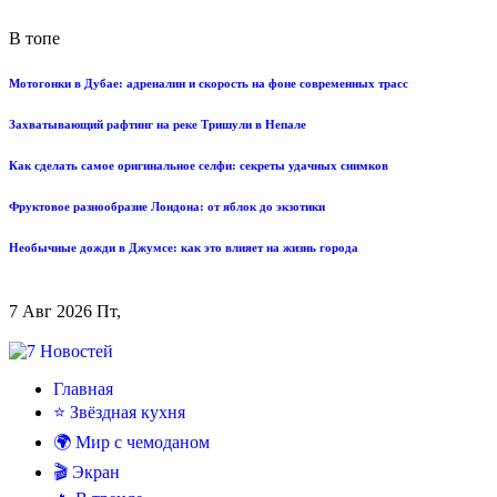
В топе
Мотогонки в Дубае: адреналин и скорость на фоне современных трасс
Захватывающий рафтинг на реке Тришули в Непале
Как сделать самое оригинальное селфи: секреты удачных снимков
Фруктовое разнообразие Лондона: от яблок до экзотики
Необычные дожди в Джумсе: как это влияет на жизнь города
7 Авг 2026 Пт,
Главная
⭐ Звёздная кухня
🌍 Мир с чемоданом
🎬 Экран