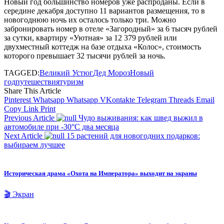
Новый год большинство номеров уже распроданы. Если в
середине декабря доступно 11 вариантов размещения, то в
новогоднюю ночь их осталось только три. Можно
забронировать номер в отеле «Загородный» за 6 тысяч рублей
за сутки, квартиру «Уютная» за 12 379 рублей или
двухместный коттедж на базе отдыха «Колос», стоимость
которого превышает 32 тысячи рублей за ночь.
TAGGED:
Великий Устюг
Дед Мороз
Новый
год
путешествия
туризм
Share This Article
Pinterest
Whatsapp
Whatsapp
VKontakte
Telegram
Threads
Email
Copy Link
Print
Previous Article
Чудо выживания: как швед выжил в
автомобиле при -30°C два месяца
Next Article
15 растений для новогодних подарков:
выбираем лучшее
Историческая драма «Охота на Императора» выходит на экраны
🎬 Экран