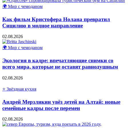
🌍 Мир с чемоданом
Как фильм Кристофера Нолана превратил
Сицилию в модное направление
02.08.2026
🌍 Мир с чемоданом
Экология в кадре: впечатляющие снимки со
всего мира, которые не оставят равнодушным
02.08.2026
⭐ Звёздная кухня
Андрей Мерзликин увёз детей на Алтай: новые
семейные кадры после перемен
02.08.2026