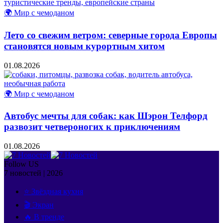
🌍 Мир с чемоданом
Лето со свежим ветром: северные города Европы
становятся новым курортным хитом
01.08.2026
🌍 Мир с чемоданом
Автобус мечты для собак: как Шэрон Телфорд
развозит четвероногих к приключениям
01.08.2026
Follow US
7 новостей | 2026
⭐ Звёздная кухня
🎬 Экран
🔥 В тренде