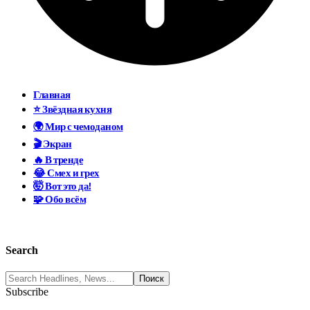
Главная
⭐ Звёздная кухня
🌍 Мир с чемоданом
🎬 Экран
🔥 В тренде
😂 Смех и грех
🤯 Вот это да!
🧩 Обо всём
Search
Subscribe