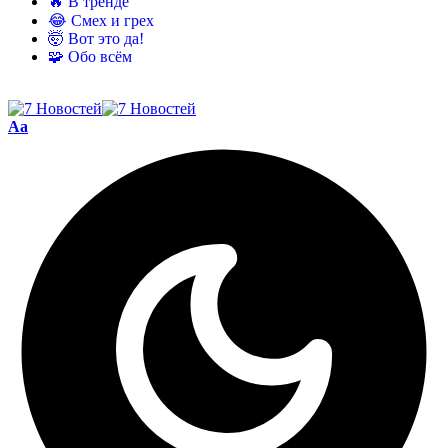
🔥 В тренде
😂 Смех и грех
🤯 Вот это да!
🧩 Обо всём
Aa