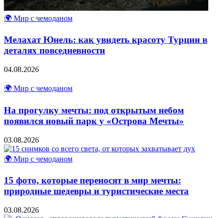
🌍 Мир с чемоданом
Мелахат Юнель: как увидеть красоту Турции в
деталях повседневности
04.08.2026
🌍 Мир с чемоданом
На прогулку мечты: под открытым небом
появился новый парк у «Острова Мечты»
03.08.2026
🌍 Мир с чемоданом
15 фото, которые переносят в мир мечты:
природные шедевры и туристические места
03.08.2026