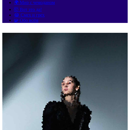
🌍 Мир с чемоданом
🤯 Вот это да!
😂 Смех и грех
🧩 Обо всём