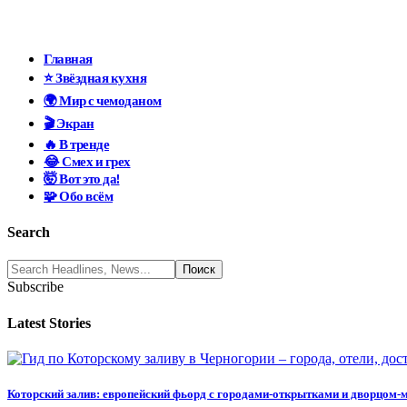
Главная
⭐ Звёздная кухня
🌍 Мир с чемоданом
🎬 Экран
🔥 В тренде
😂 Смех и грех
🤯 Вот это да!
🧩 Обо всём
Search
Subscribe
Latest Stories
Которский залив: европейский фьорд с городами-открытками и дворцом