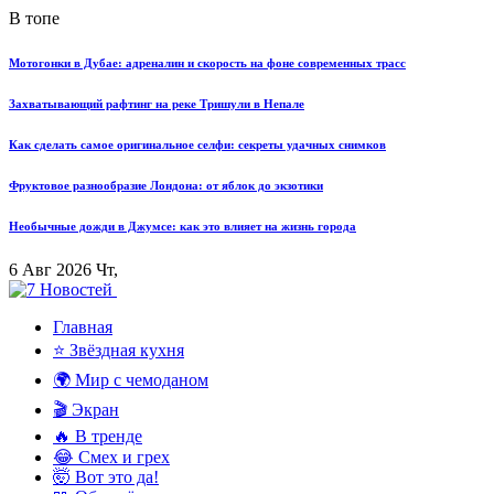
В топе
Мотогонки в Дубае: адреналин и скорость на фоне современных трасс
Захватывающий рафтинг на реке Тришули в Непале
Как сделать самое оригинальное селфи: секреты удачных снимков
Фруктовое разнообразие Лондона: от яблок до экзотики
Необычные дожди в Джумсе: как это влияет на жизнь города
6 Авг 2026 Чт,
Главная
⭐ Звёздная кухня
🌍 Мир с чемоданом
🎬 Экран
🔥 В тренде
😂 Смех и грех
🤯 Вот это да!