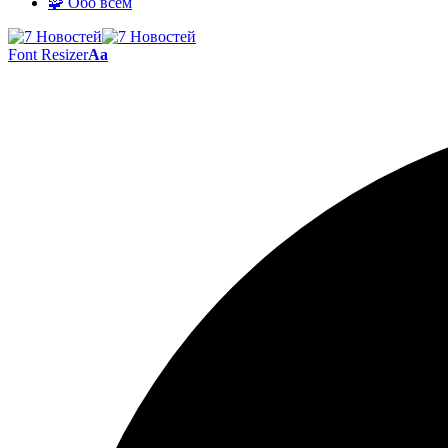
🧩 Обо всём
Font Resizer
Aa