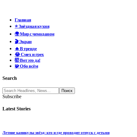
Главная
⭐ Звёздная кухня
🌍 Мир с чемоданом
🎬 Экран
🔥 В тренде
😂 Смех и грех
🤯 Вот это да!
🧩 Обо всём
Search
Subscribe
Latest Stories
Летние каникулы звёзд: кто и где проводит отпуск с детьми