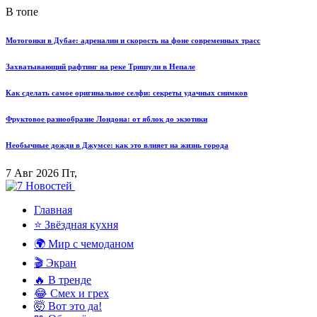
В топе
Мотогонки в Дубае: адреналин и скорость на фоне современных трасс
Захватывающий рафтинг на реке Тришули в Непале
Как сделать самое оригинальное селфи: секреты удачных снимков
Фруктовое разнообразие Лондона: от яблок до экзотики
Необычные дожди в Джумсе: как это влияет на жизнь города
7 Авг 2026 Пт,
Главная
⭐ Звёздная кухня
🌍 Мир с чемоданом
🎬 Экран
🔥 В тренде
😂 Смех и грех
🤯 Вот это да!