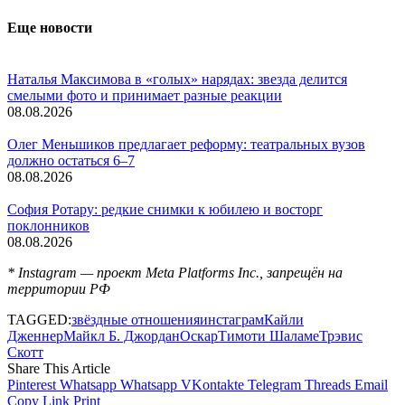
Еще новости
Наталья Максимова в «голых» нарядах: звезда делится
смелыми фото и принимает разные реакции
08.08.2026
Олег Меньшиков предлагает реформу: театральных вузов
должно остаться 6–7
08.08.2026
София Ротару: редкие снимки к юбилею и восторг
поклонников
08.08.2026
* Instagram — проект Meta Platforms Inc., запрещён на
территории РФ
TAGGED:
звёздные отношения
инстаграм
Кайли
Дженнер
Майкл Б. Джордан
Оскар
Тимоти Шаламе
Трэвис
Скотт
Share This Article
Pinterest
Whatsapp
Whatsapp
VKontakte
Telegram
Threads
Email
Copy Link
Print