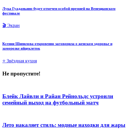
Лука Гуаданьино будет отмечен особой премией на Венецианском
фестивале
🎬 Экран
Ксения Шипилова откровенно заговорила о женском здоровье и
заморозке яйцеклеток
⭐ Звёздная кухня
Не пропустите!
Блейк Лайвли и Райан Рейнольдс устроили
семейный выход на футбольный матч
Лето накаляет стиль: модные находки для жары