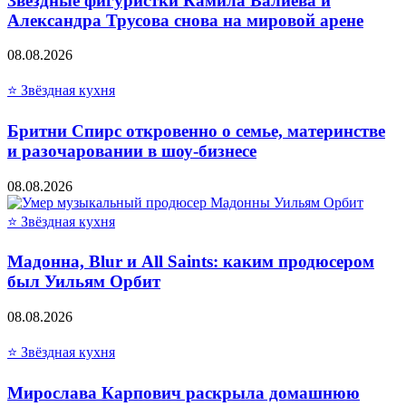
Звёздные фигуристки Камила Валиева и
Александра Трусова снова на мировой арене
08.08.2026
⭐ Звёздная кухня
Бритни Спирс откровенно о семье, материнстве
и разочаровании в шоу-бизнесе
08.08.2026
⭐ Звёздная кухня
Мадонна, Blur и All Saints: каким продюсером
был Уильям Орбит
08.08.2026
⭐ Звёздная кухня
Мирослава Карпович раскрыла домашнюю