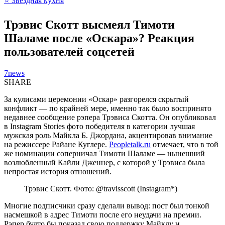
⭐ Звёздная кухня
Трэвис Скотт высмеял Тимоти
Шаламе после «Оскара»? Реакция
пользователей соцсетей
7news
SHARE
За кулисами церемонии «Оскар» разгорелся скрытый
конфликт — по крайней мере, именно так было воспринято
недавнее сообщение рэпера Трэвиса Скотта. Он опубликовал
в Instagram Stories фото победителя в категории лучшая
мужская роль Майкла Б. Джордана, акцентировав внимание
на режиссере Райане Куглере.
Peopletalk.ru
отмечает, что в той
же номинации соперничал Тимоти Шаламе — нынешний
возлюбленный Кайли Дженнер, с которой у Трэвиса была
непростая история отношений.
Трэвис Скотт. Фото: @travisscott (Instagram*)
Многие подписчики сразу сделали вывод: пост был тонкой
насмешкой в адрес Тимоти после его неудачи на премии.
Рэпер будто бы показал свою поддержку Майклу и