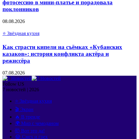
фотосессию в мини-платье и порадовала
поклонников
08.08.2026
⭐ Звёздная кухня
Как страсти кипели на съёмках «Кубанских
казаков»: история конфликта актёра и
режиссёра
07.08.2026
Follow US
7 новостей | 2026
⭐ Звёздная кухня
🎬 Экран
🔥 В тренде
🌍 Мир с чемоданом
🤯 Вот это да!
😂 Смех и грех