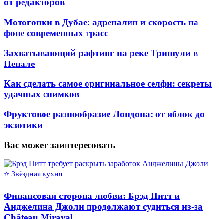
от редакторов
Мотогонки в Дубае: адреналин и скорость на
фоне современных трасс
Захватывающий рафтинг на реке Тришули в
Непале
Как сделать самое оригинальное селфи: секреты
удачных снимков
Фруктовое разнообразие Лондона: от яблок до
экзотики
Вас может заинтересовать
⭐ Звёздная кухня
Финансовая сторона любви: Брэд Питт и
Анджелина Джоли продолжают судиться из-за
Château Miraval