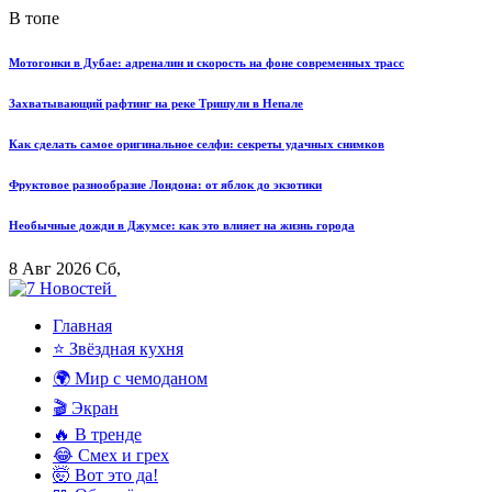
В топе
Мотогонки в Дубае: адреналин и скорость на фоне современных трасс
Захватывающий рафтинг на реке Тришули в Непале
Как сделать самое оригинальное селфи: секреты удачных снимков
Фруктовое разнообразие Лондона: от яблок до экзотики
Необычные дожди в Джумсе: как это влияет на жизнь города
8 Авг 2026 Сб,
Главная
⭐ Звёздная кухня
🌍 Мир с чемоданом
🎬 Экран
🔥 В тренде
😂 Смех и грех
🤯 Вот это да!