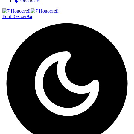
🧩 Обо всём
Font Resizer
Aa