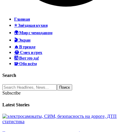
Главная
⭐ Звёздная кухня
🌍 Мир с чемоданом
🎬 Экран
🔥 В тренде
😂 Смех и грех
🤯 Вот это да!
🧩 Обо всём
Search
Subscribe
Latest Stories