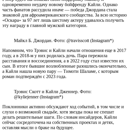
одновременно неудачу новому бойфренду Кайли. Однако
часть фанатов рассудила иначе — победа Джордана стала
знаковой для афроамериканского сообщества. За всю историю
«Оскара» за 97 лет лишь шестому актеру удавалось получить
эту награду в главной мужской категории.
Майкл Б. Джордан. Фото: @travisscott (Instagram*)
Напомним, что Трэвис и Кайли начали отношения еще в 2017
году, а в 2018-м у них родилась дочь. Пара пережила
расставания и воссоединения, а в 2022 году стал известен их
сын. В итоге бывшие возлюбленные разошлись окончательно,
а Кайли нашла новую пару — Тимоти Шаламе, с которым
роман подтверждён с 2023 года.
Трэвис Скотт и Кайли Дженнер. Фото:
@kyliejenner (Instagram*)
Поклонники активно обсуждают ход событий, в том числе и
слухи о возможной свадьбе, хотя звезды пока не спешат
делать решительные шаги. По словам инсайдеров, Кайли
сейчас сосредоточена на собственных проектах и детях,
оставляя мысли о браке на будущее.