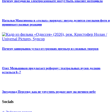
Почему поездки на электросамокате могут быть опаснее мотоцикла
Наталья Максимова в «голых» нарядах: звезда делится смелыми фото и
принимает разные реакции
Почему кинорынок устал от громких премьер и сложных тизеров
Олег Меньшиков предлагает реформу: театральных вузов должно
остаться 6–7
Звездопад Персеид: как не упустить редкое шоу на ночном небе
Socials