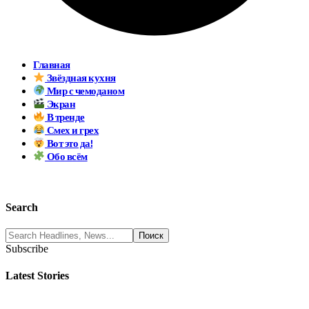
Главная
Звёздная кухня
Мир с чемоданом
Экран
В тренде
Смех и грех
Вот это да!
Обо всём
Search
Subscribe
Latest Stories