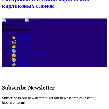
карликовых слонов
Follow US
7 новостей | 2026
Звёздная кухня
Экран
В тренде
Мир с чемоданом
Вот это да!
Смех и грех
Обо всём
Subscribe Newsletter
Subscribe to our newsletter to get our newest articles instantly!
[mc4wp_form]