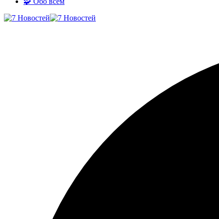
🧩 Обо всём