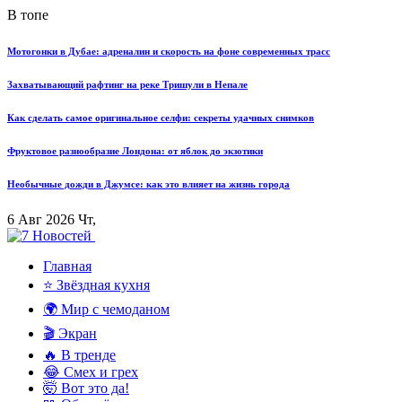
В топе
Мотогонки в Дубае: адреналин и скорость на фоне современных трасс
Захватывающий рафтинг на реке Тришули в Непале
Как сделать самое оригинальное селфи: секреты удачных снимков
Фруктовое разнообразие Лондона: от яблок до экзотики
Необычные дожди в Джумсе: как это влияет на жизнь города
6 Авг 2026 Чт,
Главная
⭐ Звёздная кухня
🌍 Мир с чемоданом
🎬 Экран
🔥 В тренде
😂 Смех и грех
🤯 Вот это да!