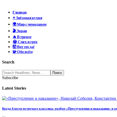
Главная
⭐ Звёздная кухня
🌍 Мир с чемоданом
🎬 Экран
🔥 В тренде
😂 Смех и грех
🤯 Вот это да!
🧩 Обо всём
Search
Subscribe
Latest Stories
Когда блогер встречает классика: разбор «Преступления и наказания» в 