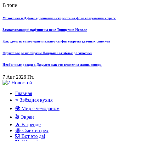
В топе
Мотогонки в Дубае: адреналин и скорость на фоне современных трасс
Захватывающий рафтинг на реке Тришули в Непале
Как сделать самое оригинальное селфи: секреты удачных снимков
Фруктовое разнообразие Лондона: от яблок до экзотики
Необычные дожди в Джумсе: как это влияет на жизнь города
7 Авг 2026 Пт,
Главная
⭐ Звёздная кухня
🌍 Мир с чемоданом
🎬 Экран
🔥 В тренде
😂 Смех и грех
🤯 Вот это да!