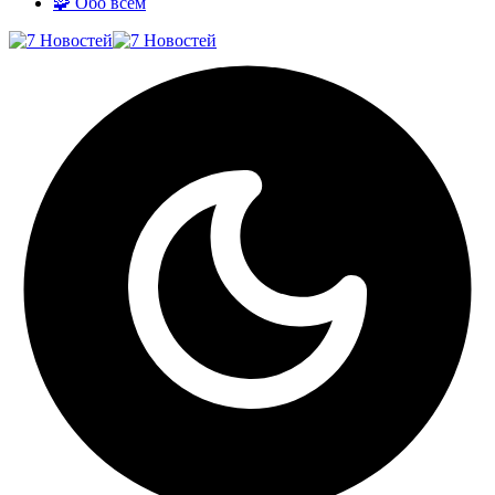
🧩 Обо всём