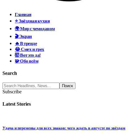
Главная
⭐ Звёздная кухня
🌍 Мир с чемоданом
🎬 Экран
🔥 В тренде
😂 Смех и грех
🤯 Вот это да!
🧩 Обо всём
Search
Subscribe
Latest Stories
Удача и перемены для всех знаков: чего ждать в августе по звёздам