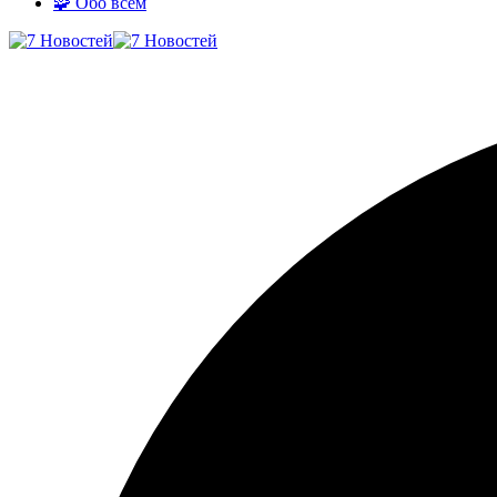
🧩 Обо всём