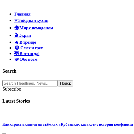
Главная
⭐ Звёздная кухня
🌍 Мир с чемоданом
🎬 Экран
🔥 В тренде
😂 Смех и грех
🤯 Вот это да!
🧩 Обо всём
Search
Subscribe
Latest Stories
Как страсти кипели на съёмках «Кубанских казаков»: история конфликта 