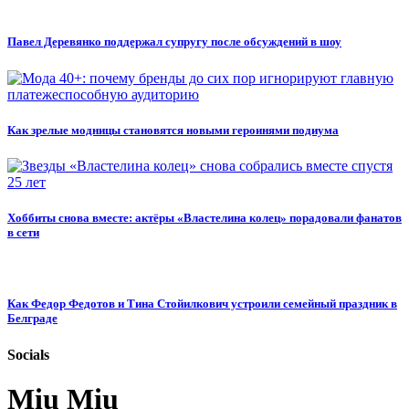
Павел Деревянко поддержал супругу после обсуждений в шоу
Как зрелые модницы становятся новыми героинями подиума
Хоббиты снова вместе: актёры «Властелина колец» порадовали фанатов
в сети
Как Федор Федотов и Тина Стойилкович устроили семейный праздник в
Белграде
Socials
Miu Miu