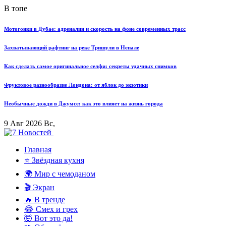
В топе
Мотогонки в Дубае: адреналин и скорость на фоне современных трасс
Захватывающий рафтинг на реке Тришули в Непале
Как сделать самое оригинальное селфи: секреты удачных снимков
Фруктовое разнообразие Лондона: от яблок до экзотики
Необычные дожди в Джумсе: как это влияет на жизнь города
9 Авг 2026 Вс,
Главная
⭐ Звёздная кухня
🌍 Мир с чемоданом
🎬 Экран
🔥 В тренде
😂 Смех и грех
🤯 Вот это да!