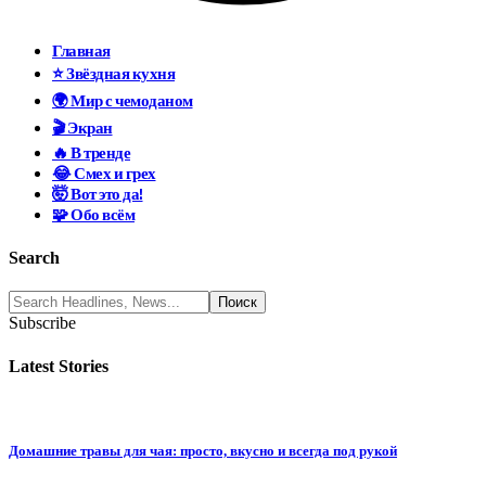
Главная
⭐ Звёздная кухня
🌍 Мир с чемоданом
🎬 Экран
🔥 В тренде
😂 Смех и грех
🤯 Вот это да!
🧩 Обо всём
Search
Subscribe
Latest Stories
Домашние травы для чая: просто, вкусно и всегда под рукой