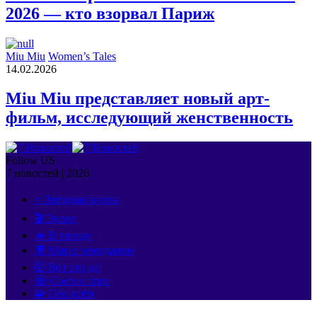
2026 — кто взорвал Париж
Miu Miu
Women’s Tales
14.02.2026
Miu Miu представляет новый арт-
фильм, исследующий женственность
Follow US
7 новостей | 2026
⭐ Звёздная кухня
🎬 Экран
🔥 В тренде
🌍 Мир с чемоданом
🤯 Вот это да!
😂 Смех и грех
🧩 Обо всём