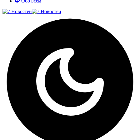
🧩 Обо всём