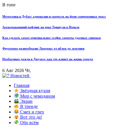
В топе
Мотогонки в Дубае: адреналин и скорость на фоне современных трасс
Захватывающий рафтинг на реке Тришули в Непале
Как сделать самое оригинальное селфи: секреты удачных снимков
Фруктовое разнообразие Лондона: от яблок до экзотики
Необычные дожди в Джумсе: как это влияет на жизнь города
6 Авг 2026 Чт,
Главная
Звёздная кухня
Мир с чемоданом
Экран
В тренде
Смех и грех
Вот это да!
Обо всём