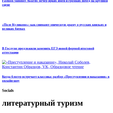
Fashion Summer Awards: вечер ярких имён и громких побед на крупной
сцене
«Поле Куликово»: как снимают эпическую драму о русских князьях и
великих битвах
В Госдуме предложили заменить ЕГЭ новой формой итоговой
аттестации
Когда блогер встречает классика: разбор «Преступления и наказания» в
онлайн-шоу
Socials
литературный туризм