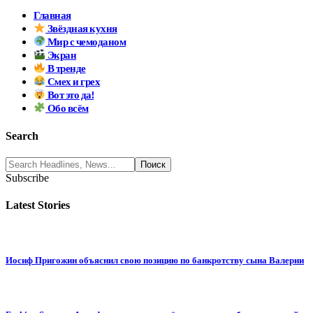
Главная
Звёздная кухня
Мир с чемоданом
Экран
В тренде
Смех и грех
Вот это да!
Обо всём
Search
Subscribe
Latest Stories
Иосиф Пригожин объяснил свою позицию по банкротству сына Валерии