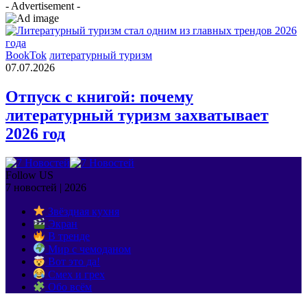
- Advertisement -
BookTok
литературный туризм
07.07.2026
Отпуск с книгой: почему
литературный туризм захватывает
2026 год
Follow US
7 новостей | 2026
Звёздная кухня
Экран
В тренде
Мир с чемоданом
Вот это да!
Смех и грех
Обо всём