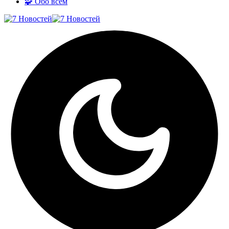
🧩 Обо всём