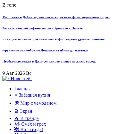
В топе
Мотогонки в Дубае: адреналин и скорость на фоне современных трасс
Захватывающий рафтинг на реке Тришули в Непале
Как сделать самое оригинальное селфи: секреты удачных снимков
Фруктовое разнообразие Лондона: от яблок до экзотики
Необычные дожди в Джумсе: как это влияет на жизнь города
9 Авг 2026 Вс,
Главная
⭐ Звёздная кухня
🌍 Мир с чемоданом
🎬 Экран
🔥 В тренде
😂 Смех и грех
🤯 Вот это да!