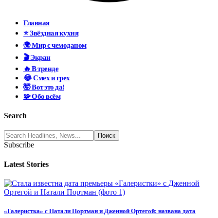
Главная
⭐ Звёздная кухня
🌍 Мир с чемоданом
🎬 Экран
🔥 В тренде
😂 Смех и грех
🤯 Вот это да!
🧩 Обо всём
Search
Subscribe
Latest Stories
«Галеристка» с Натали Портман и Дженной Ортегой: названа дата