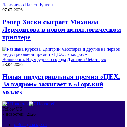
Лермонтов
Павел Лунгин
07.07.2026
Рэпер Хаски сыграет Михаила
Лермонтова в новом психологическом
триллере
Волшебник Изумрудного города
Дмитрий Чеботарев
28.04.2026
Новая индустриальная премия «ЦЕХ.
За кадром» зажигает в «Горький
холле»
Follow US
7 новостей | 2026
⭐ Звёздная кухня