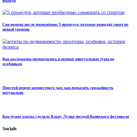
выхода
Спа-ремонт после тренажёрки: 5 процедур, которые выводят спорт на
новый уровень
Как косморамы превратились в первые виртуальные туры по
особнякам
Простой рецепт компостного чая: как повысить урожайность
натурально
Как чужое платье сделало Клару Лучко звездой Каннского фестиваля
Socials