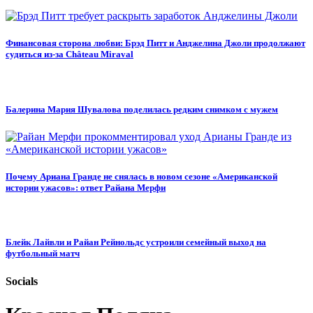
Финансовая сторона любви: Брэд Питт и Анджелина Джоли продолжают
судиться из-за Château Miraval
Балерина Мария Шувалова поделилась редким снимком с мужем
Почему Ариана Гранде не снялась в новом сезоне «Американской
истории ужасов»: ответ Райана Мерфи
Блейк Лайвли и Райан Рейнольдс устроили семейный выход на
футбольный матч
Socials