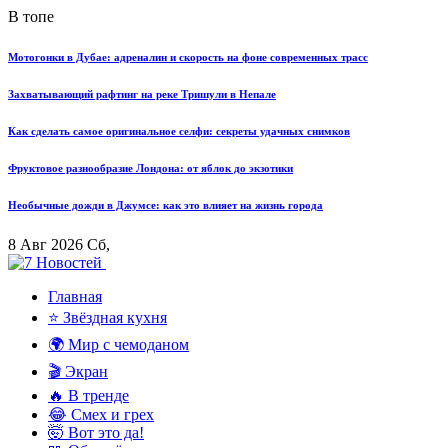
В топе
Мотогонки в Дубае: адреналин и скорость на фоне современных трасс
Захватывающий рафтинг на реке Тришули в Непале
Как сделать самое оригинальное селфи: секреты удачных снимков
Фруктовое разнообразие Лондона: от яблок до экзотики
Необычные дожди в Джумсе: как это влияет на жизнь города
8 Авг 2026 Сб,
Главная
⭐ Звёздная кухня
🌍 Мир с чемоданом
🎬 Экран
🔥 В тренде
😂 Смех и грех
🤯 Вот это да!