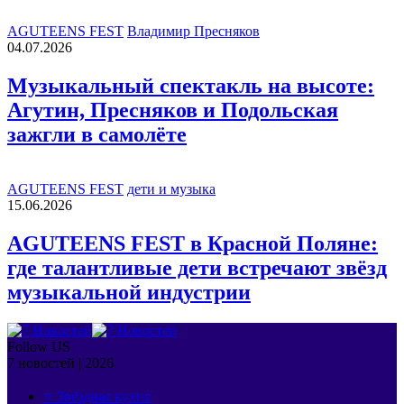
AGUTEENS FEST
Владимир Пресняков
04.07.2026
Музыкальный спектакль на высоте:
Агутин, Пресняков и Подольская
зажгли в самолёте
AGUTEENS FEST
дети и музыка
15.06.2026
AGUTEENS FEST в Красной Поляне:
где талантливые дети встречают звёзд
музыкальной индустрии
Follow US
7 новостей | 2026
⭐ Звёздная кухня