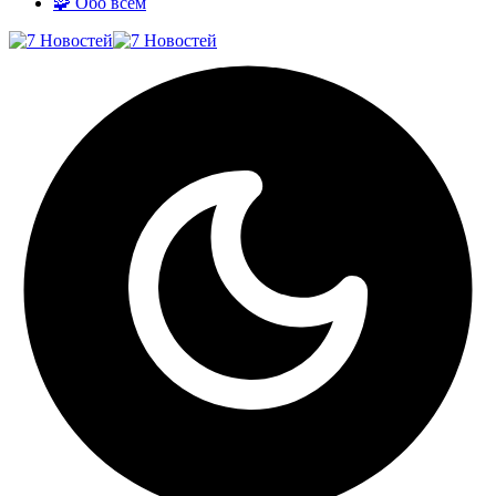
🧩 Обо всём