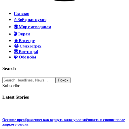
Главная
⭐ Звёздная кухня
🌍 Мир с чемоданом
🎬 Экран
🔥 В тренде
😂 Смех и грех
🤯 Вот это да!
🧩 Обо всём
Search
Subscribe
Latest Stories
Осеннее преображение: как вернуть коже увлажнённость и сияние после
жаркого сезона