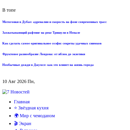
В топе
Мотогонки в Дубае: адреналин и скорость на фоне современных трасс
Захватывающий рафтинг на реке Тришули в Непале
Как сделать самое оригинальное селфи: секреты удачных снимков
Фруктовое разнообразие Лондона: от яблок до экзотики
Необычные дожди в Джумсе: как это влияет на жизнь города
10 Авг 2026 Пн,
Главная
⭐ Звёздная кухня
🌍 Мир с чемоданом
🎬 Экран