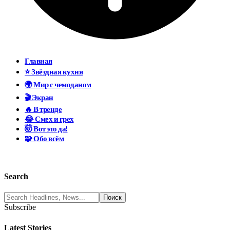
Главная
⭐ Звёздная кухня
🌍 Мир с чемоданом
🎬 Экран
🔥 В тренде
😂 Смех и грех
🤯 Вот это да!
🧩 Обо всём
Search
Subscribe
Latest Stories