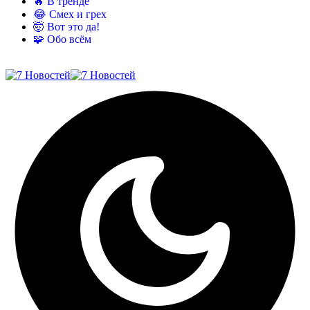
🔥 В тренде
😂 Смех и грех
🤯 Вот это да!
🧩 Обо всём