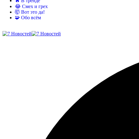
🔥 В тренде
😂 Смех и грех
🤯 Вот это да!
🧩 Обо всём