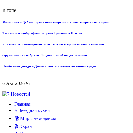
В топе
Мотогонки в Дубае: адреналин и скорость на фоне современных трасс
Захватывающий рафтинг на реке Тришули в Непале
Как сделать самое оригинальное селфи: секреты удачных снимков
Фруктовое разнообразие Лондона: от яблок до экзотики
Необычные дожди в Джумсе: как это влияет на жизнь города
6 Авг 2026 Чт,
Главная
⭐ Звёздная кухня
🌍 Мир с чемоданом
🎬 Экран