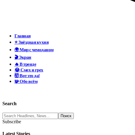
Главная
⭐ Звёздная кухня
🌍 Мир с чемоданом
🎬 Экран
🔥 В тренде
😂 Смех и грех
🤯 Вот это да!
🧩 Обо всём
Search
Subscribe
Latest Stories