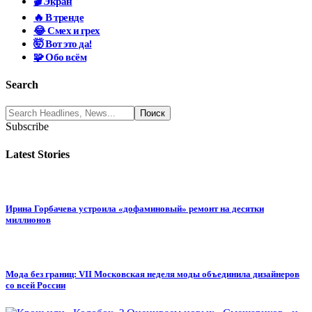
🎬 Экран
🔥 В тренде
😂 Смех и грех
🤯 Вот это да!
🧩 Обо всём
Search
Subscribe
Latest Stories
Ирина Горбачева устроила «дофаминовый» ремонт на десятки
миллионов
Мода без границ: VII Московская неделя моды объединила дизайнеров
со всей России