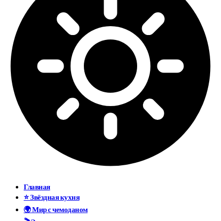
Главная
⭐ Звёздная кухня
🌍 Мир с чемоданом