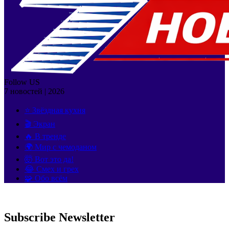
Follow US
7 новостей | 2026
⭐ Звёздная кухня
🎬 Экран
🔥 В тренде
🌍 Мир с чемоданом
🤯 Вот это да!
😂 Смех и грех
🧩 Обо всём
Subscribe Newsletter