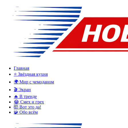
Главная
⭐ Звёздная кухня
🌍 Мир с чемоданом
🎬 Экран
🔥 В тренде
😂 Смех и грех
🤯 Вот это да!
🧩 Обо всём