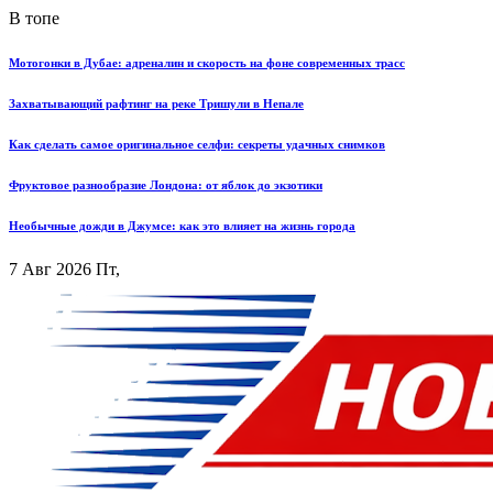
В топе
Мотогонки в Дубае: адреналин и скорость на фоне современных трасс
Захватывающий рафтинг на реке Тришули в Непале
Как сделать самое оригинальное селфи: секреты удачных снимков
Фруктовое разнообразие Лондона: от яблок до экзотики
Необычные дожди в Джумсе: как это влияет на жизнь города
7 Авг 2026 Пт,