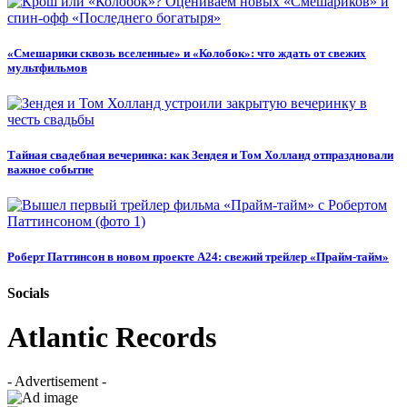
«Смешарики сквозь вселенные» и «Колобок»: что ждать от свежих
мультфильмов
Тайная свадебная вечеринка: как Зендея и Том Холланд отпраздновали
важное событие
Роберт Паттинсон в новом проекте A24: свежий трейлер «Прайм-тайм»
Socials
Atlantic Records
- Advertisement -