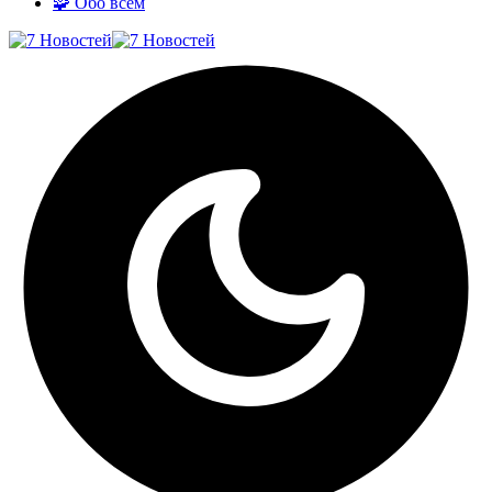
🧩 Обо всём