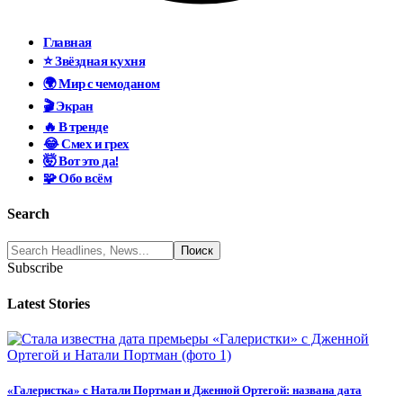
Главная
⭐ Звёздная кухня
🌍 Мир с чемоданом
🎬 Экран
🔥 В тренде
😂 Смех и грех
🤯 Вот это да!
🧩 Обо всём
Search
Subscribe
Latest Stories
«Галеристка» с Натали Портман и Дженной Ортегой: названа дата