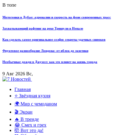
В топе
Мотогонки в Дубае: адреналин и скорость на фоне современных трасс
Захватывающий рафтинг на реке Тришули в Непале
Как сделать самое оригинальное селфи: секреты удачных снимков
Фруктовое разнообразие Лондона: от яблок до экзотики
Необычные дожди в Джумсе: как это влияет на жизнь города
9 Авг 2026 Вс,
Главная
⭐ Звёздная кухня
🌍 Мир с чемоданом
🎬 Экран
🔥 В тренде
😂 Смех и грех
🤯 Вот это да!