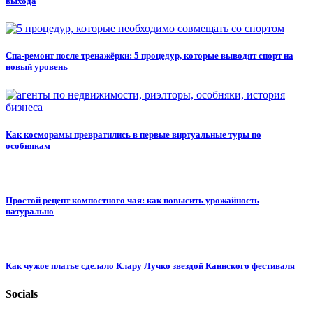
выхода
Спа-ремонт после тренажёрки: 5 процедур, которые выводят спорт на
новый уровень
Как косморамы превратились в первые виртуальные туры по
особнякам
Простой рецепт компостного чая: как повысить урожайность
натурально
Как чужое платье сделало Клару Лучко звездой Каннского фестиваля
Socials